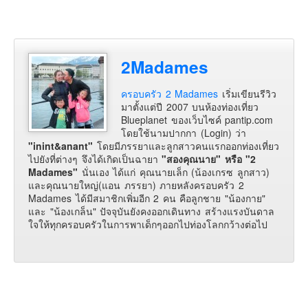
2Madames
ครอบครัว 2 Madames
เริ่มเขียนรีวิว
มาตั้งแต่ปี 2007 บนห้องท่องเที่ยว
Blueplanet ของเว็บไซค์ pantip.com
โดยใช้นามปากกา (Login) ว่า
"inint&anant"
โดยมีภรรยาและลูกสาวคนแรกออกท่องเที่ยว
ไปยังที่ต่างๆ จึงได้เกิดเป็นฉายา
"สองคุณนาย" หรือ "2
Madames"
นั่นเอง ได้แก่ คุณนายเล็ก (น้องเกรซ ลูกสาว)
และคุณนายใหญ่(แอน ภรรยา) ภายหลังครอบครัว 2
Madames ได้มีสมาชิกเพิ่มอีก 2 คน คือลูกชาย "น้องกาย"
และ "น้องเกล็น" ปัจจุบันยังคงออกเดินทาง สร้างแรงบันดาล
ใจให้ทุกครอบครัวในการพาเด็กๆออกไปท่องโลกกว้างต่อไป