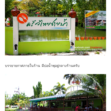
เยอรมัน
ฝรั่งเศส
ออสเตรีย
สาธารณรัฐเช็ก
ฮังการี
เนเธอร์แลนด์
เบลเยี่ยม
สวิสเซอร์แลนด์
โปรตุเกส
บรรยายกาศภายในร้าน มีบ่อน้ำพุอยู่กลางร้านครับ
สเปน
โครเอเชีย
สโลเวเนีย
มอนเตรเนโกร
บอสเนียและเฮอร์เซโกวีน่า
ญี่ปุ่น