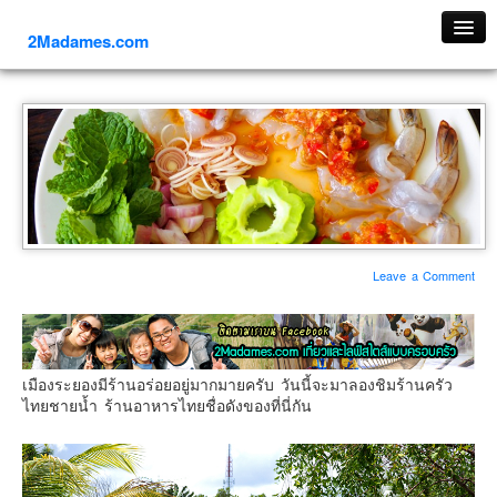
2Madames.com
เที่ยวทั่วไทย
ภาคเหนือ
ภาคใต้
ภาคตะวันออก
ภาคกลาง
ภาคตะวันตก
Leave a Comment
ภาคอีสาน
ทริปต่างประเทศ
ยุโรป
เมืองระยองมีร้านอร่อยอยู่มากมายครับ วันนี้จะมาลองชิมร้านครัว
รัสเซีย
ไทยชายน้ำ ร้านอาหารไทยชื่อดังของที่นี่กัน
อิตาลี
ตุรกี-ตุรเคีย