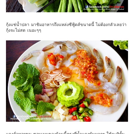
อินโดนีเซีย
เกาหลีใต้
ฮ่องกง
กุ้งแช่น้ำปลา มาชิมอาหารถึงแหล่งซีฟู้ดส์ขนาดนี้ ไม่ต้องกลัวเลยว่า
กุ้งจะไม่สด เนอะๆๆ
ไต้หวัน
ฟิลิปปินส์
ออสเตรเลีย
นิวซีแลนด์
อเมริกา
ร้านอร่อย
บทความครอบครัว
Beauty Review
รีวิวสายการบิน
Products & Applications
Events & PR News
About Us
แกงคั่วหอยขม ชอบเมนูของร้านนี้ตรงที่น้ำแกงข้นมากๆ ใช้กะทิคั้น