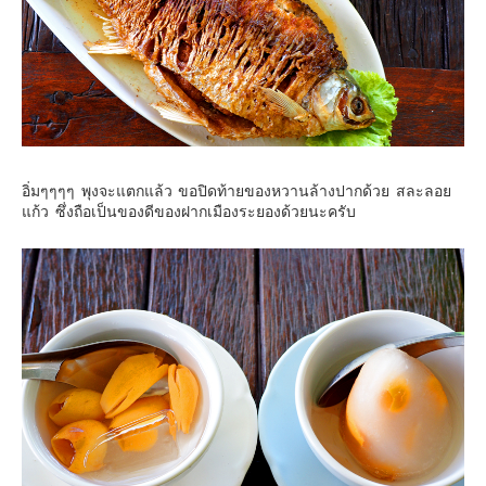
อิ่มๆๆๆๆ พุงจะแตกแล้ว ขอปิดท้ายของหวานล้างปากด้วย สละลอย
แก้ว ซึ่งถือเป็นของดีของฝากเมืองระยองด้วยนะครับ