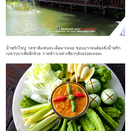
คันโต-โตเกียวและรอบๆ
คันไซ-โอซาก้า เกียวโต
คิวชู – ฟุกุโอกะ ซางะ เปปปุ ยุฟุอิน นางาซากิ
ฟูจิ
ฮอกไกโด
น้ำพริกไข่ปู รสชาติแซ่บสะเด็ดมากเลย ชอบมากจนต้องสั่งน้ำพริก
เอเชีย
เปล่าๆมาเพิ่มอีกถ้วย ราดข้าวเปล่าเพียวๆยังอร่อยเลยอ่ะ
สิงคโปร์
จีน
มาเลเชีย
เวียดนาม
ฮ่องกง
มาเก๊า
มัลดีฟส์
อินเดีย