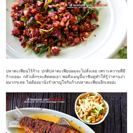
ปลาตะเพียนไร้ก้าง ปกติปลาตะเพียนผมจะไม่สั่งเลย เพราะความที่มี
ก้างเยอะ กลัวเด็กๆจะติดคอเอา พอสั่งเมนูนี้มาชิมดูทำให้รู้ว่าทานง่า
ยมากๆเลย ไม่ต้องมานั่งรำคาญใจกับก้างปลาตะเพียนอีกเลยอ่ะ