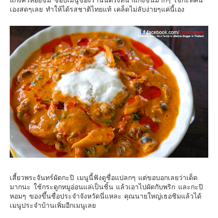
เองสดๆเลย ทำให้ได้รสชาติไทยแท้ เคล็ดไม่ลับง่ายๆแค่นี้เอง
Contact & Support Us
เสี้ยวพระจันทร์ผัดกะปิ เมนูนี้ฟังดูชื่อแปลกๆ แต่ขอบอกเลยว่าเด็ด
มากนะ ใช้กระดูกหมูอ่อนแล่เป็นชิ้น แล้วเอาไปผัดกับพริก และกะปิ
หอมๆ ของขึ้นชื่อประจำจังหวัดนี่แหละ คุณนายใหญ่เธอชิมแล้วได้
เมนูประจำบ้านเพิ่มอีกเมนูเลย