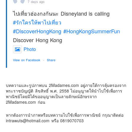
7 days ago
ไปเที่ยวฮ่องกงกันนะ Disneyland is calling
#รักใครให้พาไปเที่ยว
#DiscoverHongKong
#HongKongSummerFun
Discover Hong Kong
Photo
View on Facebook
·
Share
2Madames เที่ยวและไลฟ์สไตล์แบบครอบครัว
2 weeks ago
บทความและรูปภาพบน 2Madames.com อยู่ภายใต้การคุ้มครองจาก
พระราชบัญญัติ ลิขสิทธิ์ พ.ศ. 2558 ไม่อนุญาตให้นำไปใช้เพื่อการ
เตรียมไว้หนวด ถอยปืนลูกซอง
พาณิชย์โดยมิได้ขออนุญาตเป็นลายลักษณ์อักษรจาก
2Madames.com ก่อน
#น้องเกรซ
#ลูกสาวเราเป็นสาวแล้ว
Photo
หากต้องการนำภาพหรือบทความไปใช้เพื่อการพาณิชย์ กรุณาติดต่อ
intrawuts@hotmail.com หรือ 0819070703
View on Facebook
·
Share