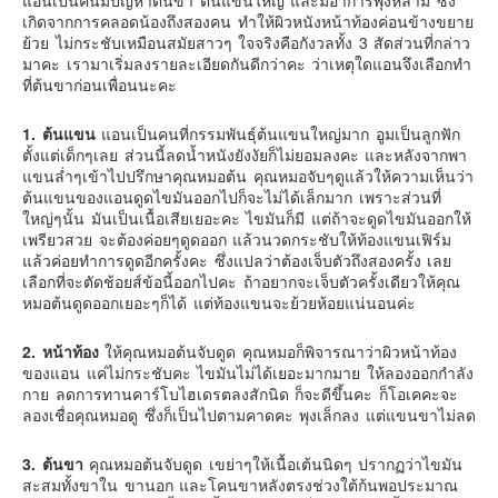
เกิดจากการคลอดน้องถึงสองคน ทำให้ผิวหนังหน้าท้องค่อนข้างขยาย
ย้วย ไม่กระชับเหมือนสมัยสาวๆ ใจจริงคือกังวลทั้ง 3 สัดส่วนที่กล่าว
มาคะ เรามาเริ่มลงรายละเอียดกันดีกว่าคะ ว่าเหตุใดแอนจึงเลือกทำ
ที่ต้นขาก่อนเพื่อนนะคะ
1. ต้นแขน
แอนเป็นคนที่กรรมพันธุ์ต้นแขนใหญ่มาก อูมเป็นลูกฟัก
ตั้งแต่เด็กๆเลย ส่วนนี้ลดน้ำหนังยังงัยก็ไม่ยอมลงคะ และหลังจากพา
แขนล่ำๆเข้าไปปรึกษาคุณหมอต้น คุณหมอจับๆดูแล้วให้ความเห็นว่า
ต้นแขนของแอนดูดไขมันออกไปก็จะไม่ได้เล็กมาก เพราะส่วนที่
ใหญ่ๆนั้น มันเป็นเนื้อเสียเยอะคะ ไขมันก็มี แต่ถ้าจะดูดไขมันออกให้
เพรียวสวย จะต้องค่อยๆดูดออก แล้วนวดกระชับให้ท้องแขนเฟิร์ม
แล้วค่อยทำการดูดอีกครั้งคะ ซึ่งแปลว่าต้องเจ็บตัวถึงสองครั้ง เลย
เลือกที่จะตัดช้อยส์ข้อนี้ออกไปคะ ถ้าอยากจะเจ็บตัวครั้งเดียวให้คุณ
หมอต้นดูดออกเยอะๆก็ได้ แต่ท้องแขนจะย้วยห้อยแน่นอนค่ะ
2. หน้าท้อง
ให้คุณหมอต้นจับดูด คุณหมอก็พิจารณาว่าผิวหน้าท้อง
ของแอน แค่ไม่กระชับคะ ไขมันไม่ได้เยอะมากมาย ให้ลองออกกำลัง
กาย ลดการทานคาร์โบไฮเดรตลงสักนิด ก็จะดีขึ้นคะ ก็โอเคคะจะ
ลองเชื่อคุณหมอดู ซึ่งก็เป็นไปตามคาดคะ พุงเล็กลง แต่แขนขาไม่ลด
3. ต้นขา
คุณหมอต้นจับดูด เขย่าๆให้เนื้อเต้นนิดๆ ปรากฏว่าไขมัน
สะสมทั้งขาใน ขานอก และโคนขาหลังตรงช่วงใต้ก้นพอประมาณ