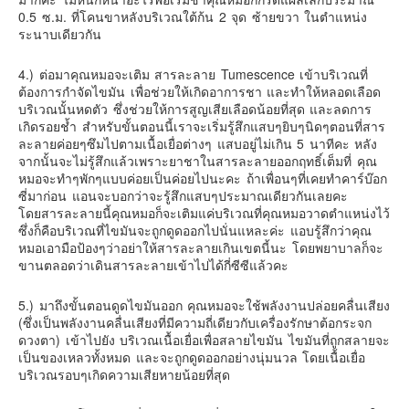
0.5 ซ.ม. ที่โคนขาหลังบริเวณใต้ก้น 2 จุด ซ้ายขวา ในตำแหน่ง
ระนาบเดียวกัน
4.) ต่อมาคุณหมอจะเติม สารละลาย Tumescence เข้าบริเวณที่
ต้องการกำจัดไขมัน เพื่อช่วยให้เกิดอาการชา และทำให้หลอดเลือด
บริเวณนั้นหดตัว ซึ่งช่วยให้การสูญเสียเลือดน้อยที่สุด และลดการ
เกิดรอยช้ำ สำหรับขั้นตอนนี้เราจะเริ่มรู้สึกแสบๆยิบๆนิดๆตอนที่สาร
ละลายค่อยๆซึมไปตามเนื้อเยื่อต่างๆ แสบอยู่ไม่เกิน 5 นาทีคะ หลัง
จากนั้นจะไม่รู้สึกแล้วเพราะยาชาในสารละลายออกฤทธิ์เต็มที่ คุณ
หมอจะทำๆพักๆแบบค่อยเป็นค่อยไปนะคะ ถ้าเพื่อนๆที่เคยทำคาร์บ๊อก
ซี่มาก่อน แอนจะบอกว่าจะรู้สึกแสบๆประมาณเดียวกันเลยคะ
โดยสารละลายนี้คุณหมอก็จะเติมแค่บริเวณที่คุณหมอวาดตำแหน่งไว้
ซึ่งก็คือบริเวณที่ไขมันจะถูกดูดออกไปนั่นแหละค่ะ แอบรู้สึกว่าคุณ
หมอเอามือป้องๆว่าอย่าให้สารละลายเกินเขตนี้นะ โดยพยาบาลก็จะ
ขานตลอดว่าเดินสารละลายเข้าไปได้กี่ซีซีแล้วคะ
5.) มาถึงขั้นตอนดูดไขมันออก คุณหมอจะใช้พลังงานปล่อยคลื่นเสียง
(ซึ่งเป็นพลังงานคลื่นเสียงที่มีความถี่เดียวกับเครื่องรักษาต้อกระจก
ดวงตา) เข้าไปยัง บริเวณเนื้อเยื่อเพื่อสลายไขมัน ไขมันที่ถูกสลายจะ
เป็นของเหลวทั้งหมด และจะถูกดูดออกอย่างนุ่มนวล โดยเนื้อเยื่อ
บริเวณรอบๆเกิดความเสียหายน้อยที่สุด