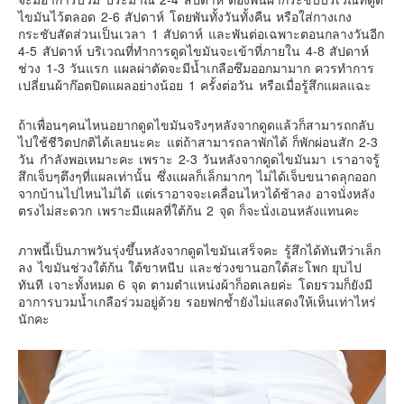
ไขมันไว้ตลอด 2-6 สัปดาห์ โดยพันทั้งวันทั้งคืน หรือใส่กางเกง
กระชับสัดส่วนเป็นเวลา 1 สัปดาห์ และพันต่อเฉพาะตอนกลางวันอีก
4-5 สัปดาห์ บริเวณที่ทำการดูดไขมันจะเข้าที่ภายใน 4-8 สัปดาห์
ช่วง 1-3 วันแรก แผลผ่าตัดจะมีน้ำเกลือซึมออกมามาก ควรทำการ
เปลี่ยนผ้าก๊อตปิดแผลอย่างน้อย 1 ครั้งต่อวัน หรือเมื่อรู้สึกแผลแฉะ
ถ้าเพื่อนๆคนไหนอยากดูดไขมันจริงๆหลังจากดูดแล้วก็สามารถกลับ
ไปใช้ชีวิตปกติได้เลยนะคะ แต่ถ้าสามารถลาพักได้ ก็พักผ่อนสัก 2-3
วัน กำลังพอเหมาะคะ เพราะ 2-3 วันหลังจากดูดไขมันมา เราอาจรู้
สึกเจ็บๆตึงๆที่แผลเท่านั้น ซึ่งแผลก็เล็กมากๆ ไม่ได้เจ็บขนาดลุกออก
จากบ้านไปไหนไม่ได้ แต่เราอาจจะเคลื่อนไหวได้ช้าลง อาจนั่งหลัง
ตรงไม่สะดวก เพราะมีแผลที่ใต้ก้น 2 จุด ก็จะนั่งเอนหลังแทนคะ
ภาพนี้เป็นภาพวันรุ่งขึ้นหลังจากดูดไขมันเสร็จคะ รู้สึกได้ทันทีว่าเล็ก
ลง ไขมันช่วงใต้ก้น ใต้ขาหนีบ และช่วงขานอกใต้สะโพก ยุบไป
ทันที เจาะทั้งหมด 6 จุด ตามตำแหน่งผ้าก็อตเลยค่ะ โดยรวมก็ยังมี
อาการบวมน้ำเกลือร่วมอยู่ด้วย รอยฟกช้ำยังไม่แสดงให้เห็นเท่าไหร่
นักคะ