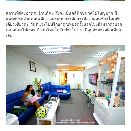
อินโดนีเซีย
เกาหลีใต้
สถานที่ก็สะอาดสะอ้านดีคะ ถึงจะเป็นคลินิกขนาดไม่ใหญ่มาก มี
แพทย์ประจำแค่คนเดียว แต่ระบบการจัดการถือว่าค่อนข้างโอเคที
ฮ่องกง
เดียวเชียวค่ะ วันที่แวะไปปรึกษาคุณหมอครั้งแรกไปเช้ามากคิวแรก
เลยคนยังไม่เยอะ ถ้าวันไหนไปสักบ่ายโมง จะมีลูกค้ามารอคิวเพียบ
ไต้หวัน
เลย
ฟิลิปปินส์
ออสเตรเลีย
นิวซีแลนด์
อเมริกา
ร้านอร่อย
บทความครอบครัว
Beauty Review
รีวิวสายการบิน
Products & Applications
Events & PR News
About Us