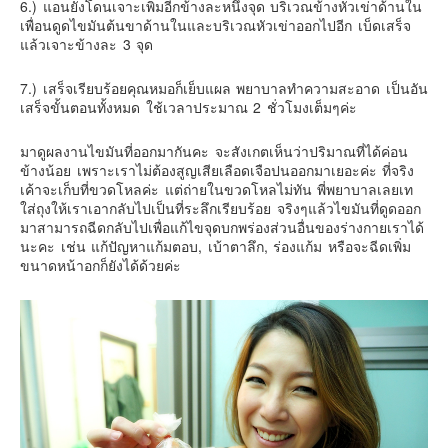
6.) แอนยังโดนเจาะเพิ่มอีกข้างละหนึ่งจุด บริเวณข้างหัวเข่าด้านใน
เพื่อนดูดไขมันต้นขาด้านในและบริเวณหัวเข่าออกไปอีก เบ็ดเสร็จ
แล้วเจาะข้างละ 3 จุด
7.) เสร็จเรียบร้อยคุณหมอก็เย็บแผล พยาบาลทำความสะอาด เป็นอัน
เสร็จขั้นตอนทั้งหมด ใช้เวลาประมาณ 2 ชั่วโมงเต็มๆค่ะ
มาดูผลงานไขมันที่ออกมากันคะ จะสังเกตเห็นว่าปริมาณที่ได้ค่อน
ข้างน้อย เพราะเราไม่ต้องสูญเสียเลือดเจือปนออกมาเยอะค่ะ ที่จริง
เค้าจะเก็บที่ขวดโหลค่ะ แต่ถ่ายในขวดโหลไม่ทัน พี่พยาบาลเลยเท
ใส่ถุงให้เราเอากลับไปเป็นที่ระลึกเรียบร้อย จริงๆแล้วไขมันที่ดูดออก
มาสามารถฉีดกลับไปเพื่อแก้ไขจุดบกพร่องส่วนอื่นของร่างกายเราได้
นะคะ เช่น แก้ปัญหาแก้มตอบ, เบ้าตาลึก, ร่องแก้ม หรือจะฉีดเพิ่ม
ขนาดหน้าอกก็ยังได้ด้วยค่ะ