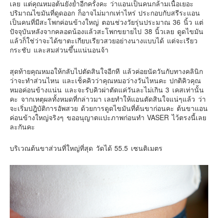
เลย แต่คุณหมอต้นยังย้ำอีกครั้งคะ ว่าแอนเป็นคนกล้ามเนื้อเยอะ
ปริมาณไขมันที่ดูดออก ก็อาจไม่มากเท่าไหร่ ประกอบกับสรีระแอน
เป็นคนที่มีสะโพกค่อนข้างใหญ่ ตอนช่วงวัยรุ่นประมาณ 36 นิ้ว แต่
ปัจจุบันหลังจากคลอดน้องแล้วสะโพกขยายไป 38 นิ้วเลย ดูดไขมัน
แล้วก็ใช่ว่าจะได้ขาตะเกียบเรียวสวยอย่างนางแบบได้ แต่จะเรียว
กระชับ และสมส่วนขึ้นแน่นอนจ้า
สุดท้ายคุณหมอให้กลับไปตัดสินใจอีกที แล้วค่อยนัดวันกับทางคลินิก
ว่าจะทำส่วนไหน และเช็คคิวว่าคุณหมอว่างวันไหนคะ ปกติคิวคุณ
หมอค่อนข้างแน่น และจะรับคิวผ่าตัดแค่วันละไม่เกิน 3 เคสเท่านั้น
คะ จากเหตุผลทั้งหมดที่กล่าวมา เลยทำให้แอนตัดสินใจแน่ๆแล้ว ว่า
จะเริ่มปฎิบัติการอัพสวย ด้วยการดูดไขมันที่ต้นขาก่อนคะ ต้นขาแอน
ค่อนข้างใหญ่จริงๆ ขออนุญาตแปะภาพก่อนทำ VASER ไว้ตรงนี้เลย
ละกันคะ
บริเวณต้นขาส่วนที่ใหญ่ที่สุด วัดได้ 55.5 เซนติเมตร