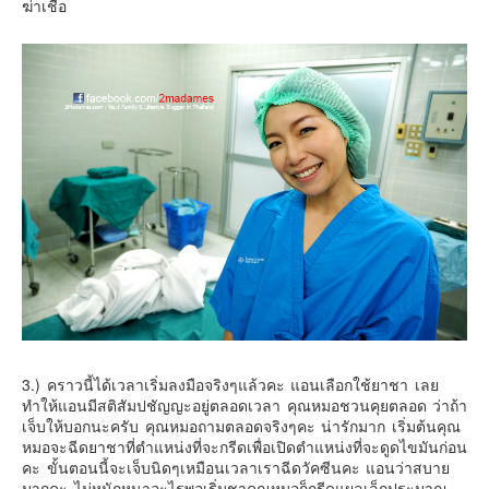
ฆ่าเชื้อ
3.) คราวนี้ได้เวลาเริ่มลงมือจริงๆแล้วคะ แอนเลือกใช้ยาชา เลย
ทำให้แอนมีสติสัมปชัญญะอยู่ตลอดเวลา คุณหมอชวนคุยตลอด ว่าถ้า
เจ็บให้บอกนะครับ คุณหมอถามตลอดจริงๆคะ น่ารักมาก เริ่มต้นคุณ
หมอจะฉีดยาชาที่ตำแหน่งที่จะกรีดเพื่อเปิดตำแหน่งที่จะดูดไขมันก่อน
คะ ขั้นตอนนี้จะเจ็บนิดๆเหมือนเวลาเราฉีดวัคซีนคะ แอนว่าสบาย
มากคะ ไม่หนักหนาอะไรพอเริ่มชาคุณหมอก็กรีดแผลเล็กประมาณ