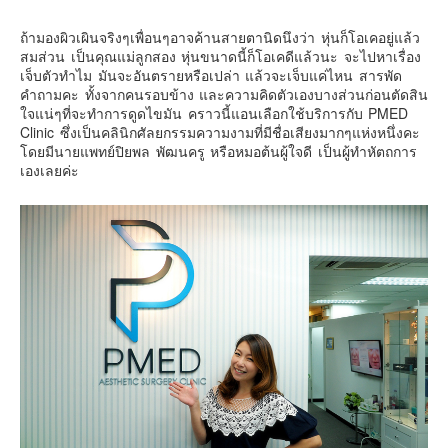
เยอรมัน
ถ้ามองผิวเผินจริงๆเพื่อนๆอาจค้านสายตานิดนึงว่า หุ่นก็โอเคอยู่แล้ว
ฝรั่งเศส
สมส่วน เป็นคุณแม่ลูกสอง หุ่นขนาดนี้ก็โอเคดีแล้วนะ จะไปหาเรื่อง
ออสเตรีย
เจ็บตัวทำไม มันจะอันตรายหรือเปล่า แล้วจะเจ็บแค่ไหน สารพัด
คำถามคะ ทั้งจากคนรอบข้าง และความคิดตัวเองบางส่วนก่อนตัดสิน
สาธารณรัฐเช็ก
ใจแน่ๆที่จะทำการดูดไขมัน คราวนี้แอนเลือกใช้บริการกับ PMED
ฮังการี
Clinic ซึ่งเป็นคลินิกศัลยกรรมความงามที่มีชื่อเสียงมากๆแห่งหนึ่งคะ
โดยมีนายแพทย์ปิยพล พัฒนครู หรือหมอต้นผู้ใจดี เป็นผู้ทำหัตถการ
เนเธอร์แลนด์
เองเลยค่ะ
เบลเยี่ยม
สวิสเซอร์แลนด์
โปรตุเกส
สเปน
โครเอเชีย
สโลเวเนีย
มอนเตรเนโกร
บอสเนียและเฮอร์เซโกวีน่า
ญี่ปุ่น