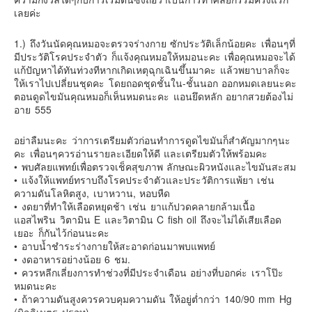
เลยค่ะ
1.) ถึงวันนัดคุณหมอจะตรวจร่างกาย ซักประวัติเล็กน้อยคะ เพื่อนๆที่
มีประวัติโรคประจำตัว ก็แจ้งคุณหมอให้หมอนะคะ เพื่อคุณหมอจะได้
แก้ปัญหาได้ทันท่วงทีหากเกิดเหตุฉุกเฉินขึ้นมาคะ แล้วพยาบาลก็จะ
ให้เราไปเปลี่ยนชุดคะ โดยถอดชุดชั้นใน-ชั้นนอก ออกหมดเลยนะคะ
ตอนดูดไขมันคุณหมอก็เห็นหมดนะคะ แอนยึดหลัก อยากสวยต้องไม่
อาย 555
อย่าลืมนะคะ ว่าการเตรียมตัวก่อนทำการดูดไขมันก็สำคัญมากๆนะ
คะ เพื่อนๆควรอ่านรายละเอียดให้ดี และเตรียมตัวให้พร้อมคะ
• พบศัลยแพทย์เพื่อตรวจเช็คสุขภาพ ลักษณะผิวหนังและไขมันสะสม
• แจ้งให้แพทย์ทราบถึงโรคประจำตัวและประวัติการแพ้ยา เช่น
ความดันโลหิตสูง, เบาหวาน, หอบหืด
• งดยาที่ทำให้เลือดหยุดช้า เช่น ยาแก้ปวดคลายกล้ามเนื้อ
แอสไพริน วิตามิน E และวิตามิน C fish oil ถึงจะไม่ได้เสียเลือด
เยอะ ก็กันไว้ก่อนนะคะ
• อาบน้ำชำระร่างกายให้สะอาดก่อนมาพบแพทย์
• งดอาหารอย่างน้อย 6 ชม.
• ควรหลีกเลี่ยงการทำช่วงที่มีประจำเดือน อย่างที่บอกค่ะ เราโป๊ะ
หมดนะคะ
• ถ้าความดันสูงควรควบคุมความดัน ให้อยู่ต่ำกว่า 140/90 mm Hg