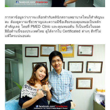
คันโต-โตเกียวและรอบๆ
คันไซ-โอซาก้า เกียวโต
การหาข้อมูลว่าเราจะเลือกทำกับคลินิกสถานพยาบาลไหนก็สำคัญนะ
คิวชู – ฟุกุโอกะ ซางะ เปปปุ ยุฟุอิน นางาซากิ
คะ ต้องดูความเชี่ยวชาญและความมีชื่อเสียงของคุณหมอเป็นหลัก
สำคัญเลย โดยที่ PMED Clinic และคุณหมอต้น ก็เป็นหนึ่งในยอด
ฟูจิ
ฝีมือด้านนี้ของประเทศไทย ดูได้จากใบ Certificated ต่างๆ ดีกรีไม่
แพ้ใครแน่นอนค่ะ
ฮอกไกโด
เอเชีย
สิงคโปร์
จีน
มาเลเชีย
เวียดนาม
ฮ่องกง
มาเก๊า
มัลดีฟส์
อินเดีย