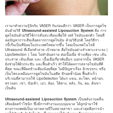
เรามาทำความรู้จักกับ VASER กันก่อนดีกว่า VASER เป็นการดูดไข
มันด้วยวิธี
Ultrasound-assisted Liposuction System
คือ การ
ดูดไขมันด้วยวิธีใช้การสั่นสะเทือนเพื่อให้ cell ไขมันแตกตัว โดยที่
ลดปัญหาการเสียเลือดจากการดูดไขมัน ด้วยวิธีปกติ โดยวิธีกา
รนี้เรื่มเป็นที่นิยมในประเทศไทยมากขึ้น โดยเป็นเทคโนโลยี
Ultrasound ที่เลือกทำลาย เป้าหมาย คือไขมันอย่างจำเพาะเจาะจง (
LipoSelection ) โดย ไม่ทำอันตราย ต่อเนื้อเยื่อ ข้างเคียง เช่น เส้น
ประสาท เส้นเลือด และ เนื้อเยื่อเกี่ยวพันอื่นๆ นอกจากนั้น VASER
ยังช่วยให้ผิวกระชับ และฟื้นตัวเร็ว ทำให้ได้ผลการสลายไขมันที่ดี
ที่สุด ขณะที่มีผลข้างเคียงน้อยที่สุด ไม่มีปัญหาเรื่อง ผิวขรุขระ หรือ
เป็นโพรงเหมือนการดูดไขมันในอดีต มีรอยช้ำน้อย ฟื้นตัวเร็ว
บริเวณที่สามารถใช้ LipoSelection ได้แก่ แขน, สะโพก, หน้าอก,
ทรวงอก, เข่า, ข้อเท้า, เอว, ท้อง, ใต้คาง, หลัง, ก้น, คอ, ต้นขา
เป็นต้น
Ultrasound-assisted Liposuction System
เป็นพลังงานคลื่น
เสียงอัลตร้าโซนิก ซึ่งมีการทำงานแบบนุ่มนวล ได้ถูกนำมาใช้
ทางการแพทย์เป็นเวลาหลายปีในหลายสาขา และล่าสุดคือการนำ