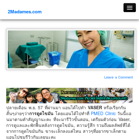
2Madames.com
เที่ยวทั่วไทย
ภาคเหนือ
ภาคใต้
ภาคตะวันออก
ภาคกลาง
ภาคตะวันตก
Leave a Comment
ภาคอีสาน
ทริปต่างประเทศ
ยุโรป
ปลายเดือน พ.ย. 57 ที่ผ่านมา แอนได้ไปทำ
VASER
หรือเรียกกัน
รัสเซีย
สั้นๆง่ายๆว่า
การดูดไขมัน
โดยแอนได้ไปทำที่
PMED Clinic
วันนี้แอ
นมาตามคำสัญญานะคะ ที่จะมารีวิวขั้นตอน, เตรียมตัวก่อน Vaser,
อิตาลี
การดูแลและพักฟื้นหลังการดูดไขมัน, ความรู้สึก รวมถึงผลลัพธ์ที่ได้
จากการดูดไขมันกัน ขาจะเล็กลงแค่ไหน สาวๆที่อยากขาเล็กตาม
ตุรกี-ตุรเคีย
แอนไปชมรีวิวกันเลยนะคะ