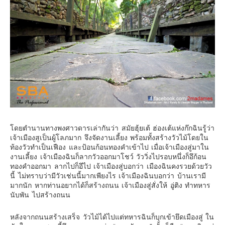
โดยตำนานทางพงศาวดารเล่ากันว่า สมัยฮุ้ยเต้ ฮ่องเต้แห่งก๊กฉินรู้ว่า
เจ้าเมืองสูเป็นผู้โลภมาก จึงจัดงานเลี้ยง พร้อมทั้งสร้างวัวไม้โดยใน
ท้องวัวทำเป็นเฟือง และป้อนก้อนทองคำเข้าไป เมื่อเจ้าเมืองสู่มาใน
งานเลี้ยง เจ้าเมืองฉินก็ลากวัวออกมาโชว์ วัววิ่งไปรอบหนึ่งก็อึก้อน
ทองคำออกมา ลากไปก็อึไป เจ้าเมืองสู่บอกว่า เมืองฉินคงรวยด้วยวัว
นี้ ไม่ทราบว่ามีวัวเช่นนี้มากเพียงไร เจ้าเมืองฉินบอกว่า บ้านเรามี
มากนัก หากท่านอยากได้ก็สร้างถนน เจ้าเมืองสู่สั่งให้ อู่ติง ทำทหาร
นับพัน ไปสร้างถนน
หลังจากถนนสร้างเสร็จ วัวไม้ได้ไปแต่ทหารฉินก็บุกเข้ายึดเมืองสู่ ใน