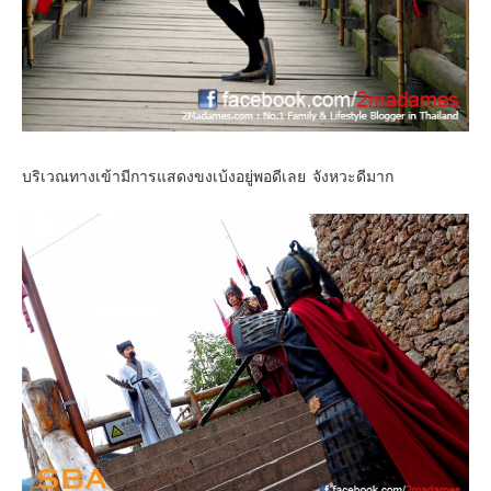
บริเวณทางเข้ามีการแสดงขงเบ้งอยู่พอดีเลย จังหวะดีมาก