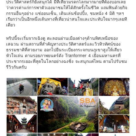
ประวัติศาสตร์ก็ยังสนุกได้ มีที่เที่ยวมรดกโลกมากมายที่ต้องบอกเลย
เยอรมัน
ว่าควรค่าแก่การพาตัวเองมาชมให้ได้สักครั้งในชีวิต แถมฟินด้วยกิจ
ฝรั่งเศส
กรรมอื่นๆอย่าง แช่ออนเซ็น, เดินเล่นช้อปปิ้ง, ชมหนัง 4 มิติ ฯลฯ
เรียกว่าเป็นอีกหนึ่งเส้นทางที่เที่ยวน่าสนใจและประทับใจมากๆเลยที
ออสเตรีย
เดียว
สาธารณรัฐเช็ก
ทริปนี้จะเริ่มจากเฉิงตู ตะลอนผ่านเมืองต่างๆด้านทิศเหนือของ
ฮังการี
เสฉวน ผ่านสถานที่สำคัญทางประวัติศาสตร์และวิวทิวทัศน์ของ
เนเธอร์แลนด์
ธรรมชาติที่สวยงาม ออกไปยืนระเบียงกระจกบนภูเขาสูงให้เสียว
หัวใจเล่น ตามรอยภาพยนตร์ดัง Tranformer 4 เยือนมหานครที่
เบลเยี่ยม
ประชากรเยอะที่สุดในโลกอย่างฉงชิ่ง จะสนุกแค่ไหน ตามไปรับชม
รีวิวกันครับ
สวิสเซอร์แลนด์
โปรตุเกส
สเปน
โครเอเชีย
สโลเวเนีย
มอนเตรเนโกร
บอสเนียและเฮอร์เซโกวีน่า
ญี่ปุ่น