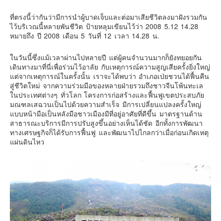
ที่ตรงนี้ว่ากันว่ามีการนำผู้บาดเจ็บและต่อมาเสียชีวิตลงมาฝังรวมกัน
ไว้บริเวณนี้หลายพันชีวิต ป้ายหลุมเขียนไว้ว่า 2008 5.12 14.28
หมายถึง ปี 2008 เดือน 5 วันที่ 12 เวลา 14.28 น.
ในวันนี้ซึ่งแม้เวลาผ่านไปหลายปี แต่ผู้คนจำนวนมากก็ยังทยอยกัน
เดินทางมาที่นี่เพื่อร่วมไว้อาลัย กับเหตุการณ์ความสูญเสียครั้งยิ่งใหญ่
แต่จากเหตุการณ์ในครั้งนั้น เราจะได้พบว่า อำเภอเป่ยชวนได้ฟื้นคืน
สู่ชีวิตใหม่ จากความร่วมมือของหลายฝ่ายรวมถึงชาวจีนโพ้นทะเล
ในประเทศต่างๆ ทั่วโลก โครงการก่อสร้างและฟื้นฟูเขตประสบภัย
มณฑลเสฉวนเป็นไปด้วยความสำเร็จ มีการเปลี่ยนแปลงครั้งใหญ่
แบบหน้ามือเป็นหลังมือชาวเมืองมีที่อยู่อาศัยที่ดีขึ้น มาตรฐานด้าน
สาธารณะบริการมีการปรับสูงขึ้นอย่างเห็นได้ชัด อีกทั้งการพัฒนา
ทางเศรษฐกิจก็ได้รับการฟื้นฟู และพัฒนาไปไกลกว่าเมื่อก่อนเกิดเหตุ
แผ่นดินไหว