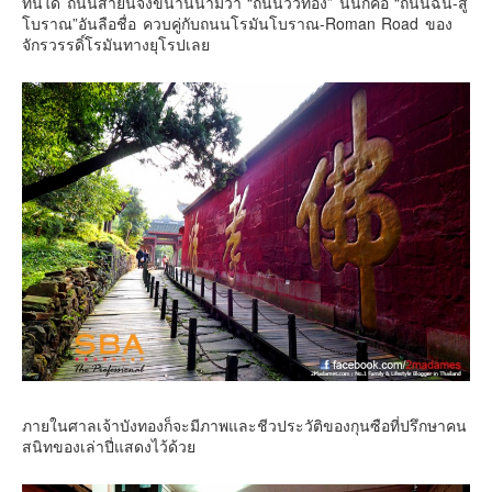
ทันใด ถนนสายนี้จึงขนานนามว่า “ถนนวัวทอง” นั้นก็คือ “ถนนฉิน-สู่
โบราณ”อันลือชื่อ ควบคู่กับถนนโรมันโบราณ-Roman Road ของ
จักรวรรดิ์โรมันทางยุโรปเลย
ภายในศาลเจ้าบังทองก็จะมีภาพและชีวประวัติของกุนซือที่ปรึกษาคน
สนิทของเล่าปี่แสดงไว้ด้วย