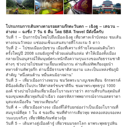
คันโต-โตเกียวและรอบๆ
คันไซ-โอซาก้า เกียวโต
คิวชู – ฟุกุโอกะ ซางะ เปปปุ ยุฟุอิน นางาซากิ
โปรแกรมการเดินทางตามรอยสามก๊กตะวันตก – เฉิงตู – เสฉวน –
ล่างจง – ฉงชิ่ง 7 วัน 6 คืน โดย SBA Travel มีดังนี้ครับ
ฟูจิ
วันที่ 1 – บินการบินไทยไปถึงเมืองเฉิงตู เที่ยวศาลเจ้าบังทอง ชมเส้น
ฮอกไกโด
ทางถนนวัวทอง แช่ออนเซ็นแสนสบายที่โรงแรม 5 ดาว
วันที่ 2 – ไปชมเมืองเป๋ยชวน เมืองที่เคราะห์ร้ายโดนแผ่นดินไหว
เอเชีย
ครั้งใหญ่ปี 2008 แถมยังถูกซ้ำด้วยแผ่นดินถล่ม ทำให้เมืองทั้งเมือง
กลายเป็นอนุสรณ์ให้มนุษย์ตระหนักถึงความรุนแรงของภัยธรรมชาติ
สิงคโปร์
ต่างๆ ช่วงบ่ายไปชมด่านเจี้ยนเหมินกวน ด่านที่แม่ทัพเกียงอุยนำ
จีน
ทหารต้านทัพวุยก๊ก ด่านนี้มีธรรมชาติสวยงาม และเป็นแหล่งชัยภูมิ
สำคัญ “หนึ่งคนต้าน หมื่นคนมิอาจผ่าน”
มาเลเชีย
วันที่ 3 – เที่ยวเมืองกว่างหยวน ชมวัดพระนางบูเชคเทียน จักรพรรค์
ดินีองค์เดียวในประวัติศาสตร์ชนชาติจีน ชมผาพระพุทธรูป 1000
เวียดนาม
องค์ ช่วงบ่ายไปเดินเที่ยวเมืองโบราณจวาฮว่า สถานที่รบกันสุดมันส์
ฮ่องกง
ของขุนพลเตียวหุยกับม้าเฉียว ถอดรหัสภาพพยากรณ์จากนอสตราดา
มุสแห่งเมืองจีน “หยวนเทียนกัง”
มาเก๊า
วันที่ 4 – เที่ยวเมืองล่างจง เมืองที่ได้รับยกย่องว่าเป็นเมืองโบราณที่
มัลดีฟส์
สมบูรณ์ที่สุด 1 ใน 4 ของจีน ชมที่ทำการเตียวหุย ทดลองสอบจองหง
วนแบบจริงๆ เที่ยวพิพิธภัณฑ์ฮวงจุ้ย
อินเดีย
วันที่ 5 – เดินทางสู่เมืองต้าจู๋ เที่ยวชมมรดกโลก ผาพระพุทธรูปหิน