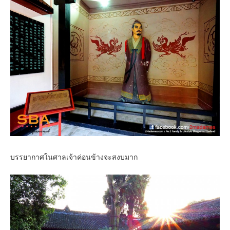
บรรยากาศในศาลเจ้าค่อนข้างจะสงบมาก