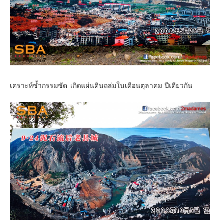
เคราะห์ซ้ำกรรมซัด เกิดแผ่นดินถล่มในเดือนตุลาคม ปีเดียวกัน