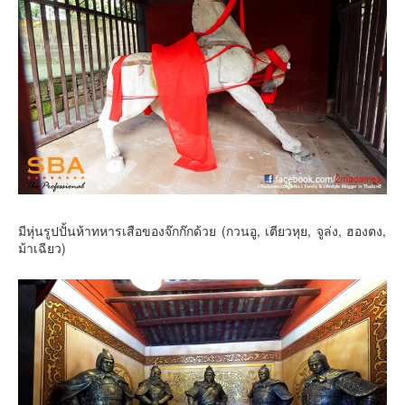
มีหุ่นรูปปั้นห้าทหารเสือของจ๊กก๊กด้วย (กวนอู, เตียวหุย, จูล่ง, ฮองตง,
ม้าเฉียว)