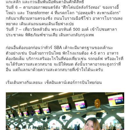
แกะสลัก และกวนฮิมพันมือพันตาอันศักดิ์สิทธิ์
อินโดนีเซีย
วันที่ 6 – ตามรอยภาพยนตร์ดัง “ศึกโค่นบัลลังก์วังทอง” ของจางอี้
เกาหลีใต้
โหม่ว และ Transformer 4 ที่มรดกโลก “บ่อหลุมฟ้า สะพานมังกร”
กลับมาเที่ยวมหานครฉงชิ่ง ถนนโบราณฉือชีโช่ว อาคารโบราณหง
ฮ่องกง
หยาตง เดินเล่นถนนคนเดินเจี่ยฟางเป่ย
วันที่ 7 – เที่ยววัดหลัวฮั่น พระอรหันต์ 500 องค์ เข้าไปชมศาลา
ไต้หวัน
ประชาคม พิพิธภัณฑ์ชานเสีย เดินทางกลับกรุงเทพ
ฟิลิปปินส์
ก่อนอื่นต้องบอกก่อนว่าทัวร์ SBA เค้าจะมีมาตรฐานของเค้านะ
ออสเตรเลีย
ตัวอย่างเช่น บินด้วยการบินไทย พักโรงแรมต้อง 4-5 ดาว อาหาร
นิวซีแลนด์
ต้องจัดเต็ม บริการเสริมอะไรในที่ท่องเที่ยวเช่น รถกอล์ฟ หรืออะไรที่
จะได้รับความสะดวกสบาย จะมีให้หมด ดังนั้นราคาอาจจะสูงกว่าที่
อเมริกา
อื่น แต่ก็แลกมาด้วยความสะดวกสบายที่เข้าใจได้นะครับ
ร้านอร่อย
เริ่มเดินทางกันเลยนะ เช็คอินเคาน์เตอร์การบินไทยก่อน
บทความครอบครัว
Beauty Review
รีวิวสายการบิน
Products & Applications
Events & PR News
About Us