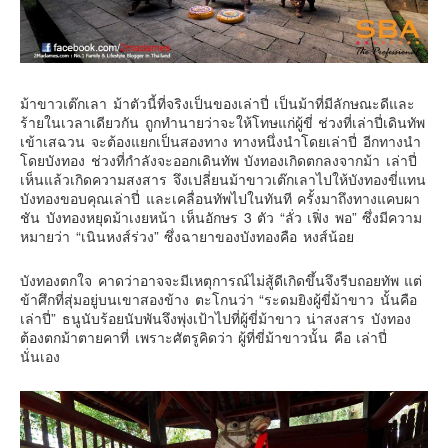
ม้าขาวเต๊กเลา ม้าตัวนี้ที่จริงเป็นของเล่าปี่ เป็นม้าที่มีลักษณะดีและ
ร้ายในเวลาเดียวกัน ถูกทำนายว่าจะให้โทษแก่ผู้ขี่ ช่วงที่เล่าปี่เดินทัพ
เข้าเสฉวน จะต้องแยกเป็นสองทาง ทางหนึ่งนำโดยเล่าปี่ อีกทางนำ
โดยบังทอง ช่วงที่กำลังจะออกเดินทัพ บังทองเกิดตกลงจากม้า เล่าปี่
เห็นแล้วเกิดความสงสาร จึงเปลี่ยนม้าขาวเต๊กเลาไปให้บังทองขี่แทน
บังทองขอบคุณเล่าปี่ และเคลื่อนทัพไปในทันที ครั้งมาถึงทางแคบผา
ชัน บังทองหยุดม้าเงยหน้า เห็นอักษร 3 ตัว “ลั่ว เฟิ่ง พอ” ซึ่งมีความ
หมายว่า “เนินหงส์ร่วง” ซึ่งฉายาของบังทองคือ หงส์น้อย
บังทองตกใจ คาดว่าอาจจะมีเหตุการณ์ไม่สู้ดีเกิดขึ้นจึงรีบถอยทัพ แต่
ข้าศึกที่สุ่มอยู่บนเขาสองข้าง ตะโกนว่า “ระดมยิงผู้ขี่ม้าขาว นั้นคือ
เล่าปี่” ธนูนับร้อยนับพันจึงพุ่งเป้าไปที่ผู้ขี่ม้าขาว น่าสงสาร บังทอง
ต้องตกม้าตายคาที่ เพราะศัตรูคิดว่า ผู้ที่ขี่ม้าขาวนั้น คือ เล่าปี่
นั่นเอง