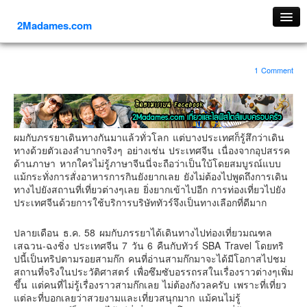
2Madames.com
เที่ยวทั่วไทย
1 Comment
ภาคเหนือ
ภาคใต้
ภาคตะวันออก
ผมกับภรรยาเดินทางกันมาแล้วทั่วโลก แต่บางประเทศก็รู้สึกว่าเดิน
ภาคกลาง
ทางด้วยตัวเองลำบากจริงๆ อย่างเช่น ประเทศจีน เนื่องจากอุปสรรค
ภาคตะวันตก
ด้านภาษา หากใครไม่รู้ภาษาจีนนี่จะถือว่าเป็นใบ้โดยสมบูรณ์แบบ
แม้กระทั่งการสั่งอาหารการกินยังยากเลย ยังไม่ต้องไปพูดถึงการเดิน
ภาคอีสาน
ทางไปยังสถานที่เที่ยวต่างๆเลย ยิ่งยากเข้าไปอีก การท่องเที่ยวไปยัง
ประเทศจีนด้วยการใช้บริการบริษัททัวร์จึงเป็นทางเลือกที่ดีมาก
ทริปต่างประเทศ
ยุโรป
ปลายเดือน ธ.ค. 58 ผมกับภรรยาได้เดินทางไปท่องเที่ยวมณฑล
เสฉวน-ฉงชิ่ง ประเทศจีน 7 วัน 6 คืนกับทัวร์ SBA Travel โดยทริ
รัสเซีย
ปนี้เป็นทริปตามรอยสามก๊ก คนที่อ่านสามก๊กมาจะได้มีโอกาสไปชม
อิตาลี
สถานที่จริงในประวัติศาสตร์ เพื่อซึมซับอรรถรสในเรื่องราวต่างๆเพิ่ม
ขึ้น แต่คนที่ไม่รู้เรื่องราวสามก๊กเลย ไม่ต้องกังวลครับ เพราะที่เที่ยว
ตุรกี-ตุรเคีย
แต่ละที่บอกเลยว่าสวยงามและเที่ยวสนุกมาก แม้คนไม่รู้