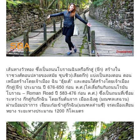
เส้นทางวัวทอง ซึ่งเป็นถนนโบราณฉินหรือก๊กสู่ (จ๊ก) สร้างใน
ราชวงศ์ตอนปลายของสมัย ชุนชิว(เลียดก๊ก) แบ่งเป็นสองตอน ตอน
เหนือสร้างโดยเจ้าเมือง ฉิน “ฮุ้ยเต้” และตอนใต้สร้างโดยเจ้าเมือง
ก๊กสู่(จ๊ก) ประมาณ ปี 676-650 ก่อน ค.ศ.(ไล่เลี่ยกันกับถนนโรมัน
โบราณ – Roman Road ปี 583-476 ก่อน ค.ศ.) ซึ่งเป็นถนนที่เชื่อม
ระหว่าง ก๊กสู่กับก๊กฉิน โดยเริ่มต้นจาก เมืองเฉิงตู (มณฑลเสฉวน)
ผ่านป้อมปราการ เจี่ยนเก๋อเข้าสู่ก๊กฉิน(มณฑลส่านซี) จรดเมืองเสียน
หยาง ระยะทางประมาณ 1200 กิโลเมตร