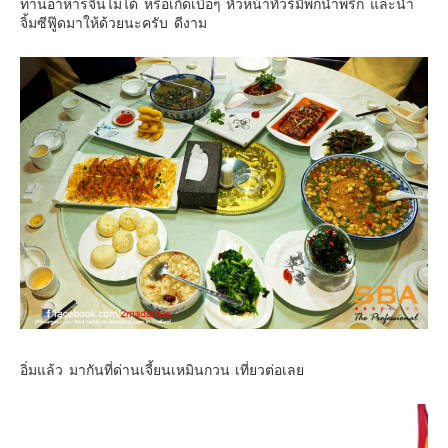
ทานอาหารจีนไม่ได้ หรือเกิดเบื่อๆ หัวหน้าทัวร์มีพกน้ำพริก และน้ำ
จิ้มซีฟู๊ดมาให้ด้วยนะครับ ดีงาม
อิ่มแล้ว มากันที่ด่านเจี้ยนเหมินกวน เที่ยวต่อเลย