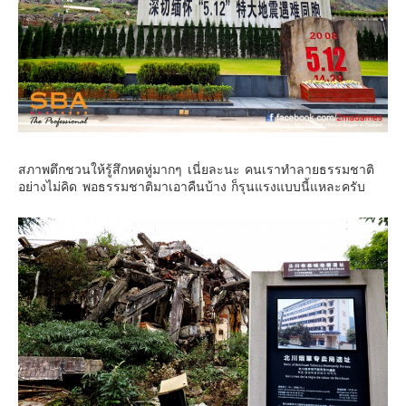
สภาพตึกชวนให้รู้สึกหดหู่มากๆ เนี่ยละนะ คนเราทำลายธรรมชาติ
อย่างไม่คิด พอธรรมชาติมาเอาคืนบ้าง ก็รุนแรงแบบนี้แหละครับ