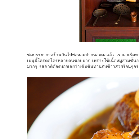
ชมบรรยากาศร้านกันไปพอหอมปากหอมคอแล้ว เรามาเริ่มทานอ
เมนูนี้ใครต่อใครหลายคนชอบมาก เพราะใช้เนื้อหมูสามชั้นอย่า
มากๆ รสชาติต้องบอกเลยว่าเข้มข้นทานกับข้าวสวยร้อนๆอร