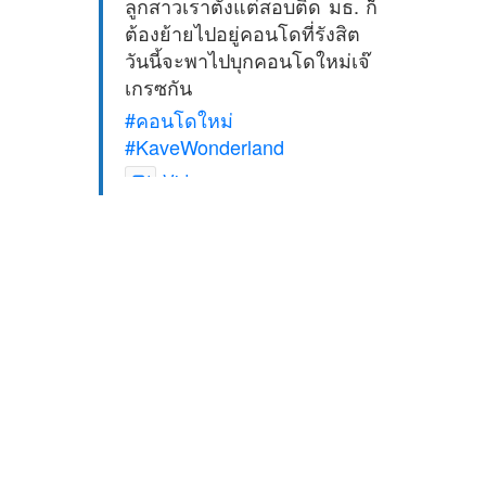
ลูกสาวเราตั้งแต่สอบติด มธ. ก็
ต้องย้ายไปอยู่คอนโดที่รังสิต
วันนี้จะพาไปบุกคอนโดใหม่เจ๊
เกรซกัน
#คอนโดใหม่
#KaveWonderland
Video
View on Facebook
·
Share
2Madames เที่ยวและไลฟ์
สไตล์แบบครอบครัว
5 days ago
ดิสนี่ย์แลนด์ไม่ปิดไม่กลับ
ปล. ขอบคุณเสื้อทีมน่ารักๆจาก
BabyLovett เสื้อผ้าเด็ก
#รักใครให้พาไปดิสนีย์แลนด์
#hongkongdisneyland