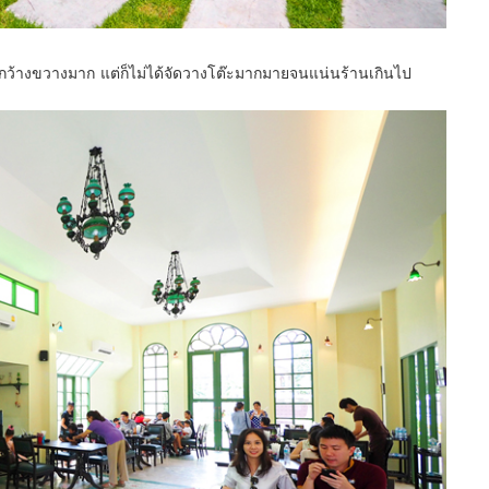
นกว้างขวางมาก แต่ก็ไม่ได้จัดวางโต๊ะมากมายจนแน่นร้านเกินไป