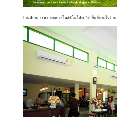
ร้านปราย ระย้า ตกแต่งสไตล์ชิโนโปรตุกีส พื้นที่ภายในร้า