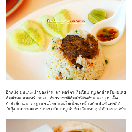
อีกหนึ่งเมนูแนะนำของร้าน ลา ทอร์ตา ถือเป็นเมนูเด็ดสำหรับผมเลย
ส้มตำทะเลมะพร้าวอ่อน ด้วยรสชาติส้มตำที่จัดจ้าน ครบรส เผ็ด
กำลังดีตามมาตรฐานคนไทย แถมใส่เนื้อมะพร้ามตักเป็นชิ้นพอดีคำ
ใส่กุ้ง และหอยแครง กลายเป็นเมนูเด่นที่สั่งกันแทบทุกโต๊ะเลยละครับ