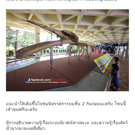
แนะนำให้เดินขึ้นไปชมนิทรรศการบนชั้น 2 กันก่อนนะครับ โซนนี้
เข้าชมฟรีนะครับ
มีการอธิบายความรู้เรื่องระบบนิเวศน์ทางทะเล และความรู้เรื่องสัตว์
น้ำมากมายเลยทีเดียว