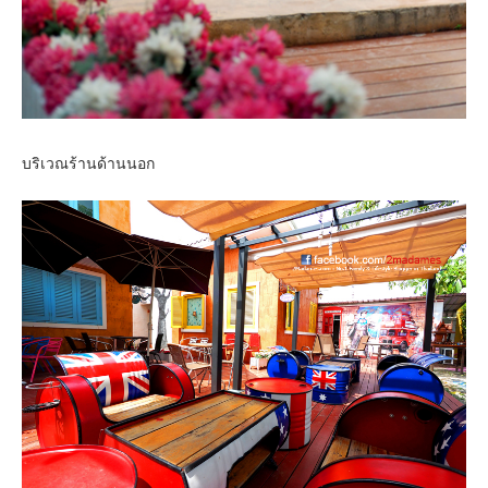
บริเวณร้านด้านนอก