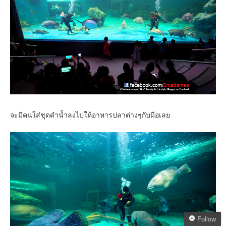
จะมีคนใส่ชุดดำน้ำลงไปให้อาหารปลาต่างๆกับมือเลย
Follow