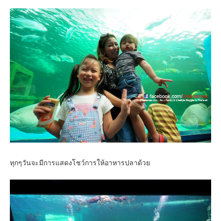
ทุกๆวันจะมีการแสดงโชว์การให้อาหารปลาด้วย