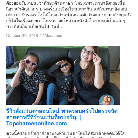
เยอรมัน
ต้องยอมรับเลยนะว่าทักษะด้านภาษา โดยเฉพาะภาษาอังกฤษเนี่ย
ถือว่าสำคัญมากๆ บางครั้งเก่งเรื่องไหนเท่าๆกัน แต่ถ้าภาษาอังกฤษ
ฝรั่งเศส
เก่งกว่า รับรองว่าไปได้ไกลกว่าแน่นอน แต่กว่าจะเก่งภาษาอังกฤษเนี่
ยก็ไม่ใช่เรื่องง่ายเท่าไหร่นะ จะให้อ่านหนังสือไวยากรณ์เป็นเล่มๆ
ออสเตรีย
บางทีมันก็น่าเบื่อเกินไป วันนี้ ...
สาธารณรัฐเช็ก
October 30, 2018
/
2Madames
ฮังการี
เนเธอร์แลนด์
เบลเยี่ยม
สวิสเซอร์แลนด์
โปรตุเกส
สเปน
โครเอเชีย
สโลเวเนีย
รีวิวสั่งแว่นตาออนไลน์ พาครอบครัวไปตรวจวัด
สายตาฟรีที่ร้านแว่นท็อปเจริญ |
มอนเตรเนโกร
Topcharoenonline.com
บอสเนียและเฮอร์เซโกวีน่า
ช่วงนี้ครอบครัวเรากำลังมองหาแว่นตาใหม่ให้สมาชิกทุกคนได้ใส่
ญี่ปุ่น