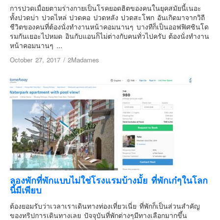
อินโดนีเซีย
การปวดเมื่อยตามร่างกายเป็นโรคยอดฮิตของคนในยุคสมัยนี้เนอะ
ทั้งปวดบ่า ปวดไหล่ ปวดคอ ปวดหลัง ปวดสะโพก อันเกิดมาจากวิถี
เกาหลีใต้
ชีวิตของคนที่ต้องนั่งทำงานหน้าคอมนานๆ บางทีก็เป็นออฟฟิศซินโด
ฮ่องกง
รมกันเยอะไปหมด อินกับแอนก็ไม่ต่างกับคนทั่วไปครับ ต้องนั่งทำงาน
หน้าคอมนานๆ ...
ไต้หวัน
October 27, 2017
/
2Madames
ฟิลิปปินส์
ออสเตรเลีย
นิวซีแลนด์
อเมริกา
ร้านอร่อย
บทความครอบครัว
Beauty Review
รีวิวสายการบิน
ลองพักที่พักแบบไม่ใช่โรงแรมบ้างมั้ย ที่พักเก๋ๆในโลก
Products & Applications
นี้มีเพียบ
Events & PR News
ต้องยอมรับว่าเวลาเราเดินทางท่องเที่ยวเนี่ย ที่พักก็เป็นส่วนสำคัญ
ของทริปการเดินทางเลย ปัจจุบันที่พักต่างๆมีทางเลือกมากขึ้น
About Us