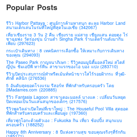
Popular Posts
รีวิว Harbor Pattaya : ศูนย์การค้ามหาสนุก ตะลุย Harbor Land
สนามเด็กเล่นในร่มที่ใหญ่ที่สุดในเอเชีย (342067)
เที่ยวเชียงราย 3 วัน 2 คืน เชียงราย แม่สาย เชียงแสน ดอยตุง ไร่
ชาฉุยฟง วัดร่องขุ่น บ้านดำ Singha Park ร้านเด็ดร้านดังมากัน
เพียบ (297623)
กระเป๋าเดินทาง : 8 เทคนิคการเลือกซื้อ ให้เหมาะกับการเดินทาง
ของคุณ (294093)
The Paseo Park กาญจนาภิเษก : รีวิวคอมมูนิตี้มอลล์ใหม่ สไตส์
ญี่ปุ่น ชิมเอบีพี ทาร์ทีน สาขาแรกของโอ บอง แปง (283710)
รีวิวเปิดประสบการณ์ทำทรีตเม้นท์หน้าขาวใสไร้รอยฝ้ากระ ที่วุฒิ-
ศักดิ์ คลินิก (276536)
5 อันดับสุดยอดโรงแรม รีสอร์ท ที่พักสำหรับครอบครัว โดย
2Madames.com (220885)
รีวิว Fantasia Lagoon สาขาเดอะมอลล์ บางแค : เปลี่ยนวันหยุด
ปิดเทอมเป็นวันแสนสนุกของเด็กๆ (217576)
รีวิวพูลวิลล่าเปิดใหม่ที่เขาใหญ่ : The Houseful Pool Villa สุดยอด
ที่พักสำหรับครอบครัวและเพื่อนฝูง (197360)
เที่ยวฟุกุโอกะด้วยตัวเอง : Fukuoka กิน เที่ยว ช้อปปิ้ง สนุกแบบ
ครอบครัว (188252)
Happy 8th Anniversary : 8 ปีแห่งความสุข ขอบคุณจริงๆที่รักกัน
(185171)