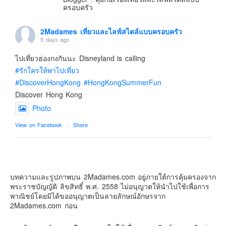
ครอบครัว
2Madames เที่ยวและไลฟ์สไตล์แบบครอบครัว
5 days ago
ไปเที่ยวฮ่องกงกันนะ Disneyland is calling
#รักใครให้พาไปเที่ยว
#DiscoverHongKong
#HongKongSummerFun
Discover Hong Kong
Photo
View on Facebook
·
Share
2Madames เที่ยวและไลฟ์สไตล์แบบครอบครัว
2 weeks ago
บทความและรูปภาพบน 2Madames.com อยู่ภายใต้การคุ้มครองจาก
เตรียมไว้หนวด ถอยปืนลูกซอง
พระราชบัญญัติ ลิขสิทธิ์ พ.ศ. 2558 ไม่อนุญาตให้นำไปใช้เพื่อการ
#น้องเกรซ
#ลูกสาวเราเป็นสาวแล้ว
พาณิชย์โดยมิได้ขออนุญาตเป็นลายลักษณ์อักษรจาก
2Madames.com ก่อน
Photo
View on Facebook
·
Share