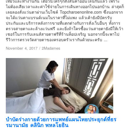
เที่ยวและทำงานกัน เดี๋ยวนี้ใครๆก็สั่งสินค้าออนไลน์กันแล้ว เพราะ
ไม่ต้องเสียเวลาและค่าใช้จ่ายในการเดินทางออกไปนอกบ้าน ล่าสุดก็
คันโต-โตเกียวและรอบๆ
เลยลองสั่งแว่นตาผ่านเว็บไซค์ Topcharoenonline.com ซึ่งนอกจาก
คันไซ-โอซาก้า เกียวโต
จะได้แว่นตาแบรนด์เนมในราคาที่ไม่แพง แล้วเค้ายังมีบัตรรับ
ประกันและบริการหลังการขายที่แตกต่างกับการสั่งเว็บอื่นๆ ทั้งการ
คิวชู – ฟุกุโอกะ ซางะ เปปปุ ยุฟุอิน นางาซากิ
ตรวจสายตาและล้างแว่นฟรี และยิ่งถ้าใครซื้อแว่นสายตายังมีให้เว้า
ฟูจิ
เชอร์ในการรับเลนส์สายตาฟรีที่ร้านท็อปเจริญ นอกจากนี้จะพาไป
รีวิวการตรวจวัดสายตาของครอบครัวเรากันด้วยนะครับ ...
ฮอกไกโด
November 4, 2017
/
2Madames
เอเชีย
สิงคโปร์
จีน
มาเลเชีย
เวียดนาม
ฮ่องกง
มาเก๊า
มัลดีฟส์
บำบัดร่างกายด้วยการแพทย์แผนไทยประยุกต์ที่ธร
อินเดีย
รมานามัย คลินิก พหลโยธิน