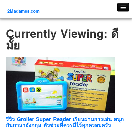
2Madames.com
เที่ยวทั่วไทย
Currently Viewing: ดี
ภาคเหนือ
มั้ย
ภาคใต้
ภาคตะวันออก
ภาคกลาง
ภาคตะวันตก
ภาคอีสาน
ทริปต่างประเทศ
ยุโรป
รัสเซีย
อิตาลี
รีวิว Grolier Super Reader เรียนผ่านการเล่น สนุก
กับภาษาอังกฤษ ตัวช่วยที่ควรมีไว้ทุกครอบครัว
ตุรกี-ตุรเคีย