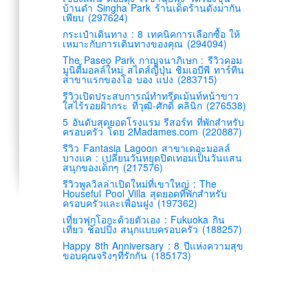
บ้านดำ Singha Park ร้านเด็ดร้านดังมากัน
เพียบ (297624)
กระเป๋าเดินทาง : 8 เทคนิคการเลือกซื้อ ให้
เหมาะกับการเดินทางของคุณ (294094)
The Paseo Park กาญจนาภิเษก : รีวิวคอม
มูนิตี้มอลล์ใหม่ สไตส์ญี่ปุ่น ชิมเอบีพี ทาร์ทีน
สาขาแรกของโอ บอง แปง (283715)
รีวิวเปิดประสบการณ์ทำทรีตเม้นท์หน้าขาว
ใสไร้รอยฝ้ากระ ที่วุฒิ-ศักดิ์ คลินิก (276538)
5 อันดับสุดยอดโรงแรม รีสอร์ท ที่พักสำหรับ
ครอบครัว โดย 2Madames.com (220887)
รีวิว Fantasia Lagoon สาขาเดอะมอลล์
บางแค : เปลี่ยนวันหยุดปิดเทอมเป็นวันแสน
สนุกของเด็กๆ (217576)
รีวิวพูลวิลล่าเปิดใหม่ที่เขาใหญ่ : The
Houseful Pool Villa สุดยอดที่พักสำหรับ
ครอบครัวและเพื่อนฝูง (197362)
เที่ยวฟุกุโอกะด้วยตัวเอง : Fukuoka กิน
เที่ยว ช้อปปิ้ง สนุกแบบครอบครัว (188257)
Happy 8th Anniversary : 8 ปีแห่งความสุข
ขอบคุณจริงๆที่รักกัน (185173)