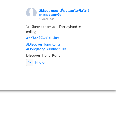
2Madames เที่ยวและไลฟ์สไตล์
แบบครอบครัว
1 week ago
ไปเที่ยวฮ่องกงกันนะ Disneyland is
calling
#รักใครให้พาไปเที่ยว
#DiscoverHongKong
#HongKongSummerFun
Discover Hong Kong
Photo
View on Facebook
·
Share
2Madames เที่ยวและไลฟ์สไตล์
แบบครอบครัว
2 weeks ago
เตรียมไว้หนวด ถอยปืนลูกซอง
#น้องเกรซ
#ลูกสาวเราเป็นสาวแล้ว
Photo