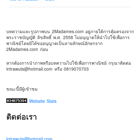
Contact & Support Us
2Madames เที่ยวและไลฟ์สไตล์แบบครอบครัว
2 weeks ago
บทความและรูปภาพบน 2Madames.com อยู่ภายใต้การคุ้มครองจาก
เตรียมไว้หนวด ถอยปืนลูกซอง
พระราชบัญญัติ ลิขสิทธิ์ พ.ศ. 2558 ไม่อนุญาตให้นำไปใช้เพื่อการ
#น้องเกรซ
#ลูกสาวเราเป็นสาวแล้ว
พาณิชย์โดยมิได้ขออนุญาตเป็นลายลักษณ์อักษรจาก
2Madames.com ก่อน
Photo
View on Facebook
·
Share
หากต้องการนำภาพหรือบทความไปใช้เพื่อการพาณิชย์ กรุณาติดต่อ
intrawuts@hotmail.com หรือ 0819070703
ขณะนี้มีผู้เข้าชม
Website Stats
ติดต่อเรา
intrawuts@hotmail.com