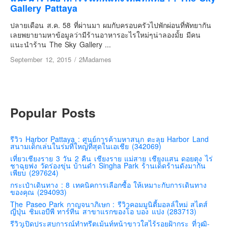
เยอรมัน
Gallery Pattaya
ฝรั่งเศส
ปลายเดือน ส.ค. 58 ที่ผ่านมา ผมกับครอบครัวไปพักผ่อนที่พัทยากัน
เลยพยายามหาข้อมูลว่ามีร้านอาหารอะไรใหม่ๆน่าลองมั้ย มีคน
ออสเตรีย
แนะนำร้าน The Sky Gallery ...
สาธารณรัฐเช็ก
September 12, 2015
/
2Madames
ฮังการี
เนเธอร์แลนด์
เบลเยี่ยม
Popular Posts
สวิสเซอร์แลนด์
โปรตุเกส
รีวิว Harbor Pattaya : ศูนย์การค้ามหาสนุก ตะลุย Harbor Land
สเปน
สนามเด็กเล่นในร่มที่ใหญ่ที่สุดในเอเชีย (342069)
เที่ยวเชียงราย 3 วัน 2 คืน เชียงราย แม่สาย เชียงแสน ดอยตุง ไร่
โครเอเชีย
ชาฉุยฟง วัดร่องขุ่น บ้านดำ Singha Park ร้านเด็ดร้านดังมากัน
เพียบ (297624)
สโลเวเนีย
กระเป๋าเดินทาง : 8 เทคนิคการเลือกซื้อ ให้เหมาะกับการเดินทาง
ของคุณ (294093)
มอนเตรเนโกร
The Paseo Park กาญจนาภิเษก : รีวิวคอมมูนิตี้มอลล์ใหม่ สไตส์
บอสเนียและเฮอร์เซโกวีน่า
ญี่ปุ่น ชิมเอบีพี ทาร์ทีน สาขาแรกของโอ บอง แปง (283713)
รีวิวเปิดประสบการณ์ทำทรีตเม้นท์หน้าขาวใสไร้รอยฝ้ากระ ที่วุฒิ-
ญี่ปุ่น