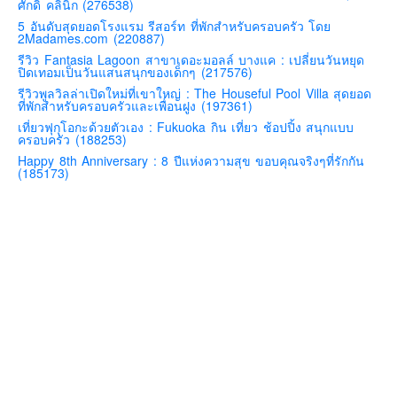
ศักดิ์ คลินิก (276538)
คันโต-โตเกียวและรอบๆ
5 อันดับสุดยอดโรงแรม รีสอร์ท ที่พักสำหรับครอบครัว โดย
2Madames.com (220887)
คันไซ-โอซาก้า เกียวโต
รีวิว Fantasia Lagoon สาขาเดอะมอลล์ บางแค : เปลี่ยนวันหยุด
ปิดเทอมเป็นวันแสนสนุกของเด็กๆ (217576)
คิวชู – ฟุกุโอกะ ซางะ เปปปุ ยุฟุอิน นางาซากิ
รีวิวพูลวิลล่าเปิดใหม่ที่เขาใหญ่ : The Houseful Pool Villa สุดยอด
ฟูจิ
ที่พักสำหรับครอบครัวและเพื่อนฝูง (197361)
เที่ยวฟุกุโอกะด้วยตัวเอง : Fukuoka กิน เที่ยว ช้อปปิ้ง สนุกแบบ
ฮอกไกโด
ครอบครัว (188253)
เอเชีย
Happy 8th Anniversary : 8 ปีแห่งความสุข ขอบคุณจริงๆที่รักกัน
(185173)
สิงคโปร์
จีน
มาเลเชีย
เวียดนาม
ฮ่องกง
มาเก๊า
มัลดีฟส์
อินเดีย