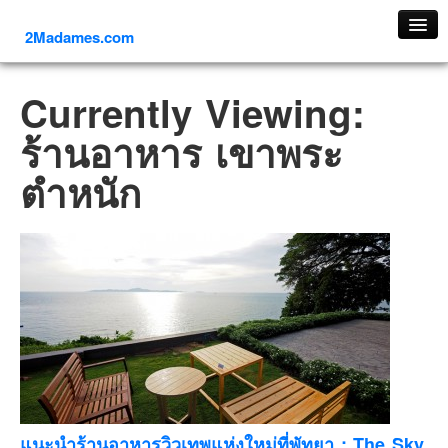
2Madames.com
เที่ยวทั่วไทย
Currently Viewing:
ภาคเหนือ
ร้านอาหาร เขาพระ
ภาคใต้
ตำหนัก
ภาคตะวันออก
ภาคกลาง
ภาคตะวันตก
ภาคอีสาน
ทริปต่างประเทศ
ยุโรป
รัสเซีย
อิตาลี
ตุรกี-ตุรเคีย
แนะนำร้านอาหารวิวเทพแห่งใหม่ที่พัทยา : The Sky