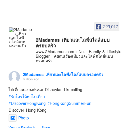
อินโดนีเซีย
เกาหลีใต้
ฮ่องกง
223,017
ไต้หวัน
ฟิลิปปินส์
2Madames เที่ยวและไลฟ์สไตล์แบบ
ครอบครัว
ออสเตรเลีย
www.2Madames.com : No.1 Family & Lifestyle
Blogger : คุยกันเรื่องเที่ยวและไลฟ์สไตส์แบบ
นิวซีแลนด์
ครอบครัว
อเมริกา
ร้านอร่อย
2Madames เที่ยวและไลฟ์สไตล์แบบครอบครัว
6 days ago
บทความครอบครัว
ไปเที่ยวฮ่องกงกันนะ Disneyland is calling
Beauty Review
#รักใครให้พาไปเที่ยว
รีวิวสายการบิน
#DiscoverHongKong
#HongKongSummerFun
Products & Applications
Discover Hong Kong
Photo
Events & PR News
About Us
View on Facebook
·
Share