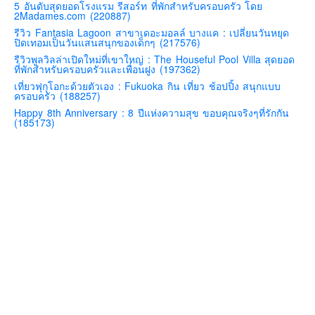
5 อันดับสุดยอดโรงแรม รีสอร์ท ที่พักสำหรับครอบครัว โดย
2Madames.com (220887)
คันโต-โตเกียวและรอบๆ
รีวิว Fantasia Lagoon สาขาเดอะมอลล์ บางแค : เปลี่ยนวันหยุด
คันไซ-โอซาก้า เกียวโต
ปิดเทอมเป็นวันแสนสนุกของเด็กๆ (217576)
รีวิวพูลวิลล่าเปิดใหม่ที่เขาใหญ่ : The Houseful Pool Villa สุดยอด
คิวชู – ฟุกุโอกะ ซางะ เปปปุ ยุฟุอิน นางาซากิ
ที่พักสำหรับครอบครัวและเพื่อนฝูง (197362)
ฟูจิ
เที่ยวฟุกุโอกะด้วยตัวเอง : Fukuoka กิน เที่ยว ช้อปปิ้ง สนุกแบบ
ครอบครัว (188257)
ฮอกไกโด
Happy 8th Anniversary : 8 ปีแห่งความสุข ขอบคุณจริงๆที่รักกัน
(185173)
เอเชีย
สิงคโปร์
จีน
มาเลเชีย
เวียดนาม
ฮ่องกง
มาเก๊า
มัลดีฟส์
อินเดีย