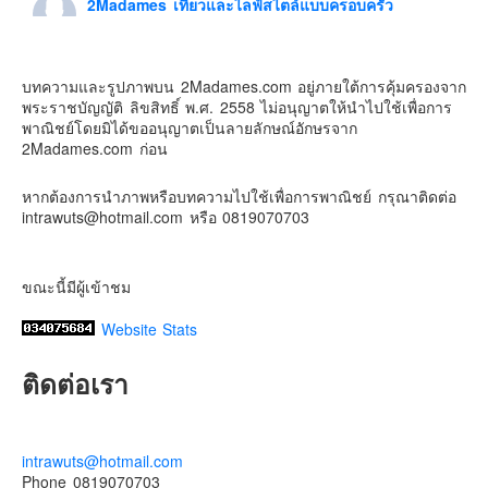
2Madames เที่ยวและไลฟ์สไตล์แบบครอบครัว
5 days ago
Contact & Support Us
ดิสนี่ย์แลนด์ไม่ปิดไม่กลับ
บทความและรูปภาพบน 2Madames.com อยู่ภายใต้การคุ้มครองจาก
ปล. ขอบคุณเสื้อทีมน่ารักๆจาก
BabyLovett เสื้อผ้าเด็ก
พระราชบัญญัติ ลิขสิทธิ์ พ.ศ. 2558 ไม่อนุญาตให้นำไปใช้เพื่อการ
#รักใครให้พาไปดิสนีย์แลนด์
#hongkongdisneyland
พาณิชย์โดยมิได้ขออนุญาตเป็นลายลักษณ์อักษรจาก
#discoverhongkong
#hongkongsummerfu
2Madames.com ก่อน
Discover Hong Kong
หากต้องการนำภาพหรือบทความไปใช้เพื่อการพาณิชย์ กรุณาติดต่อ
Photo
intrawuts@hotmail.com หรือ 0819070703
View on Facebook
·
Share
ขณะนี้มีผู้เข้าชม
Website Stats
ติดต่อเรา
intrawuts@hotmail.com
Phone 0819070703