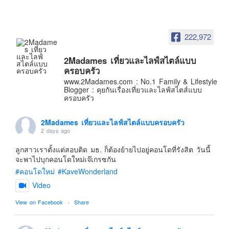
อินโดนีเซีย
เกาหลีใต้
222,972
ฮ่องกง
ไต้หวัน
2Madames เที่ยวและไลฟ์สไตล์แบบ
ฟิลิปปินส์
ครอบครัว
www.2Madames.com : No.1 Family & Lifestyle
ออสเตรเลีย
Blogger : คุยกันเรื่องเที่ยวและไลฟ์สไตส์แบบ
ครอบครัว
นิวซีแลนด์
อเมริกา
2Madames เที่ยวและไลฟ์สไตล์แบบครอบครัว
2 days ago
ร้านอร่อย
บทความครอบครัว
ลูกสาวเราตั้งแต่สอบติด มธ. ก็ต้องย้ายไปอยู่คอนโดที่รังสิต วันนี้
จะพาไปบุกคอนโดใหม่เจ๊เกรซกัน
Beauty Review
#คอนโดใหม่
#KaveWonderland
รีวิวสายการบิน
Video
Products & Applications
View on Facebook
·
Share
Events & PR News
About Us