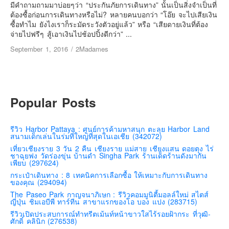
เยอรมัน
มีคำถามถามมาบ่อยๆว่า “ประกันภัยการเดินทาง” นั้นเป็นสิ่งจำเป็นที่
ต้องซื้อก่อนการเดินทางหรือไม่? หลายคนบอกว่า “โอ๊ย จะไปเสียเงิน
ฝรั่งเศส
ซื้อทำไม ยังไงเราก็ระมัดระวังตัวอยู่แล้ว” หรือ “เสียดายเงินที่ต้อง
จ่ายไปฟรีๆ สู้เอาเงินไปช้อปปิ้งดีกว่า” ...
ออสเตรีย
September 1, 2016
/
2Madames
สาธารณรัฐเช็ก
ฮังการี
เนเธอร์แลนด์
Popular Posts
เบลเยี่ยม
สวิสเซอร์แลนด์
รีวิว Harbor Pattaya : ศูนย์การค้ามหาสนุก ตะลุย Harbor Land
โปรตุเกส
สนามเด็กเล่นในร่มที่ใหญ่ที่สุดในเอเชีย (342072)
สเปน
เที่ยวเชียงราย 3 วัน 2 คืน เชียงราย แม่สาย เชียงแสน ดอยตุง ไร่
ชาฉุยฟง วัดร่องขุ่น บ้านดำ Singha Park ร้านเด็ดร้านดังมากัน
โครเอเชีย
เพียบ (297624)
กระเป๋าเดินทาง : 8 เทคนิคการเลือกซื้อ ให้เหมาะกับการเดินทาง
สโลเวเนีย
ของคุณ (294094)
มอนเตรเนโกร
The Paseo Park กาญจนาภิเษก : รีวิวคอมมูนิตี้มอลล์ใหม่ สไตส์
ญี่ปุ่น ชิมเอบีพี ทาร์ทีน สาขาแรกของโอ บอง แปง (283715)
บอสเนียและเฮอร์เซโกวีน่า
รีวิวเปิดประสบการณ์ทำทรีตเม้นท์หน้าขาวใสไร้รอยฝ้ากระ ที่วุฒิ-
ศักดิ์ คลินิก (276538)
ญี่ปุ่น