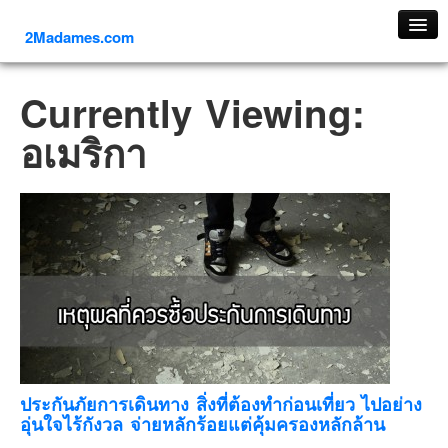
2Madames.com
เที่ยวทั่วไทย
Currently Viewing:
ภาคเหนือ
อเมริกา
ภาคใต้
ภาคตะวันออก
ภาคกลาง
ภาคตะวันตก
ภาคอีสาน
ทริปต่างประเทศ
ยุโรป
รัสเซีย
อิตาลี
ประกันภัยการเดินทาง สิ่งที่ต้องทำก่อนเที่ยว ไปอย่าง
อุ่นใจไร้กังวล จ่ายหลักร้อยแต่คุ้มครองหลักล้าน
ตุรกี-ตุรเคีย