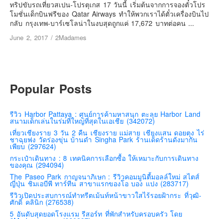
เยอรมัน
ทริปขับรถเที่ยวสเปน-โปรตุเกส 17 วันนี้ เริ่มต้นจากการจองตั๋วโปร
โมชั่นเด็กบินฟรีของ Qatar Airways ทำให้พวกเราได้ตั๋วเครื่องบินไป
ฝรั่งเศส
กลับ กรุงเทพ-บาร์เซโลน่าในงบสุดถูกแค่ 17,672 บาทต่อคน ...
ออสเตรีย
June 2, 2017
/
2Madames
สาธารณรัฐเช็ก
ฮังการี
เนเธอร์แลนด์
Popular Posts
เบลเยี่ยม
สวิสเซอร์แลนด์
รีวิว Harbor Pattaya : ศูนย์การค้ามหาสนุก ตะลุย Harbor Land
สนามเด็กเล่นในร่มที่ใหญ่ที่สุดในเอเชีย (342072)
โปรตุเกส
เที่ยวเชียงราย 3 วัน 2 คืน เชียงราย แม่สาย เชียงแสน ดอยตุง ไร่
ชาฉุยฟง วัดร่องขุ่น บ้านดำ Singha Park ร้านเด็ดร้านดังมากัน
สเปน
เพียบ (297624)
โครเอเชีย
กระเป๋าเดินทาง : 8 เทคนิคการเลือกซื้อ ให้เหมาะกับการเดินทาง
ของคุณ (294094)
สโลเวเนีย
The Paseo Park กาญจนาภิเษก : รีวิวคอมมูนิตี้มอลล์ใหม่ สไตส์
ญี่ปุ่น ชิมเอบีพี ทาร์ทีน สาขาแรกของโอ บอง แปง (283717)
มอนเตรเนโกร
รีวิวเปิดประสบการณ์ทำทรีตเม้นท์หน้าขาวใสไร้รอยฝ้ากระ ที่วุฒิ-
บอสเนียและเฮอร์เซโกวีน่า
ศักดิ์ คลินิก (276538)
5 อันดับสุดยอดโรงแรม รีสอร์ท ที่พักสำหรับครอบครัว โดย
ญี่ปุ่น