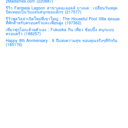
2Madames.com (220887)
คันโต-โตเกียวและรอบๆ
รีวิว Fantasia Lagoon สาขาเดอะมอลล์ บางแค : เปลี่ยนวันหยุด
ปิดเทอมเป็นวันแสนสนุกของเด็กๆ (217577)
คันไซ-โอซาก้า เกียวโต
รีวิวพูลวิลล่าเปิดใหม่ที่เขาใหญ่ : The Houseful Pool Villa สุดยอด
ที่พักสำหรับครอบครัวและเพื่อนฝูง (197362)
คิวชู – ฟุกุโอกะ ซางะ เปปปุ ยุฟุอิน นางาซากิ
เที่ยวฟุกุโอกะด้วยตัวเอง : Fukuoka กิน เที่ยว ช้อปปิ้ง สนุกแบบ
ครอบครัว (188257)
ฟูจิ
Happy 8th Anniversary : 8 ปีแห่งความสุข ขอบคุณจริงๆที่รักกัน
ฮอกไกโด
(185176)
เอเชีย
สิงคโปร์
จีน
มาเลเชีย
เวียดนาม
ฮ่องกง
มาเก๊า
มัลดีฟส์
อินเดีย