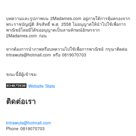
5 days ago
Contact & Support Us
ดิสนี่ย์แลนด์ไม่ปิดไม่กลับ
บทความและรูปภาพบน 2Madames.com อยู่ภายใต้การคุ้มครองจาก
ปล. ขอบคุณเสื้อทีมน่ารักๆจาก
BabyLovett เสื้อผ้าเด็ก
พระราชบัญญัติ ลิขสิทธิ์ พ.ศ. 2558 ไม่อนุญาตให้นำไปใช้เพื่อการ
#รักใครให้พาไปดิสนีย์แลนด์
#hongkongdisneyland
พาณิชย์โดยมิได้ขออนุญาตเป็นลายลักษณ์อักษรจาก
#discoverhongkong
#hongkongsummerfu
2Madames.com ก่อน
Discover Hong Kong
หากต้องการนำภาพหรือบทความไปใช้เพื่อการพาณิชย์ กรุณาติดต่อ
Photo
intrawuts@hotmail.com หรือ 0819070703
View on Facebook
·
Share
ขณะนี้มีผู้เข้าชม
Website Stats
ติดต่อเรา
intrawuts@hotmail.com
Phone 0819070703