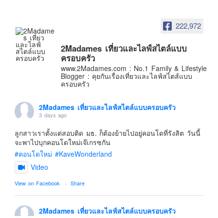
อินโดนีเซีย
เกาหลีใต้
222,972
ฮ่องกง
2Madames เที่ยวและไลฟ์สไตล์แบบ
ไต้หวัน
ครอบครัว
ฟิลิปปินส์
www.2Madames.com : No.1 Family & Lifestyle
Blogger : คุยกันเรื่องเที่ยวและไลฟ์สไตส์แบบ
ออสเตรเลีย
ครอบครัว
นิวซีแลนด์
2Madames เที่ยวและไลฟ์สไตล์แบบครอบครัว
อเมริกา
3 days ago
ร้านอร่อย
ลูกสาวเราตั้งแต่สอบติด มธ. ก็ต้องย้ายไปอยู่คอนโดที่รังสิต วันนี้
บทความครอบครัว
จะพาไปบุกคอนโดใหม่เจ๊เกรซกัน
#คอนโดใหม่
#KaveWonderland
Beauty Review
Video
รีวิวสายการบิน
View on Facebook
·
Share
Products & Applications
Events & PR News
2Madames เที่ยวและไลฟ์สไตล์แบบครอบครัว
About Us