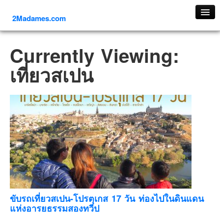
2Madames.com
เที่ยวทั่วไทย
Currently Viewing:
ภาคเหนือ
เที่ยวสเปน
ภาคใต้
ภาคตะวันออก
ภาคกลาง
ภาคตะวันตก
ภาคอีสาน
ทริปต่างประเทศ
ยุโรป
รัสเซีย
อิตาลี
ขับรถเที่ยวสเปน-โปรตุเกส 17 วัน ท่องไปในดินแดน
แห่งอารยธรรมสองทวีป
ตุรกี-ตุรเคีย