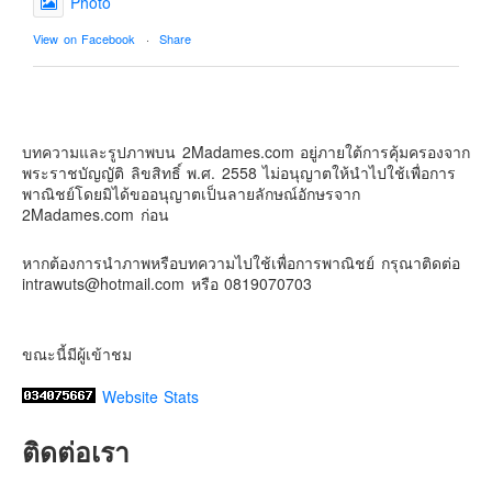
Photo
Contact & Support Us
View on Facebook
·
Share
2Madames เที่ยวและไลฟ์สไตล์แบบครอบครัว
2 weeks ago
บทความและรูปภาพบน 2Madames.com อยู่ภายใต้การคุ้มครองจาก
เตรียมไว้หนวด ถอยปืนลูกซอง
พระราชบัญญัติ ลิขสิทธิ์ พ.ศ. 2558 ไม่อนุญาตให้นำไปใช้เพื่อการ
#น้องเกรซ
#ลูกสาวเราเป็นสาวแล้ว
พาณิชย์โดยมิได้ขออนุญาตเป็นลายลักษณ์อักษรจาก
2Madames.com ก่อน
Photo
View on Facebook
·
Share
หากต้องการนำภาพหรือบทความไปใช้เพื่อการพาณิชย์ กรุณาติดต่อ
intrawuts@hotmail.com หรือ 0819070703
ขณะนี้มีผู้เข้าชม
Website Stats
ติดต่อเรา