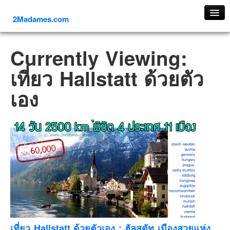
2Madames.com
เที่ยวทั่วไทย
Currently Viewing:
ภาคเหนือ
เที่ยว Hallstatt ด้วยตัว
ภาคใต้
เอง
ภาคตะวันออก
ภาคกลาง
ภาคตะวันตก
ภาคอีสาน
ทริปต่างประเทศ
ยุโรป
รัสเซีย
อิตาลี
ตุรกี-ตุรเคีย
เที่ยว Hallstatt ด้วยตัวเอง : ฮัลสตัท เมืองสวยแห่ง