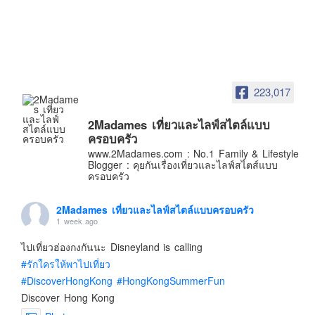
อินโดนีเซีย
เกาหลีใต้
ฮ่องกง
ไต้หวัน
223,017
ฟิลิปปินส์
ออสเตรเลีย
2Madames เที่ยวและไลฟ์สไตล์แบบ
ครอบครัว
นิวซีแลนด์
www.2Madames.com : No.1 Family & Lifestyle
อเมริกา
Blogger : คุยกันเรื่องเที่ยวและไลฟ์สไตส์แบบ
ครอบครัว
ร้านอร่อย
บทความครอบครัว
2Madames เที่ยวและไลฟ์สไตล์แบบครอบครัว
1 week ago
Beauty Review
ไปเที่ยวฮ่องกงกันนะ Disneyland is calling
รีวิวสายการบิน
#รักใครให้พาไปเที่ยว
Products & Applications
#DiscoverHongKong
#HongKongSummerFun
Events & PR News
Discover Hong Kong
About Us