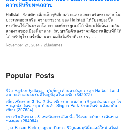
เยอรมัน
ความฝันริมทะเลสาป
ฝรั่งเศส
Hallstatt ฮัลสตัท เมืองเล็กๆที่เงียบสงบและสวยงามริมทะเลสาบใน
ประเทศออสเตรีย ความสวยงามของ Hallstatt ได้รับยกย่องขึ้น
ออสเตรีย
ทะเบียนให้เป็นมรดกโลกจากองค์การยูเนสโก้ ซึ่งผมได้เห็นภาพอัน
สาธารณรัฐเช็ก
สวยงามของเมืองนี้มานาน สัญญากับตัวเองว่าจะต้องมาเยือนที่นี่ให้
ได้ ทริปยุโรปครั้งที่ผ่านมา ผมจึงไม่รีรอที่จะบรรจุ ...
ฮังการี
November 21, 2014
/
2Madames
เนเธอร์แลนด์
เบลเยี่ยม
สวิสเซอร์แลนด์
Popular Posts
โปรตุเกส
สเปน
รีวิว Harbor Pattaya : ศูนย์การค้ามหาสนุก ตะลุย Harbor Land
โครเอเชีย
สนามเด็กเล่นในร่มที่ใหญ่ที่สุดในเอเชีย (342072)
สโลเวเนีย
เที่ยวเชียงราย 3 วัน 2 คืน เชียงราย แม่สาย เชียงแสน ดอยตุง ไร่
ชาฉุยฟง วัดร่องขุ่น บ้านดำ Singha Park ร้านเด็ดร้านดังมากัน
เพียบ (297624)
มอนเตรเนโกร
กระเป๋าเดินทาง : 8 เทคนิคการเลือกซื้อ ให้เหมาะกับการเดินทาง
บอสเนียและเฮอร์เซโกวีน่า
ของคุณ (294094)
The Paseo Park กาญจนาภิเษก : รีวิวคอมมูนิตี้มอลล์ใหม่ สไตส์
ญี่ปุ่น