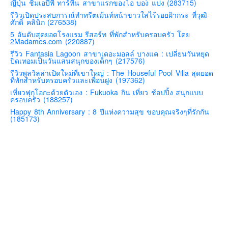
ญี่ปุ่น ชิมเอบีพี ทาร์ทีน สาขาแรกของโอ บอง แปง (283715)
คันโต-โตเกียวและรอบๆ
รีวิวเปิดประสบการณ์ทำทรีตเม้นท์หน้าขาวใสไร้รอยฝ้ากระ ที่วุฒิ-
ศักดิ์ คลินิก (276538)
คันไซ-โอซาก้า เกียวโต
5 อันดับสุดยอดโรงแรม รีสอร์ท ที่พักสำหรับครอบครัว โดย
2Madames.com (220887)
คิวชู – ฟุกุโอกะ ซางะ เปปปุ ยุฟุอิน นางาซากิ
รีวิว Fantasia Lagoon สาขาเดอะมอลล์ บางแค : เปลี่ยนวันหยุด
ฟูจิ
ปิดเทอมเป็นวันแสนสนุกของเด็กๆ (217576)
รีวิวพูลวิลล่าเปิดใหม่ที่เขาใหญ่ : The Houseful Pool Villa สุดยอด
ฮอกไกโด
ที่พักสำหรับครอบครัวและเพื่อนฝูง (197362)
เอเชีย
เที่ยวฟุกุโอกะด้วยตัวเอง : Fukuoka กิน เที่ยว ช้อปปิ้ง สนุกแบบ
ครอบครัว (188257)
สิงคโปร์
Happy 8th Anniversary : 8 ปีแห่งความสุข ขอบคุณจริงๆที่รักกัน
(185173)
จีน
มาเลเชีย
เวียดนาม
ฮ่องกง
มาเก๊า
มัลดีฟส์
อินเดีย