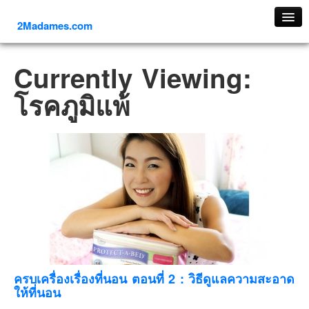
2Madames.com
เที่ยวทั่วไทย
Currently Viewing:
ภาคเหนือ
โรคภูมิแพ้
ภาคใต้
ภาคตะวันออก
ภาคกลาง
ภาคตะวันตก
ภาคอีสาน
ทริปต่างประเทศ
ยุโรป
รัสเซีย
อิตาลี
ครบเครื่องเรื่องที่นอน ตอนที่ 2 : วิธีดูแลความสะอาด
ให้ที่นอน
ตุรกี-ตุรเคีย