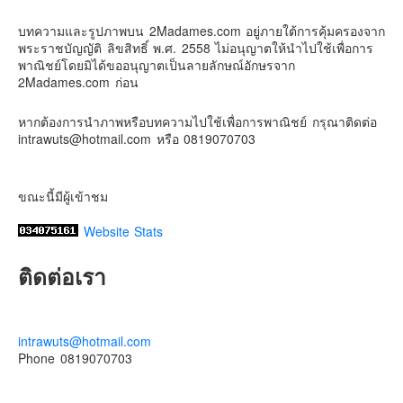
2 weeks ago
บทความและรูปภาพบน 2Madames.com อยู่ภายใต้การคุ้มครองจาก
เตรียมไว้หนวด ถอยปืนลูกซอง
พระราชบัญญัติ ลิขสิทธิ์ พ.ศ. 2558 ไม่อนุญาตให้นำไปใช้เพื่อการ
#น้องเกรซ
#ลูกสาวเราเป็นสาวแล้ว
พาณิชย์โดยมิได้ขออนุญาตเป็นลายลักษณ์อักษรจาก
2Madames.com ก่อน
Photo
View on Facebook
·
Share
หากต้องการนำภาพหรือบทความไปใช้เพื่อการพาณิชย์ กรุณาติดต่อ
intrawuts@hotmail.com หรือ 0819070703
ขณะนี้มีผู้เข้าชม
Website Stats
ติดต่อเรา
intrawuts@hotmail.com
Phone 0819070703