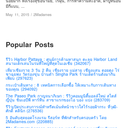
น้อยมาก ทั้งเรื่องสุขอนามัย, ไรฝุ่น, การทำความสะอาด, ผ้าปูที่นอน
มีกี่แบบ, ...
คันโต-โตเกียวและรอบๆ
May 11, 2015
/
2Madames
คันไซ-โอซาก้า เกียวโต
คิวชู – ฟุกุโอกะ ซางะ เปปปุ ยุฟุอิน นางาซากิ
ฟูจิ
Popular Posts
ฮอกไกโด
เอเชีย
รีวิว Harbor Pattaya : ศูนย์การค้ามหาสนุก ตะลุย Harbor Land
สิงคโปร์
สนามเด็กเล่นในร่มที่ใหญ่ที่สุดในเอเชีย (342067)
จีน
เที่ยวเชียงราย 3 วัน 2 คืน เชียงราย แม่สาย เชียงแสน ดอยตุง ไร่
ชาฉุยฟง วัดร่องขุ่น บ้านดำ Singha Park ร้านเด็ดร้านดังมากัน
มาเลเชีย
เพียบ (297623)
กระเป๋าเดินทาง : 8 เทคนิคการเลือกซื้อ ให้เหมาะกับการเดินทาง
เวียดนาม
ของคุณ (294092)
ฮ่องกง
The Paseo Park กาญจนาภิเษก : รีวิวคอมมูนิตี้มอลล์ใหม่ สไตส์
ญี่ปุ่น ชิมเอบีพี ทาร์ทีน สาขาแรกของโอ บอง แปง (283709)
มาเก๊า
รีวิวเปิดประสบการณ์ทำทรีตเม้นท์หน้าขาวใสไร้รอยฝ้ากระ ที่วุฒิ-
ศักดิ์ คลินิก (276536)
มัลดีฟส์
5 อันดับสุดยอดโรงแรม รีสอร์ท ที่พักสำหรับครอบครัว โดย
2Madames.com (220885)
อินเดีย