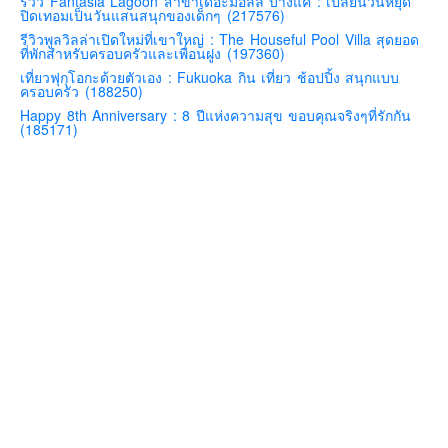
รีวิว Fantasia Lagoon สาขาเดอะมอลล์ บางแค : เปลี่ยนวันหยุด
อินโดนีเซีย
ปิดเทอมเป็นวันแสนสนุกของเด็กๆ (217576)
รีวิวพูลวิลล่าเปิดใหม่ที่เขาใหญ่ : The Houseful Pool Villa สุดยอด
เกาหลีใต้
ที่พักสำหรับครอบครัวและเพื่อนฝูง (197360)
ฮ่องกง
เที่ยวฟุกุโอกะด้วยตัวเอง : Fukuoka กิน เที่ยว ช้อปปิ้ง สนุกแบบ
ครอบครัว (188250)
ไต้หวัน
Happy 8th Anniversary : 8 ปีแห่งความสุข ขอบคุณจริงๆที่รักกัน
(185171)
ฟิลิปปินส์
ออสเตรเลีย
นิวซีแลนด์
อเมริกา
ร้านอร่อย
บทความครอบครัว
Beauty Review
รีวิวสายการบิน
Products & Applications
Events & PR News
About Us