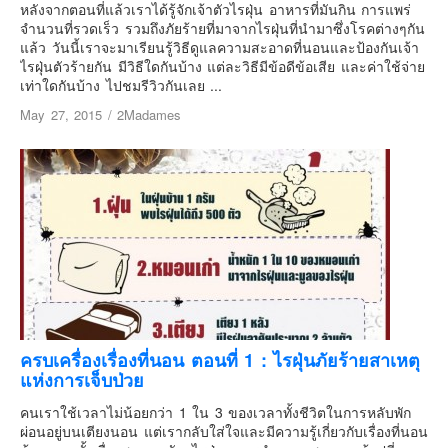
เยอรมัน
หลังจากตอนที่แล้วเราได้รู้จักเจ้าตัวไรฝุ่น อาหารที่มันกิน การแพร่
จำนวนที่รวดเร็ว รวมถึงภัยร้ายที่มาจากไรฝุ่นที่นำมาซึ่งโรคต่างๆกัน
ฝรั่งเศส
แล้ว วันนี้เราจะมาเรียนรู้วิธีดูแลความสะอาดที่นอนและป้องกันเจ้า
ไรฝุ่นตัวร้ายกัน มีวิธีใดกันบ้าง แต่ละวิธีมีข้อดีข้อเสีย และค่าใช้จ่าย
ออสเตรีย
เท่าใดกันบ้าง ไปชมรีวิวกันเลย ...
สาธารณรัฐเช็ก
May 27, 2015
/
2Madames
ฮังการี
เนเธอร์แลนด์
เบลเยี่ยม
สวิสเซอร์แลนด์
โปรตุเกส
สเปน
โครเอเชีย
สโลเวเนีย
ครบเครื่องเรื่องที่นอน ตอนที่ 1 : ไรฝุ่นภัยร้ายสาเหตุ
แห่งการเจ็บป่วย
มอนเตรเนโกร
บอสเนียและเฮอร์เซโกวีน่า
คนเราใช้เวลาไม่น้อยกว่า 1 ใน 3 ของเวลาทั้งชีวิตในการหลับพัก
ผ่อนอยู่บนเตียงนอน แต่เรากลับใส่ใจและมีความรู้เกี่ยวกับเรื่องที่นอน
ญี่ปุ่น