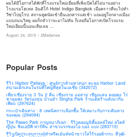
เยอรมัน
ผมได้มีโอกาสได้พักที่โรงแรมใหม่เอี่ยมที่เพิ่งเปิดได้ไม่นานอย่าง
โรงแรมโฮเทล อินดิโก้ Hotel Indigo Bangkok เมื่อคราวที่จะไปทำ
ฝรั่งเศส
วีซ่าไปยุโรป สถานทูตนัดเข้ายื่นเอกสารแต่เช้า แถมอยู่ใจกลางเมือง
แบบถนนวิทยุ ผมก็กลัวว่าจะมาไม่ทัน ก็เลยถือโอกาสเปิดโรงแรม
ออสเตรีย
ใหม่เอี่ยมนี้นอนเสียเลย ...
สาธารณรัฐเช็ก
August 24, 2015
/
2Madames
ฮังการี
เนเธอร์แลนด์
เบลเยี่ยม
Popular Posts
สวิสเซอร์แลนด์
โปรตุเกส
รีวิว Harbor Pattaya : ศูนย์การค้ามหาสนุก ตะลุย Harbor Land
สนามเด็กเล่นในร่มที่ใหญ่ที่สุดในเอเชีย (342072)
สเปน
เที่ยวเชียงราย 3 วัน 2 คืน เชียงราย แม่สาย เชียงแสน ดอยตุง ไร่
โครเอเชีย
ชาฉุยฟง วัดร่องขุ่น บ้านดำ Singha Park ร้านเด็ดร้านดังมากัน
เพียบ (297624)
สโลเวเนีย
กระเป๋าเดินทาง : 8 เทคนิคการเลือกซื้อ ให้เหมาะกับการเดินทาง
ของคุณ (294094)
มอนเตรเนโกร
The Paseo Park กาญจนาภิเษก : รีวิวคอมมูนิตี้มอลล์ใหม่ สไตส์
บอสเนียและเฮอร์เซโกวีน่า
ญี่ปุ่น ชิมเอบีพี ทาร์ทีน สาขาแรกของโอ บอง แปง (283715)
รีวิวเปิดประสบการณ์ทำทรีตเม้นท์หน้าขาวใสไร้รอยฝ้ากระ ที่วุฒิ-
ญี่ปุ่น