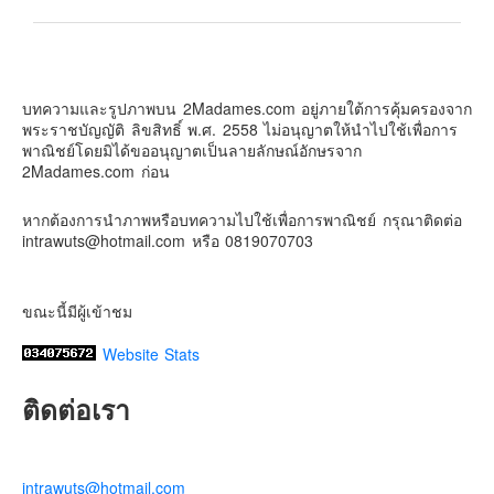
Contact & Support Us
2Madames เที่ยวและไลฟ์สไตล์แบบครอบครัว
2 weeks ago
บทความและรูปภาพบน 2Madames.com อยู่ภายใต้การคุ้มครองจาก
เตรียมไว้หนวด ถอยปืนลูกซอง
พระราชบัญญัติ ลิขสิทธิ์ พ.ศ. 2558 ไม่อนุญาตให้นำไปใช้เพื่อการ
#น้องเกรซ
#ลูกสาวเราเป็นสาวแล้ว
พาณิชย์โดยมิได้ขออนุญาตเป็นลายลักษณ์อักษรจาก
2Madames.com ก่อน
Photo
View on Facebook
·
Share
หากต้องการนำภาพหรือบทความไปใช้เพื่อการพาณิชย์ กรุณาติดต่อ
intrawuts@hotmail.com หรือ 0819070703
ขณะนี้มีผู้เข้าชม
Website Stats
ติดต่อเรา
intrawuts@hotmail.com