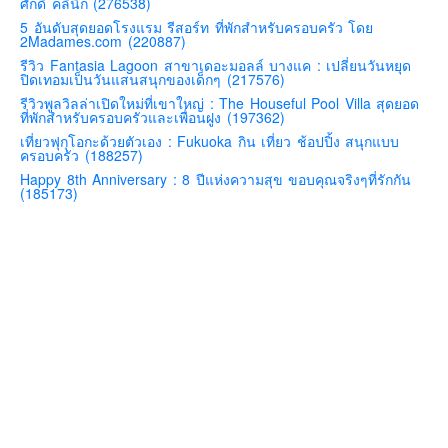
ศักดิ์ คลินิก (276538)
คันโต-โตเกียวและรอบๆ
5 อันดับสุดยอดโรงแรม รีสอร์ท ที่พักสำหรับครอบครัว โดย
2Madames.com (220887)
คันไซ-โอซาก้า เกียวโต
รีวิว Fantasia Lagoon สาขาเดอะมอลล์ บางแค : เปลี่ยนวันหยุด
ปิดเทอมเป็นวันแสนสนุกของเด็กๆ (217576)
คิวชู – ฟุกุโอกะ ซางะ เปปปุ ยุฟุอิน นางาซากิ
รีวิวพูลวิลล่าเปิดใหม่ที่เขาใหญ่ : The Houseful Pool Villa สุดยอด
ที่พักสำหรับครอบครัวและเพื่อนฝูง (197362)
ฟูจิ
เที่ยวฟุกุโอกะด้วยตัวเอง : Fukuoka กิน เที่ยว ช้อปปิ้ง สนุกแบบ
ฮอกไกโด
ครอบครัว (188257)
Happy 8th Anniversary : 8 ปีแห่งความสุข ขอบคุณจริงๆที่รักกัน
เอเชีย
(185173)
สิงคโปร์
จีน
มาเลเชีย
เวียดนาม
ฮ่องกง
มาเก๊า
มัลดีฟส์
อินเดีย