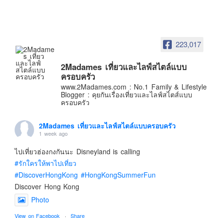
อินโดนีเซีย
เกาหลีใต้
ฮ่องกง
223,017
ไต้หวัน
ฟิลิปปินส์
2Madames เที่ยวและไลฟ์สไตล์แบบ
ครอบครัว
ออสเตรเลีย
www.2Madames.com : No.1 Family & Lifestyle
Blogger : คุยกันเรื่องเที่ยวและไลฟ์สไตส์แบบ
นิวซีแลนด์
ครอบครัว
อเมริกา
2Madames เที่ยวและไลฟ์สไตล์แบบครอบครัว
ร้านอร่อย
1 week ago
บทความครอบครัว
ไปเที่ยวฮ่องกงกันนะ Disneyland is calling
Beauty Review
#รักใครให้พาไปเที่ยว
รีวิวสายการบิน
#DiscoverHongKong
#HongKongSummerFun
Products & Applications
Discover Hong Kong
Photo
Events & PR News
About Us
View on Facebook
·
Share