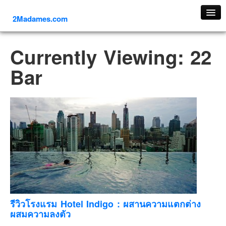
2Madames.com
เที่ยวทั่วไทย
Currently Viewing: 22
ภาคเหนือ
Bar
ภาคใต้
ภาคตะวันออก
ภาคกลาง
ภาคตะวันตก
ภาคอีสาน
ทริปต่างประเทศ
ยุโรป
รัสเซีย
อิตาลี
รีวิวโรงแรม Hotel Indigo : ผสานความแตกต่าง
ผสมความลงตัว
ตุรกี-ตุรเคีย