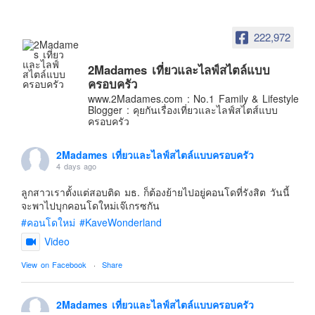
อินโดนีเซีย
เกาหลีใต้
222,972
ฮ่องกง
2Madames เที่ยวและไลฟ์สไตล์แบบ
ไต้หวัน
ครอบครัว
ฟิลิปปินส์
www.2Madames.com : No.1 Family & Lifestyle
Blogger : คุยกันเรื่องเที่ยวและไลฟ์สไตส์แบบ
ออสเตรเลีย
ครอบครัว
นิวซีแลนด์
2Madames เที่ยวและไลฟ์สไตล์แบบครอบครัว
อเมริกา
4 days ago
ร้านอร่อย
ลูกสาวเราตั้งแต่สอบติด มธ. ก็ต้องย้ายไปอยู่คอนโดที่รังสิต วันนี้
บทความครอบครัว
จะพาไปบุกคอนโดใหม่เจ๊เกรซกัน
#คอนโดใหม่
#KaveWonderland
Beauty Review
Video
รีวิวสายการบิน
View on Facebook
·
Share
Products & Applications
Events & PR News
2Madames เที่ยวและไลฟ์สไตล์แบบครอบครัว
About Us