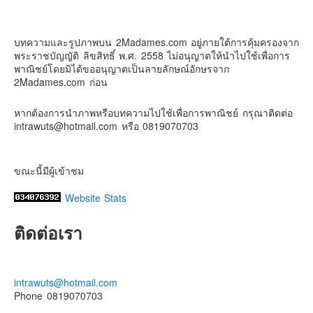
1 week ago
Contact & Support Us
ดิสนี่ย์แลนด์ไม่ปิดไม่กลับ
บทความและรูปภาพบน 2Madames.com อยู่ภายใต้การคุ้มครองจาก
ปล. ขอบคุณเสื้อทีมน่ารักๆจาก
BabyLovett เสื้อผ้าเด็ก
พระราชบัญญัติ ลิขสิทธิ์ พ.ศ. 2558 ไม่อนุญาตให้นำไปใช้เพื่อการ
#รักใครให้พาไปดิสนีย์แลนด์
#hongkongdisneyland
พาณิชย์โดยมิได้ขออนุญาตเป็นลายลักษณ์อักษรจาก
#discoverhongkong
#hongkongsummerfu
2Madames.com ก่อน
Discover Hong Kong
หากต้องการนำภาพหรือบทความไปใช้เพื่อการพาณิชย์ กรุณาติดต่อ
Photo
intrawuts@hotmail.com หรือ 0819070703
View on Facebook
·
Share
ขณะนี้มีผู้เข้าชม
Website Stats
ติดต่อเรา
intrawuts@hotmail.com
Phone 0819070703