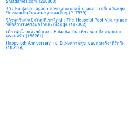
2Madames.com (220888)
คันโต-โตเกียวและรอบๆ
รีวิว Fantasia Lagoon สาขาเดอะมอลล์ บางแค : เปลี่ยนวันหยุด
ปิดเทอมเป็นวันแสนสนุกของเด็กๆ (217579)
คันไซ-โอซาก้า เกียวโต
รีวิวพูลวิลล่าเปิดใหม่ที่เขาใหญ่ : The Houseful Pool Villa สุดยอด
ที่พักสำหรับครอบครัวและเพื่อนฝูง (197362)
คิวชู – ฟุกุโอกะ ซางะ เปปปุ ยุฟุอิน นางาซากิ
เที่ยวฟุกุโอกะด้วยตัวเอง : Fukuoka กิน เที่ยว ช้อปปิ้ง สนุกแบบ
ครอบครัว (188261)
ฟูจิ
Happy 8th Anniversary : 8 ปีแห่งความสุข ขอบคุณจริงๆที่รักกัน
ฮอกไกโด
(185179)
เอเชีย
สิงคโปร์
จีน
มาเลเชีย
เวียดนาม
ฮ่องกง
มาเก๊า
มัลดีฟส์
อินเดีย