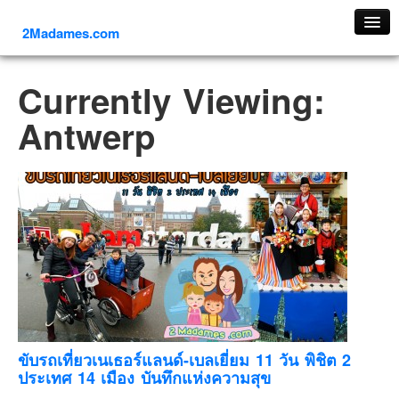
2Madames.com
เที่ยวทั่วไทย
Currently Viewing:
ภาคเหนือ
Antwerp
ภาคใต้
ภาคตะวันออก
ภาคกลาง
ภาคตะวันตก
ภาคอีสาน
ทริปต่างประเทศ
ยุโรป
รัสเซีย
อิตาลี
ขับรถเที่ยวเนเธอร์แลนด์-เบลเยี่ยม 11 วัน พิชิต 2
ประเทศ 14 เมือง บันทึกแห่งความสุข
ตุรกี-ตุรเคีย