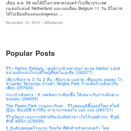
เยอรมัน
เดือน ต.ค. 58 ผมได้มีโอกาสพาครอบครัวไปเที่ยวประเทศ
เนเธอร์แลนด์ Netherland และเบลเยี่ยม Belgium 11 วัน มีโอกาส
ฝรั่งเศส
ได้ไปเยือนดินแดนแห่งคูคลอง ...
ออสเตรีย
November 10, 2015
/
2Madames
สาธารณรัฐเช็ก
ฮังการี
เนเธอร์แลนด์
Popular Posts
เบลเยี่ยม
สวิสเซอร์แลนด์
รีวิว Harbor Pattaya : ศูนย์การค้ามหาสนุก ตะลุย Harbor Land
สนามเด็กเล่นในร่มที่ใหญ่ที่สุดในเอเชีย (342077)
โปรตุเกส
เที่ยวเชียงราย 3 วัน 2 คืน เชียงราย แม่สาย เชียงแสน ดอยตุง ไร่
ชาฉุยฟง วัดร่องขุ่น บ้านดำ Singha Park ร้านเด็ดร้านดังมากัน
สเปน
เพียบ (297624)
โครเอเชีย
กระเป๋าเดินทาง : 8 เทคนิคการเลือกซื้อ ให้เหมาะกับการเดินทาง
ของคุณ (294095)
สโลเวเนีย
The Paseo Park กาญจนาภิเษก : รีวิวคอมมูนิตี้มอลล์ใหม่ สไตส์
ญี่ปุ่น ชิมเอบีพี ทาร์ทีน สาขาแรกของโอ บอง แปง (283721)
มอนเตรเนโกร
รีวิวเปิดประสบการณ์ทำทรีตเม้นท์หน้าขาวใสไร้รอยฝ้ากระ ที่วุฒิ-
บอสเนียและเฮอร์เซโกวีน่า
ศักดิ์ คลินิก (276539)
5 อันดับสุดยอดโรงแรม รีสอร์ท ที่พักสำหรับครอบครัว โดย
ญี่ปุ่น