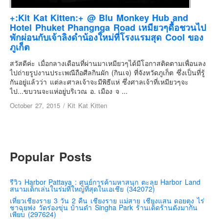
เยอรมัน
+:Kit Kat Kitten:+ @ Blu Monkey Hub and
ฝรั่งเศส
Hotel Phuket Phangnga Road เหมียวๆดื้อชวนไป
ออสเตรีย
พักผ่อนกับเจ้าลิงดำน้องใหม่ที่โรงแรมสุด Cool ของ
ภูเก็ต
สาธารณรัฐเช็ก
สวัสดีค่ะ เมื่อกลางเดือนที่ผ่านมาเหมียวๆได้มีโอกาสติดตามเพื่อนลง
ฮังการี
ไปถ่ายรูปงานประเพณีถือศีลกินผัก (กินเจ) ที่จังหวัดภูเก็ต ซึ่งเป็นที่รู้
เนเธอร์แลนด์
กันอยู่แล้วว่า แต่ละศาลเจ้าจะมีพิธีแห่ ซึ่งศาลเจ้าที่เหมียวๆจะ
ไป...ขบวนจะแห่อยู่บริเวณ อ. เมือง จ ...
เบลเยี่ยม
October 27, 2015
/
Kit Kat Kitten
สวิสเซอร์แลนด์
โปรตุเกส
สเปน
Popular Posts
โครเอเชีย
สโลเวเนีย
รีวิว Harbor Pattaya : ศูนย์การค้ามหาสนุก ตะลุย Harbor Land
มอนเตรเนโกร
สนามเด็กเล่นในร่มที่ใหญ่ที่สุดในเอเชีย (342072)
เที่ยวเชียงราย 3 วัน 2 คืน เชียงราย แม่สาย เชียงแสน ดอยตุง ไร่
บอสเนียและเฮอร์เซโกวีน่า
ชาฉุยฟง วัดร่องขุ่น บ้านดำ Singha Park ร้านเด็ดร้านดังมากัน
เพียบ (297624)
ญี่ปุ่น