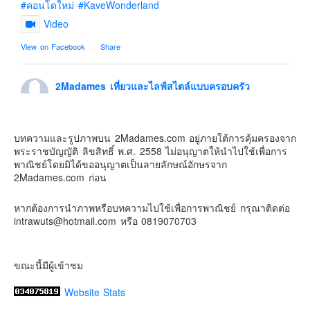
#คอนโดใหม่
#KaveWonderland
Contact & Support Us
Video
View on Facebook
·
Share
2Madames เที่ยวและไลฟ์สไตล์แบบครอบครัว
5 days ago
ดิสนี่ย์แลนด์ไม่ปิดไม่กลับ
บทความและรูปภาพบน 2Madames.com อยู่ภายใต้การคุ้มครองจาก
ปล. ขอบคุณเสื้อทีมน่ารักๆจาก
BabyLovett เสื้อผ้าเด็ก
พระราชบัญญัติ ลิขสิทธิ์ พ.ศ. 2558 ไม่อนุญาตให้นำไปใช้เพื่อการ
#รักใครให้พาไปดิสนีย์แลนด์
#hongkongdisneyland
พาณิชย์โดยมิได้ขออนุญาตเป็นลายลักษณ์อักษรจาก
#discoverhongkong
#hongkongsummerfu
2Madames.com ก่อน
Discover Hong Kong
หากต้องการนำภาพหรือบทความไปใช้เพื่อการพาณิชย์ กรุณาติดต่อ
Photo
intrawuts@hotmail.com หรือ 0819070703
View on Facebook
·
Share
ขณะนี้มีผู้เข้าชม
Website Stats