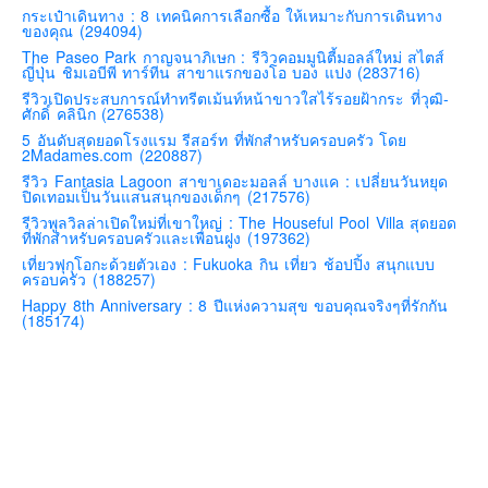
กระเป๋าเดินทาง : 8 เทคนิคการเลือกซื้อ ให้เหมาะกับการเดินทาง
คันโต-โตเกียวและรอบๆ
ของคุณ (294094)
The Paseo Park กาญจนาภิเษก : รีวิวคอมมูนิตี้มอลล์ใหม่ สไตส์
คันไซ-โอซาก้า เกียวโต
ญี่ปุ่น ชิมเอบีพี ทาร์ทีน สาขาแรกของโอ บอง แปง (283716)
คิวชู – ฟุกุโอกะ ซางะ เปปปุ ยุฟุอิน นางาซากิ
รีวิวเปิดประสบการณ์ทำทรีตเม้นท์หน้าขาวใสไร้รอยฝ้ากระ ที่วุฒิ-
ศักดิ์ คลินิก (276538)
ฟูจิ
5 อันดับสุดยอดโรงแรม รีสอร์ท ที่พักสำหรับครอบครัว โดย
2Madames.com (220887)
ฮอกไกโด
รีวิว Fantasia Lagoon สาขาเดอะมอลล์ บางแค : เปลี่ยนวันหยุด
เอเชีย
ปิดเทอมเป็นวันแสนสนุกของเด็กๆ (217576)
รีวิวพูลวิลล่าเปิดใหม่ที่เขาใหญ่ : The Houseful Pool Villa สุดยอด
สิงคโปร์
ที่พักสำหรับครอบครัวและเพื่อนฝูง (197362)
จีน
เที่ยวฟุกุโอกะด้วยตัวเอง : Fukuoka กิน เที่ยว ช้อปปิ้ง สนุกแบบ
ครอบครัว (188257)
มาเลเชีย
Happy 8th Anniversary : 8 ปีแห่งความสุข ขอบคุณจริงๆที่รักกัน
(185174)
เวียดนาม
ฮ่องกง
มาเก๊า
มัลดีฟส์
อินเดีย