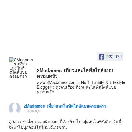
อินโดนีเซีย
เกาหลีใต้
ฮ่องกง
ไต้หวัน
ฟิลิปปินส์
ออสเตรเลีย
222,972
นิวซีแลนด์
อเมริกา
2Madames เที่ยวและไลฟ์สไตล์แบบ
ครอบครัว
ร้านอร่อย
www.2Madames.com : No.1 Family & Lifestyle
บทความครอบครัว
Blogger : คุยกันเรื่องเที่ยวและไลฟ์สไตส์แบบ
ครอบครัว
Beauty Review
รีวิวสายการบิน
2Madames เที่ยวและไลฟ์สไตล์แบบครอบครัว
2 days ago
Products & Applications
ลูกสาวเราตั้งแต่สอบติด มธ. ก็ต้องย้ายไปอยู่คอนโดที่รังสิต วันนี้
Events & PR News
จะพาไปบุกคอนโดใหม่เจ๊เกรซกัน
About Us