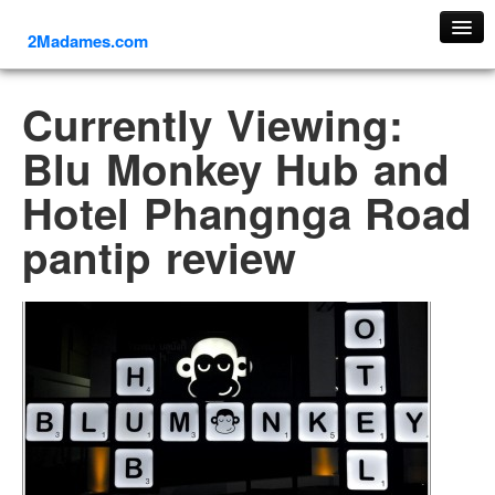
2Madames.com
เที่ยวทั่วไทย
Currently Viewing:
ภาคเหนือ
Blu Monkey Hub and
ภาคใต้
Hotel Phangnga Road
ภาคตะวันออก
ภาคกลาง
pantip review
ภาคตะวันตก
ภาคอีสาน
ทริปต่างประเทศ
ยุโรป
รัสเซีย
อิตาลี
ตุรกี-ตุรเคีย