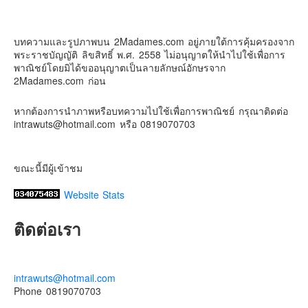
2Madames เที่ยวและไลฟ์สไตล์แบบครอบครัว
Contact & Support Us
2 weeks ago
บทความและรูปภาพบน 2Madames.com อยู่ภายใต้การคุ้มครองจาก
เตรียมไว้หนวด ถอยปืนลูกซอง
พระราชบัญญัติ ลิขสิทธิ์ พ.ศ. 2558 ไม่อนุญาตให้นำไปใช้เพื่อการ
#น้องเกรซ
#ลูกสาวเราเป็นสาวแล้ว
พาณิชย์โดยมิได้ขออนุญาตเป็นลายลักษณ์อักษรจาก
2Madames.com ก่อน
Photo
View on Facebook
·
Share
หากต้องการนำภาพหรือบทความไปใช้เพื่อการพาณิชย์ กรุณาติดต่อ
intrawuts@hotmail.com หรือ 0819070703
ขณะนี้มีผู้เข้าชม
Website Stats
ติดต่อเรา
intrawuts@hotmail.com
Phone 0819070703