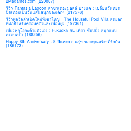
2Madames.com (220887)
คันโต-โตเกียวและรอบๆ
รีวิว Fantasia Lagoon สาขาเดอะมอลล์ บางแค : เปลี่ยนวันหยุด
ปิดเทอมเป็นวันแสนสนุกของเด็กๆ (217576)
คันไซ-โอซาก้า เกียวโต
รีวิวพูลวิลล่าเปิดใหม่ที่เขาใหญ่ : The Houseful Pool Villa สุดยอด
ที่พักสำหรับครอบครัวและเพื่อนฝูง (197361)
คิวชู – ฟุกุโอกะ ซางะ เปปปุ ยุฟุอิน นางาซากิ
เที่ยวฟุกุโอกะด้วยตัวเอง : Fukuoka กิน เที่ยว ช้อปปิ้ง สนุกแบบ
ครอบครัว (188256)
ฟูจิ
Happy 8th Anniversary : 8 ปีแห่งความสุข ขอบคุณจริงๆที่รักกัน
ฮอกไกโด
(185173)
เอเชีย
สิงคโปร์
จีน
มาเลเชีย
เวียดนาม
ฮ่องกง
มาเก๊า
มัลดีฟส์
อินเดีย