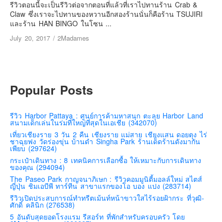
เยอรมัน
รีวิวตอนนี้จะเป็นรีวิวต่อจากตอนที่แล้วที่เราไปทานร้าน Crab &
Claw ซึ่งเราจะไปทานของหวานอีกสองร้านนั่นก็คือร้าน TSUJIRI
ฝรั่งเศส
และร้าน HAN BINGO ในโซน ...
ออสเตรีย
July 20, 2017
/
2Madames
สาธารณรัฐเช็ก
ฮังการี
เนเธอร์แลนด์
Popular Posts
เบลเยี่ยม
สวิสเซอร์แลนด์
รีวิว Harbor Pattaya : ศูนย์การค้ามหาสนุก ตะลุย Harbor Land
สนามเด็กเล่นในร่มที่ใหญ่ที่สุดในเอเชีย (342070)
โปรตุเกส
เที่ยวเชียงราย 3 วัน 2 คืน เชียงราย แม่สาย เชียงแสน ดอยตุง ไร่
ชาฉุยฟง วัดร่องขุ่น บ้านดำ Singha Park ร้านเด็ดร้านดังมากัน
สเปน
เพียบ (297624)
โครเอเชีย
กระเป๋าเดินทาง : 8 เทคนิคการเลือกซื้อ ให้เหมาะกับการเดินทาง
ของคุณ (294094)
สโลเวเนีย
The Paseo Park กาญจนาภิเษก : รีวิวคอมมูนิตี้มอลล์ใหม่ สไตส์
ญี่ปุ่น ชิมเอบีพี ทาร์ทีน สาขาแรกของโอ บอง แปง (283714)
มอนเตรเนโกร
รีวิวเปิดประสบการณ์ทำทรีตเม้นท์หน้าขาวใสไร้รอยฝ้ากระ ที่วุฒิ-
บอสเนียและเฮอร์เซโกวีน่า
ศักดิ์ คลินิก (276538)
5 อันดับสุดยอดโรงแรม รีสอร์ท ที่พักสำหรับครอบครัว โดย
ญี่ปุ่น