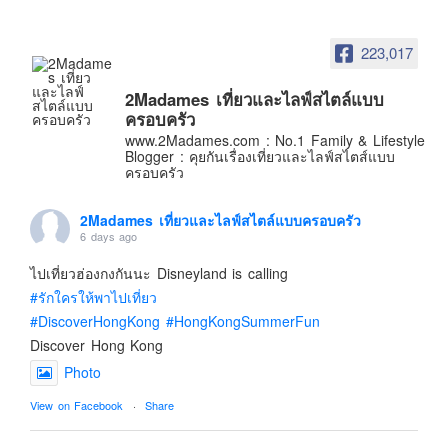
อินโดนีเซีย
เกาหลีใต้
223,017
ฮ่องกง
2Madames เที่ยวและไลฟ์สไตล์แบบ
ไต้หวัน
ครอบครัว
ฟิลิปปินส์
www.2Madames.com : No.1 Family & Lifestyle
Blogger : คุยกันเรื่องเที่ยวและไลฟ์สไตส์แบบ
ออสเตรเลีย
ครอบครัว
นิวซีแลนด์
2Madames เที่ยวและไลฟ์สไตล์แบบครอบครัว
อเมริกา
6 days ago
ร้านอร่อย
ไปเที่ยวฮ่องกงกันนะ Disneyland is calling
บทความครอบครัว
#รักใครให้พาไปเที่ยว
Beauty Review
#DiscoverHongKong
#HongKongSummerFun
Discover Hong Kong
รีวิวสายการบิน
Photo
Products & Applications
View on Facebook
·
Share
Events & PR News
About Us