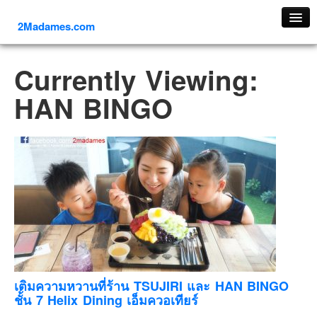
2Madames.com
เที่ยวทั่วไทย
Currently Viewing:
ภาคเหนือ
HAN BINGO
ภาคใต้
ภาคตะวันออก
ภาคกลาง
ภาคตะวันตก
ภาคอีสาน
ทริปต่างประเทศ
ยุโรป
รัสเซีย
อิตาลี
เติมความหวานที่ร้าน TSUJIRI และ HAN BINGO
ชั้น 7 Helix Dining เอ็มควอเทียร์
ตุรกี-ตุรเคีย