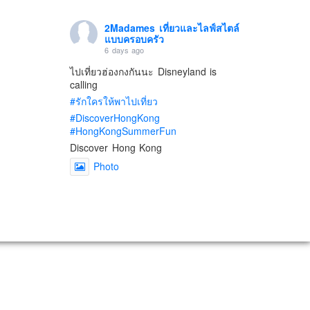
2Madames เที่ยวและไลฟ์สไตล์
แบบครอบครัว
6 days ago
ไปเที่ยวฮ่องกงกันนะ Disneyland is
calling
#รักใครให้พาไปเที่ยว
#DiscoverHongKong
#HongKongSummerFun
Discover Hong Kong
Photo
View on Facebook
·
Share
2Madames เที่ยวและไลฟ์สไตล์
แบบครอบครัว
2 weeks ago
เตรียมไว้หนวด ถอยปืนลูกซอง
#น้องเกรซ
#ลูกสาวเราเป็นสาวแล้ว
Photo