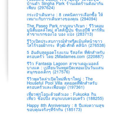
บ้านดำ Singha Park ร้านเด็ดร้านดังมากัน
เพียบ (297624)
กระเป๋าเดินทาง : 8 เทคนิคการเลือกซื้อ ให้
เหมาะกับการเดินทางของคุณ (294094)
The Paseo Park กาญจนาภิเษก : รีวิวคอม
มูนิตี้มอลล์ใหม่ สไตส์ญี่ปุ่น ชิมเอบีพี ทาร์ทีน
สาขาแรกของโอ บอง แปง (283713)
รีวิวเปิดประสบการณ์ทำทรีตเม้นท์หน้าขาว
ใสไร้รอยฝ้ากระ ที่วุฒิ-ศักดิ์ คลินิก (276538)
5 อันดับสุดยอดโรงแรม รีสอร์ท ที่พักสำหรับ
ครอบครัว โดย 2Madames.com (220887)
รีวิว Fantasia Lagoon สาขาเดอะมอลล์
บางแค : เปลี่ยนวันหยุดปิดเทอมเป็นวันแสน
สนุกของเด็กๆ (217576)
รีวิวพูลวิลล่าเปิดใหม่ที่เขาใหญ่ : The
Houseful Pool Villa สุดยอดที่พักสำหรับ
ครอบครัวและเพื่อนฝูง (197361)
เที่ยวฟุกุโอกะด้วยตัวเอง : Fukuoka กิน
เที่ยว ช้อปปิ้ง สนุกแบบครอบครัว (188255)
Happy 8th Anniversary : 8 ปีแห่งความสุข
ขอบคุณจริงๆที่รักกัน (185173)