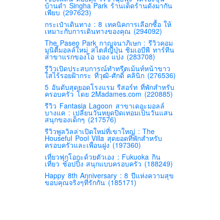
บ้านดำ Singha Park ร้านเด็ดร้านดังมากัน
เพียบ (297623)
กระเป๋าเดินทาง : 8 เทคนิคการเลือกซื้อ ให้
เหมาะกับการเดินทางของคุณ (294092)
The Paseo Park กาญจนาภิเษก : รีวิวคอม
มูนิตี้มอลล์ใหม่ สไตส์ญี่ปุ่น ชิมเอบีพี ทาร์ทีน
สาขาแรกของโอ บอง แปง (283708)
รีวิวเปิดประสบการณ์ทำทรีตเม้นท์หน้าขาว
ใสไร้รอยฝ้ากระ ที่วุฒิ-ศักดิ์ คลินิก (276536)
5 อันดับสุดยอดโรงแรม รีสอร์ท ที่พักสำหรับ
ครอบครัว โดย 2Madames.com (220885)
รีวิว Fantasia Lagoon สาขาเดอะมอลล์
บางแค : เปลี่ยนวันหยุดปิดเทอมเป็นวันแสน
สนุกของเด็กๆ (217576)
รีวิวพูลวิลล่าเปิดใหม่ที่เขาใหญ่ : The
Houseful Pool Villa สุดยอดที่พักสำหรับ
ครอบครัวและเพื่อนฝูง (197360)
เที่ยวฟุกุโอกะด้วยตัวเอง : Fukuoka กิน
เที่ยว ช้อปปิ้ง สนุกแบบครอบครัว (188249)
Happy 8th Anniversary : 8 ปีแห่งความสุข
ขอบคุณจริงๆที่รักกัน (185171)