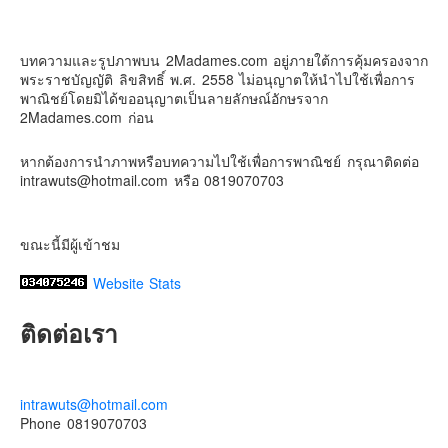
2Madames เที่ยวและไลฟ์สไตล์แบบครอบครัว
Contact & Support Us
2 weeks ago
บทความและรูปภาพบน 2Madames.com อยู่ภายใต้การคุ้มครองจาก
เตรียมไว้หนวด ถอยปืนลูกซอง
พระราชบัญญัติ ลิขสิทธิ์ พ.ศ. 2558 ไม่อนุญาตให้นำไปใช้เพื่อการ
#น้องเกรซ
#ลูกสาวเราเป็นสาวแล้ว
พาณิชย์โดยมิได้ขออนุญาตเป็นลายลักษณ์อักษรจาก
2Madames.com ก่อน
Photo
View on Facebook
·
Share
หากต้องการนำภาพหรือบทความไปใช้เพื่อการพาณิชย์ กรุณาติดต่อ
intrawuts@hotmail.com หรือ 0819070703
ขณะนี้มีผู้เข้าชม
Website Stats
ติดต่อเรา
intrawuts@hotmail.com
Phone 0819070703