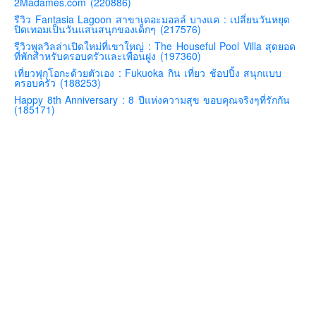
2Madames.com (220886)
คันโต-โตเกียวและรอบๆ
รีวิว Fantasia Lagoon สาขาเดอะมอลล์ บางแค : เปลี่ยนวันหยุด
ปิดเทอมเป็นวันแสนสนุกของเด็กๆ (217576)
คันไซ-โอซาก้า เกียวโต
รีวิวพูลวิลล่าเปิดใหม่ที่เขาใหญ่ : The Houseful Pool Villa สุดยอด
ที่พักสำหรับครอบครัวและเพื่อนฝูง (197360)
คิวชู – ฟุกุโอกะ ซางะ เปปปุ ยุฟุอิน นางาซากิ
เที่ยวฟุกุโอกะด้วยตัวเอง : Fukuoka กิน เที่ยว ช้อปปิ้ง สนุกแบบ
ครอบครัว (188253)
ฟูจิ
Happy 8th Anniversary : 8 ปีแห่งความสุข ขอบคุณจริงๆที่รักกัน
ฮอกไกโด
(185171)
เอเชีย
สิงคโปร์
จีน
มาเลเชีย
เวียดนาม
ฮ่องกง
มาเก๊า
มัลดีฟส์
อินเดีย