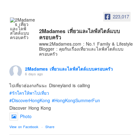
อินโดนีเซีย
เกาหลีใต้
223,017
ฮ่องกง
2Madames เที่ยวและไลฟ์สไตล์แบบ
ไต้หวัน
ครอบครัว
ฟิลิปปินส์
www.2Madames.com : No.1 Family & Lifestyle
Blogger : คุยกันเรื่องเที่ยวและไลฟ์สไตส์แบบ
ออสเตรเลีย
ครอบครัว
นิวซีแลนด์
2Madames เที่ยวและไลฟ์สไตล์แบบครอบครัว
อเมริกา
6 days ago
ร้านอร่อย
ไปเที่ยวฮ่องกงกันนะ Disneyland is calling
บทความครอบครัว
#รักใครให้พาไปเที่ยว
Beauty Review
#DiscoverHongKong
#HongKongSummerFun
Discover Hong Kong
รีวิวสายการบิน
Photo
Products & Applications
View on Facebook
·
Share
Events & PR News
About Us