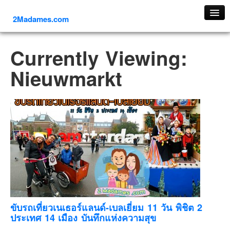
2Madames.com
เที่ยวทั่วไทย
Currently Viewing:
ภาคเหนือ
Nieuwmarkt
ภาคใต้
ภาคตะวันออก
ภาคกลาง
ภาคตะวันตก
ภาคอีสาน
ทริปต่างประเทศ
ยุโรป
รัสเซีย
อิตาลี
ขับรถเที่ยวเนเธอร์แลนด์-เบลเยี่ยม 11 วัน พิชิต 2
ประเทศ 14 เมือง บันทึกแห่งความสุข
ตุรกี-ตุรเคีย