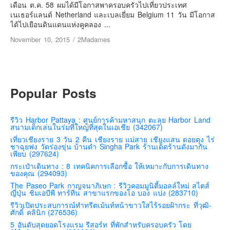
เยอรมัน
เดือน ต.ค. 58 ผมได้มีโอกาสพาครอบครัวไปเที่ยวประเทศ
เนเธอร์แลนด์ Netherland และเบลเยี่ยม Belgium 11 วัน มีโอกาส
ฝรั่งเศส
ได้ไปเยือนดินแดนแห่งคูคลอง ...
ออสเตรีย
November 10, 2015
/
2Madames
สาธารณรัฐเช็ก
ฮังการี
เนเธอร์แลนด์
Popular Posts
เบลเยี่ยม
สวิสเซอร์แลนด์
รีวิว Harbor Pattaya : ศูนย์การค้ามหาสนุก ตะลุย Harbor Land
สนามเด็กเล่นในร่มที่ใหญ่ที่สุดในเอเชีย (342067)
โปรตุเกส
เที่ยวเชียงราย 3 วัน 2 คืน เชียงราย แม่สาย เชียงแสน ดอยตุง ไร่
ชาฉุยฟง วัดร่องขุ่น บ้านดำ Singha Park ร้านเด็ดร้านดังมากัน
สเปน
เพียบ (297624)
โครเอเชีย
กระเป๋าเดินทาง : 8 เทคนิคการเลือกซื้อ ให้เหมาะกับการเดินทาง
ของคุณ (294093)
สโลเวเนีย
The Paseo Park กาญจนาภิเษก : รีวิวคอมมูนิตี้มอลล์ใหม่ สไตส์
ญี่ปุ่น ชิมเอบีพี ทาร์ทีน สาขาแรกของโอ บอง แปง (283710)
มอนเตรเนโกร
รีวิวเปิดประสบการณ์ทำทรีตเม้นท์หน้าขาวใสไร้รอยฝ้ากระ ที่วุฒิ-
บอสเนียและเฮอร์เซโกวีน่า
ศักดิ์ คลินิก (276536)
5 อันดับสุดยอดโรงแรม รีสอร์ท ที่พักสำหรับครอบครัว โดย
ญี่ปุ่น