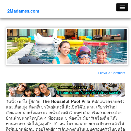
2Madames.com
เที่ยวทั่วไทย
ภาคเหนือ
ภาคใต้
ภาคตะวันออก
ภาคกลาง
ภาคตะวันตก
Leave a Comment
ภาคอีสาน
ทริปต่างประเทศ
ยุโรป
วันนี้จะพาไปรู้จักกับ
The Houseful Pool Villa
ที่พักแนวครอบครัว
รัสเซีย
และเพื่อนฝูง ที่พักที่เขาใหญ่แห่งนี้เพิ่งเปิดได้ไม่นาน เรียกว่าใหม่
เอี่ยมเลย มาพร้อมสระว่ายน้ำส่วนตัววิวเทพ ศาลาริมสระอย่างสวย
อิตาลี
บ้านพักขนาดใหญ่โต 4 ห้องนอน 3 ห้องน้ำ มีบาร์เครื่องดื่ม โต๊ะ
ทานอาหาร พักได้สูงสุดถึง 10 คน ในราคาสบายกระเป๋าหารแล้วไม่
ตุรกี-ตุรเคีย
ถึงพันบาทต่อคน ตอบโจทย์การเดินทางกันในแบบครอบครัวใหญ่หรือ