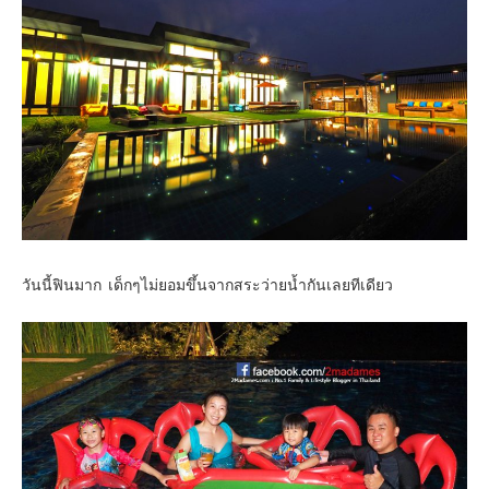
วันนี้ฟินมาก เด็กๆไม่ยอมขึ้นจากสระว่ายน้ำกันเลยทีเดียว