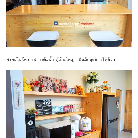
พร้อมไมโครเวฟ กาต้มน้ำ ตู้เย็นใหญ่ๆ มีหม้อหุงข้าวให้ด้วย