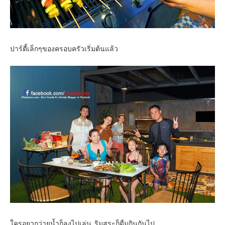
ปาร์ตี้เล็กๆของครอบครัวเริ่มต้นแล้ว
ใครอยากว่ายน้ำก็ลงไปเล่น ริมสระก็ดื่มกินกันไป