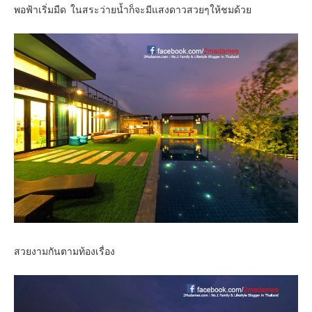
พอฟ้าเริ่มมืด ในสระว่ายน้ำก็จะมีแสงดาวสวยๆให้ชมด้วย
สวยงามกันตามท้องเรื่อง