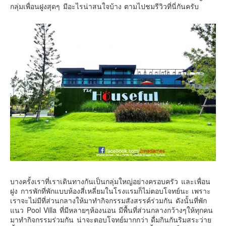
เยอรมัน
กลุ่มเพื่อนฝูงสุดๆ มีอะไรน่าสนใจบ้าง ตามไปชมรีวิวที่นี่กันครับ
ฝรั่งเศส
ออสเตรีย
สาธารณรัฐเช็ก
ฮังการี
เนเธอร์แลนด์
เบลเยี่ยม
สวิสเซอร์แลนด์
โปรตุเกส
สเปน
โครเอเชีย
สโลเวเนีย
บางครั้งเราที่เราเดินทางกันเป็นกลุ่มใหญ่อย่างครอบครัว และเพื่อน
ฝูง การพักที่พักแบบห้องสี่เหลี่ยมในโรงแรมก็ไม่ตอบโจทย์นะ เพราะ
มอนเตรเนโกร
เราจะไม่มีที่ส่วนกลางให้มาทำกิจกรรมสังสรรค์ร่วมกัน ดังนั้นที่พัก
บอสเนียและเฮอร์เซโกวีน่า
แนว Pool Villa ที่มีหลายๆห้องนอน มีพื้นที่ส่วนกลางกว้างๆให้ทุกคน
มาทำกิจกรรมร่วมกัน น่าจะตอบโจทย์มากกว่า ดื่มกินกันริมสระว่าย
ญี่ปุ่น