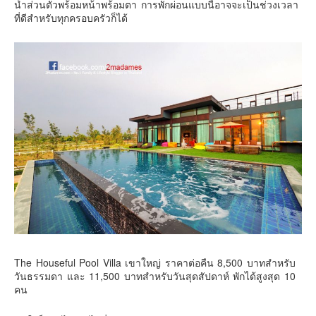
น้ำส่วนตัวพร้อมหน้าพร้อมตา การพักผ่อนแบบนี้อาจจะเป็นช่วงเวลา
คันโต-โตเกียวและรอบๆ
ที่ดีสำหรับทุกครอบครัวก็ได้
คันไซ-โอซาก้า เกียวโต
คิวชู – ฟุกุโอกะ ซางะ เปปปุ ยุฟุอิน นางาซากิ
ฟูจิ
ฮอกไกโด
เอเชีย
สิงคโปร์
จีน
มาเลเชีย
เวียดนาม
ฮ่องกง
มาเก๊า
The Houseful Pool Villa เขาใหญ่ ราคาต่อคืน 8,500 บาทสำหรับ
วันธรรมดา และ 11,500 บาทสำหรับวันสุดสัปดาห์ พักได้สูงสุด 10
มัลดีฟส์
คน
อินเดีย