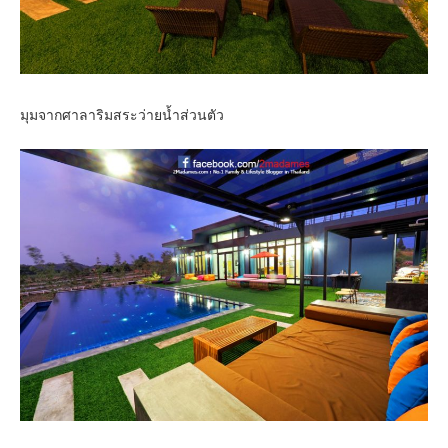
มุมจากศาลาริมสระว่ายน้ำส่วนตัว