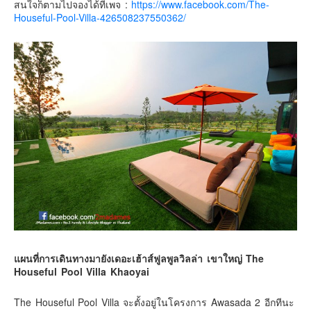
สนใจก็ตามไปจองได้ที่เพจ :
https://www.facebook.com/The-
อินโดนีเซีย
Houseful-Pool-Villa-426508237550362/
เกาหลีใต้
ฮ่องกง
ไต้หวัน
ฟิลิปปินส์
ออสเตรเลีย
นิวซีแลนด์
อเมริกา
ร้านอร่อย
บทความครอบครัว
Beauty Review
รีวิวสายการบิน
แผนที่การเดินทางมายังเดอะเฮ้าส์ฟูลพูลวิลล่า เขาใหญ่ The
Products & Applications
Houseful Pool Villa Khaoyai
Events & PR News
The Houseful Pool Villa จะตั้งอยู่ในโครงการ Awasada 2 อีกทีนะ
About Us