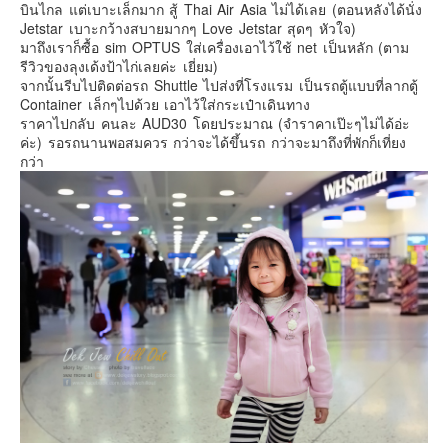
บินไกล แต่เบาะเล็กมาก สู้ Thai Air Asia ไม่ได้เลย (ตอนหลังได้นั่ง
Jetstar เบาะกว้างสบายมากๆ Love Jetstar สุดๆ หัวใจ)
มาถึงเราก็ซื้อ sim OPTUS ใส่เครื่องเอาไว้ใช้ net เป็นหลัก (ตาม
รีวิวของลุงเด้งป้าไก่เลยค่ะ เยี่ยม)
จากนั้นรีบไปติดต่อรถ Shuttle ไปส่งที่โรงแรม เป็นรถตู้แบบที่ลากตู้
Container เล็กๆไปด้วย เอาไว้ใส่กระเป๋าเดินทาง
ราคาไปกลับ คนละ AUD30 โดยประมาณ (จำราคาเป๊ะๆไม่ได้อ่ะ
ค่ะ) รอรถนานพอสมควร กว่าจะได้ขึ้นรถ กว่าจะมาถึงที่พักก็เที่ยง
กว่า