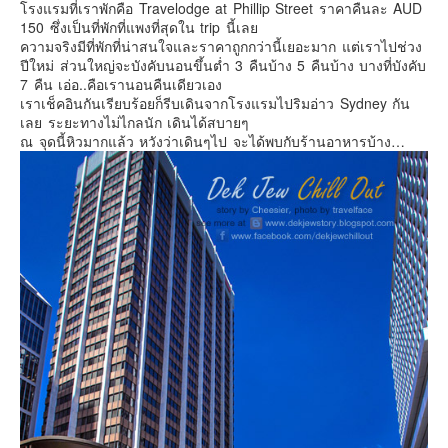
โรงแรมที่เราพักคือ Travelodge at Phillip Street ราคาคืนละ AUD
150 ซึ่งเป็นที่พักที่แพงที่สุดใน trip นี้เลย
ความจริงมีที่พักที่น่าสนใจและราคาถูกกว่านี้เยอะมาก แต่เราไปช่วง
ปีใหม่ ส่วนใหญ่จะบังคับนอนขึ้นต่ำ 3 คืนบ้าง 5 คืนบ้าง บางที่บังคับ
7 คืน เอ่อ..คือเรานอนคืนเดียวเอง
เราเช็คอินกันเรียบร้อยก็รีบเดินจากโรงแรมไปริมอ่าว Sydney กัน
เลย ระยะทางไม่ไกลนัก เดินได้สบายๆ
ณ จุดนี้หิวมากแล้ว หวังว่าเดินๆไป จะได้พบกับร้านอาหารบ้าง…