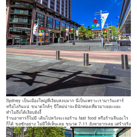
Sydney เป็นเมืองใหญ่ที่เงียบสงบมาก นี่เป็นเพราะเรามาวันเสาร์
หรือไงกันแน่ ขนาดใกล้ๆ ปีใหม่น่าจะมีนักท่องเที่ยวมาเยอะแยะ
ทำไมถึงได้เงียบยังงี้
ร้านอาหารก็ไม่มี เดินไปหวังจะเจอร้าน fast food หรือร้านจีนอะไร
ก็ได้ ขอซักอย่าง ไม่มีให้เห็นเลย ขนาด 7-11 ยังหายากเลย เศร้าจริง