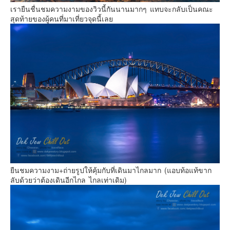
เรายืนชื่นชมความงามของวิวนี้กันนานมากๆ แทบจะกลับเป็นคณะ
สุดท้ายของผู้คนที่มาเที่ยวจุดนี้เลย
ยืนชมความงาม+ถ่ายรูปให้คุ้มกับที่เดินมาไกลมาก (แอบท้อแท้ขาก
ลับด้วยว่าต้องเดินอีกไกล ไกลเท่าเดิม)