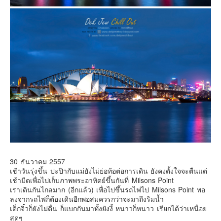
30 ธันวาคม 2557
เช้าวันรุ่งขึ้น ปะป๊ากับแม่ยังไม่ย่อท้อต่อการเดิน ยังคงตั้งใจจะตื่นแต่
เช้ามืดเพื่อไปเก็บภาพพระอาทิตย์ขึ้นกันที่ Milsons Point
เราเดินกันไกลมาก (อีกแล้ว) เพื่อไปขึ้นรถไฟไป Milsons Point พอ
ลงจากรถไฟก็ต้องเดินอีกพอสมควรกว่าจะมาถึงริมน้ำ
เด็กจิ๋วก็ยังไม่ตื่น ก็แบกกันมาทั้งยังงี้ หนาวก็หนาว เรียกได้ว่าเหนื่อย
สุดๆ