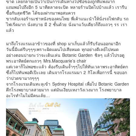
ขาด เลยกลายเป็นว่าเป็นการเดินทางไปซื้อของถูกที่แพงมาก
แถมพอไปถึงอีก 5 นาทีตลาดจะปิด หลายร้านปิดไปบ้างแล้ว เรารีบ
ซื้อกันสุดชีวิต ได้ของฝากมาพอสมควร
ขากลับเจอร้านเช่าหนังของคนไทย พี่เค้าแนะนำให้นั่งรถไฟกลับ รถ
ไฟเริ่ดมาก นั่งสบาย มี 2 ชั้นด้วย นั่งมาแว้บเดียวก็ถึงแถวๆ รร เรา
แล้ว
มาถึงโรงแรมเอาข้าวของที่ shop มาเก็บแล้วก็รีบร้อนออกมาอีก
วันนี้มีแต่รีบๆๆๆเพราะผิดแผนไปเสียหมด ทุกอย่างดีเลย์ไปหมด
อย่างตอนบ่ายกะว่าจะเดินเล่น Botanic Garden ชิลๆ แล้วไปรอดู
พระอาทิตย์ตกแถวๆ Mrs.Macquarie’s chair
แต่เวลาก็ไม่พอซะแล้ว ต้องรีบเดินจ้ำๆๆไปให้ทันเวลาพระอาทิตย์ตก
ซึ่งก็ไปทันพอดีเป๊ะเลย เดินจากโรงแรมมา 2 กิโลเพื่อการนี้ ขอบอก
ว่าปวดขามากๆๆๆ
จากโรงแรมเดินทะลุเข้า Sydney Hospital เพื่อไป Botanic Garden
ตึกโรงพยาบาลสวยมาก แต่มันเงียบเหงาวังเวงมาก โรงพยาบาล
อะไรทำไมไม่มีคนเล้ย…