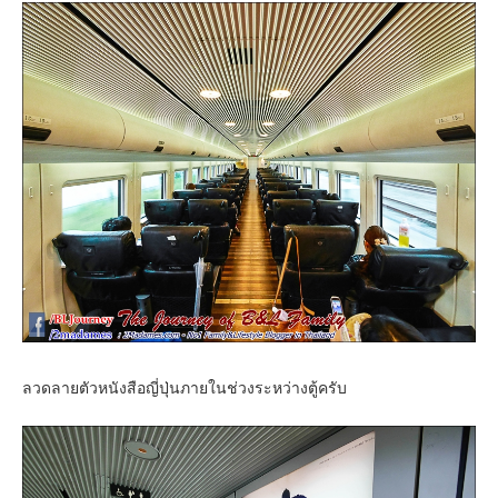
ลวดลายตัวหนังสือญี่ปุ่นภายในช่วงระหว่างตู้ครับ