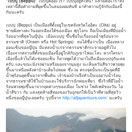
“เบปปุ (Beppu)”
เบปปุคืออะไร? เบปปุอยู่ที่ไหน? แล้วมีดีอะไร?สิ่ง
อินโดนีเซีย
เหล่านี้คือคำถามที่ผุดขึ้นในสมองผมทันที มาทำความรู้จักกับเมืองนี้
กันนะครับ
เกาหลีใต้
ฮ่องกง
เบปปุ (Beppu) เป็นเมืองที่ตั้งอยู่ในเขตจังหวัดโออิตะ (Oita) อยู่
ชายฝั่งทางตะวันออกเฉียงใต้ของเมือง ฟุกุโอกะ ถือเป็นเมืองที่มีบ่อน้ำ
ไต้หวัน
ร้อนมากที่สุดในญี่ปุ่น เมืองเบปปุ ขึ้นชื่อในเรื่องบ่อน้ำพุร้อนจาก
ฟิลิปปินส์
ธรรมชาติ (Onsen หรือ Hot Springs) จนได้ชื่อว่าเป็น เมืองหลวง
ออนเซ็นของญี่ปุ่น มีแหล่งน้ำแร่จากธรรมชาติกระจายอยู่ทั่วไป
ออสเตรเลีย
เนื่องจากสถานที่ตั้งของเมืองนี้อยู่ใกล้กับภูเขาไฟอะโสะ หากใครมา
นิวซีแลนด์
เมืองนี้แล้วไม่ได้แช่ออนเซ็น ก็อาจพูดได้ว่ามาไม่ถึงเมืองเบปปุกันเลย
ครับ และขณะนั่งรถผ่านหรือมองจากมุมสูง จะเห็นควันสีขาวพวยพุ่ง
อเมริกา
ขึ้นมาเหนือหลังคาบ้านเต็มไปหมด ซึ่ง ณ ตรงจุดนั้นจะเป็นจุดที่มี
น้ำพุร้อนผุดขึ้นมาจากพื้นดิน เจ้าของบ้านจึงทำเป็นบ่ออาบน้ำร้อน
ร้านอร่อย
จากธรรมชาติใช้ในบ้านและใช้บริการนักท่องเที่ยว ซึ่งวิวที่มีไอน้ำ
บทความครอบครัว
ร้อนพวยพุ่งขึ้นมาจากจุดต่างๆของเมือง ในช่วง โพล้เพล้ของวัน ไอ
น้ำสีขาว กับ แสงสุดท้ายสีทองของวันถูกยกให้เป็นวิวที่สวยที่สุดวิว
Beauty Review
หนึ่งของญี่ปุ่นเลยครับ รูปนี้จาก
http://alljapantours.com/
นะครับ
รีวิวสายการบิน
Products & Applications
Events & PR News
About Us