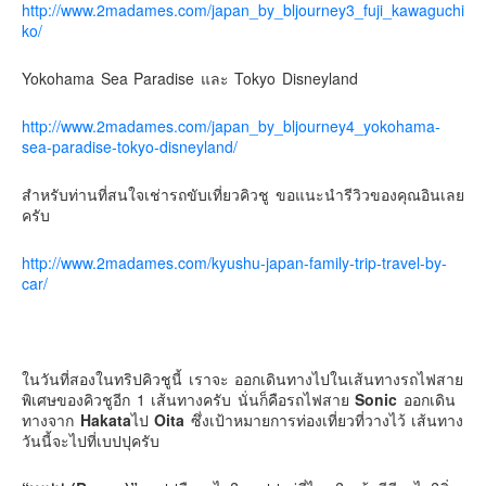
http://www.2madames.com/japan_by_bljourney3_fuji_kawaguchi
คันโต-โตเกียวและรอบๆ
ko/
คันไซ-โอซาก้า เกียวโต
Yokohama Sea Paradise และ Tokyo Disneyland
คิวชู – ฟุกุโอกะ ซางะ เปปปุ ยุฟุอิน นางาซากิ
http://www.2madames.com/japan_by_bljourney4_yokohama-
ฟูจิ
sea-paradise-tokyo-disneyland/
ฮอกไกโด
สำหรับท่านที่สนใจเช่ารถขับเที่ยวคิวชู ขอแนะนำรีวิวของคุณอินเลย
เอเชีย
ครับ
สิงคโปร์
จีน
http://www.2madames.com/kyushu-japan-family-trip-travel-by-
car/
มาเลเชีย
เวียดนาม
ฮ่องกง
ในวันที่สองในทริปคิวชูนี้ เราจะ ออกเดินทางไปในเส้นทางรถไฟสาย
มาเก๊า
พิเศษของคิวชูอีก 1 เส้นทางครับ นั่นก็คือรถไฟสาย
Sonic
ออกเดิน
ทางจาก
Hakata
ไป
Oita
ซึ่งเป้าหมายการท่องเที่ยวที่วางไว้ เส้นทาง
มัลดีฟส์
วันนี้จะไปที่เบปปุครับ
อินเดีย