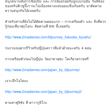
สนุกสนานทั้งการช๊อปปิ้ง และ การอิ่มอร่อยกับปูแบบไม่อั้น วันที่สอง
เยอรมัน
ของทริปคิวชูนี้เราจะไปเมืองหลวงแห่งออนเซ็นกันครับ มาติดตาม
ฝรั่งเศส
ความสนุกกันได้เลยครับ
ออสเตรีย
สำหรับท่านที่ยังไม่ได้ติดตามตอนแรก – การเตรียมตัว และ สิ่งที่ควร
สาธารณรัฐเช็ก
รู้ก่อนเที่ยวฟุกุโอกะ ติดตามที่ link นี้เลยครับ
ฮังการี
http://www.2madames.com/bljourney_fukuoka_kyushu/
เนเธอร์แลนด์
รบกวนขอฝากรีวิวทริปญี่ปุ่นคราวที่แล้วด้วยนะครับ 4 ตอน
เบลเยี่ยม
สวิสเซอร์แลนด์
การเตรียมตัวก่อนไปญี่ปุ่น วัดอาซาคุซะ โตเกียวสกายทรี
โปรตุเกส
http://www.2madames.com/japan_by_bljourney/
สเปน
โครเอเชีย
เจาะลึกโอไดบะ
สโลเวเนีย
http://www.2madames.com/japan_by_bljourney2/
มอนเตรเนโกร
บอสเนียและเฮอร์เซโกวีน่า
ตามหาฟูจิซัง ที่ คาวากูจิโกะ
ญี่ปุ่น