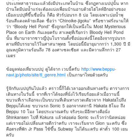
ประเภทสาธารณะแล้วยังมีประเภทในบ้าน ซึ่งกฎทางเบปปุนั้น หาก
บ้านใดมีบ่อน้ำแร่จะต้องแบ่งเพื่อนบ้านอาบด้วยไฮไลท์อีกอย่างของ
เมืองเบปปุที่ขึ้นชื่อนั้น ก็คือ ทัวร์บ่อนรก 8 บ่อ โดยเฉพาะบ่อน้ำพุ
ร้อนสีแดงคล้ายเลือด ชื่อว่า “Chinoike-jigoku” หรือชาวฝรั่งนามให้
ว่า “Bloody Hell Pond” ซึ่งถูกยกให้เป็นหนึ่งใน Most Mysterious
Place on Earth กันเลยครับ สาเหตุที่เรียกว่า Bloody Hell Pond
นั้น ที่มามาจากชาวญี่ปุ่นโบราณตั้งชื่อบ่อแห่งนี้โดยอิงจากรูปนรก
ตามที่มีบรรยายไว้ในศาสนาพุทธ โดยบ่อนี้มีอายุมากกว่า 1,300 ปี มี
อุณหภูมิความร้อนถึง 78 องศาเซลเซียส และมีความลึกกว่า 27
เมตร
ข้อมูลท่องเที่ยวเบปปุ ดูได้จาก เวบนี้ครับ
http://www.beppu-
navi.jp/photo/site/tl_genre.html
เป็นภาษาไทยด้วยครับ
รู้จักกับเบปปุกันไปแล้ว คราวนี้ก็ได้เวลาออกเดินทางครับ ตารางการ
เดินทางในวันนี้ จากที่เราได้จองที่นั่งไว้เรียบร้อยแล้วเมื่อวานนี้
ขบวนที่เราเลือกจะเป็นขบวนที่เดินทางรวดเดียวจาก Hakataไปถึง
Beppuได้เลย ขบวนรถ Sonic 5 ออกจากสถานี Hakata 8โมง ถึง
Beppu 10 โมง โดยประมาณครับ จริงๆจะมีอีกทางคือนั่ง
Shinkansen ไปที่ Kokura แล้วค่อยต่อ Sonic จะเร็วกว่านิดหน่อย
แต่เราขอไม่เปลี่ยนสายดีกว่าครับ เราจะเริ่มจาก Gion นะครับ ซึ่ง
คือตรงที่พัก Jr Pass ใช้ขึ้น Subway ไม่ได้นะครับ ค่าตั๋ว 100 เยน
ครับ