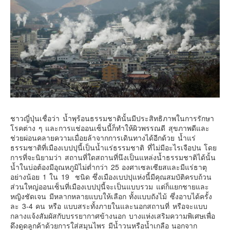
Contact & Support Us
ชาวญี่ปุ่นเชื่อว่า น้ำพุร้อนธรรมชาตินั้นมีประสิทธิภาพในการรักษา
โรคต่าง ๆ และการแช่ออนเซ็นนี้ก็ทำให้ผิวพรรณดี สุขภาพดีและ
ช่วยผ่อนคลายความเมื่อยล้าจากการเดินทางได้อีกด้วย น้ำแร่
ธรรมชาติที่เมืองเบปปุนี้เป็นน้ำแร่ธรรมชาติ ที่ไม่มีอะไรเจือปน โดย
การที่จะนิยามว่า สถานที่ใดสถานที่นึงเป็นแหล่งน้ำธรรมชาติได้นั้น
น้ำในบ่อต้องมีอุณหภูมิไม่ต่ำกว่า 25 องศาเซลเซียสและมีแร่ธาตุ
อย่างน้อย 1 ใน 19 ชนิด ซึ่งเมืองเบปปุแห่งนี้มีคุณสมบัติครบถ้วน
ส่วนใหญ่ออนเซ็นที่เมืองเบปปุนี้จะเป็นแบบรวม แต่ก็แยกชายและ
หญิงชัดเจน มีหลากหลายแบบให้เลือก ทั้งแบบถังไม้ ซึ่งอาบได้ครั้ง
ละ 3-4 คน หรือ แบบสระทั้งภายในและนอกสถานที่ หรือจะแบบ
กลางแจ้งสัมผัสกับบรรยากาศข้างนอก บางแห่งเสริมความพิเศษเพื่อ
ดึงดูดลูกค้าด้วยการใส่สมุนไพร มีน้ำวนหรือน้ำเกลือ นอกจาก