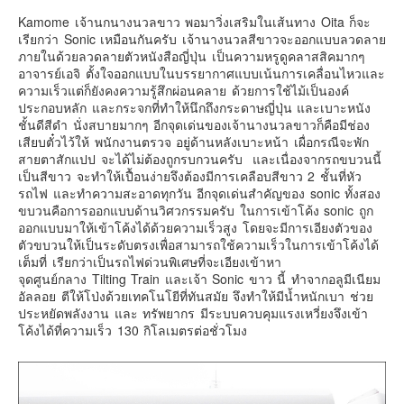
Kamome เจ้านกนางนวลขาว พอมาวิ่งเสริมในเส้นทาง Oita ก็จะ
เรียกว่า Sonic เหมือนกันครับ เจ้านางนวลสีขาวจะออกแบบลวดลาย
ภายในด้วยลวดลายตัวหนังสือญี่ปุ่น เป็นความหรูดูคลาสสิคมากๆ
อาจารย์เอจิ ตั้งใจออกแบบในบรรยากาศแบบเน้นการเคลื่อนไหวและ
ความเร็วแต่ก็ยังคงความรู้สึกผ่อนคลาย ด้วยการใช้ไม้เป็นองค์
ประกอบหลัก และกระจกที่ทำให้นึกถึงกระดาษญี่ปุ่น และเบาะหนัง
ชั้นดีสีดำ นั่งสบายมากๆ อีกจุดเด่นของเจ้านางนวลขาวก็คือมีช่อง
เสียบตั๋วไว้ให้ พนักงานตรวจ อยู่ด้านหลังเบาะหน้า เผื่อกรณีจะพัก
สายตาสักแปป จะได้ไม่ต้องถูกรบกวนครับ และเนื่องจากรถขบวนนี้
เป็นสีขาว จะทำให้เปื้อนง่ายจึงต้องมีการเคลือบสีขาว 2 ชั้นที่หัว
รถไฟ และทำความสะอาดทุกวัน อีกจุดเด่นสำคัญของ sonic ทั้งสอง
ขบวนคือการออกแบบด้านวิศวกรรมครับ ในการเข้าโค้ง sonic ถูก
ออกแบบมาให้เข้าโค้งได้ด้วยความเร็วสูง โดยจะมีการเอียงตัวของ
ตัวขบวนให้เป็นระดับตรงเพื่อสามารถใช้ความเร็วในการเข้าโค้งได้
เต็มที่ เรียกว่าเป็นรถไฟด่วนพิเศษที่จะเอียงเข้าหา
จุดศูนย์กลาง Tilting Train และเจ้า Sonic ขาว นี้ ทำจากอลูมีเนียม
อัลลอย ตีให้โป่งด้วยเทคโนโยีที่ทันสมัย จึงทำให้มีน้ำหนักเบา ช่วย
ประหยัดพลังงาน และ ทรัพยากร มีระบบควบคุมแรงเหวี่ยงจึงเข้า
โค้งได้ที่ความเร็ว 130 กิโลเมตรต่อชั่วโมง