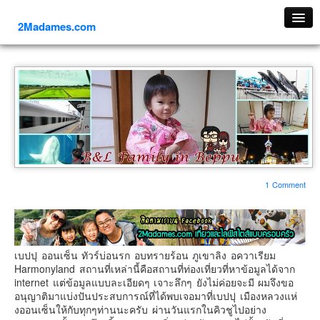
2Madames.com
เที่ยวทั่วไทย
ภาคเหนือ
ภาคใต้
ภาคตะวันออก
ภาคกลาง
ภาคตะวันตก
1 Comment
ภาคอีสาน
ทริปต่างประเทศ
ยุโรป
เบปปุ ออนเซ็น ทัวร์บ่อนรก อบทรายร้อน ภูเขาลิง อควาเรียม
รัสเซีย
Harmonyland สถานที่เหล่านี้คือสถานที่ท่องเที่ยวที่หาข้อมูลได้จาก
อิตาลี
internet แต่ข้อมูลแบบละเอียดๆ เจาะลึกๆ ยังไม่ค่อยจะมี ผมจึงขอ
อนุญาติมาแบ่งปันประสบการณ์ที่ได้พบเจอมาที่เบปปุ เมืองหลวงแห่
ตุรกี-ตุรเคีย
งออนเซ็นให้กับทุกๆท่านนะครับ
ผ่านวันแรกในคิวชูไปอย่าง