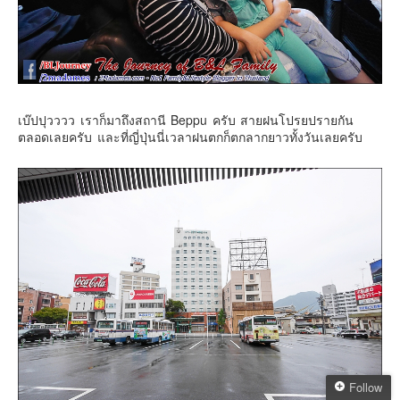
เบ๊ปปุวววว เราก็มาถึงสถานี Beppu ครับ สายฝนโปรยปรายกัน
ตลอดเลยครับ และที่ญี่ปุ่นนี่เวลาฝนตกก็ตกลากยาวทั้งวันเลยครับ
Follow