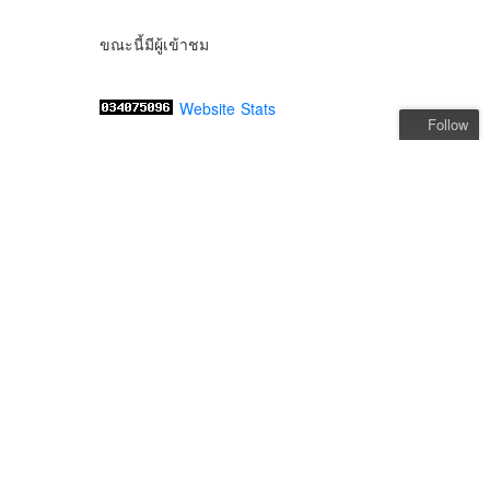
ขณะนี้มีผู้เข้าชม
Website Stats
Follow
Follow 2Madames.com เที่ยว
แบบครอบครัว ไลฟ์สไตส์แบบ
ครอบครัว
Get every new post delivered
to your Inbox
Join other followers: