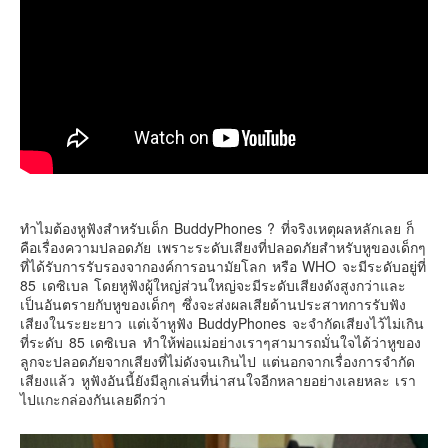
เยอรมัน
ฝรั่งเศส
ออสเตรีย
สาธารณรัฐเช็ก
ฮังการี
เนเธอร์แลนด์
เบลเยี่ยม
สวิสเซอร์แลนด์
ทำไมต้องหูฟังสำหรับเด็ก BuddyPhones ? ที่จริงเหตุผลหลักเลย ก็
คือเรื่องความปลอดภัย เพราะระดับเสียงที่ปลอดภัยสำหรับหูของเด็กๆ
โปรตุเกส
ที่ได้รับการรับรองจากองค์การอนามัยโลก หรือ WHO จะมีระดับอยู่ที่
85 เดซิเบล โดยหูฟังผู้ใหญ่ส่วนใหญ่จะมีระดับเสียงดังสูงกว่าและ
สเปน
เป็นอันตรายกับหูของเด็กๆ ซึ่งจะส่งผลเสียด้านประสาทการรับฟัง
โครเอเชีย
เสียงในระยะยาว แต่เจ้าหูฟัง BuddyPhones จะจำกัดเสียงไว้ไม่เกิน
ที่ระดับ 85 เดซิเบล ทำให้พ่อแม่อย่างเราๆสามารถมั่นใจได้ว่าหูของ
สโลเวเนีย
ลูกจะปลอดภัยจากเสียงที่ไม่ดังจนเกินไป แต่นอกจากเรื่องการจำกัด
มอนเตรเนโกร
เสียงแล้ว หูฟังอันนี้ยังมีลูกเล่นที่น่าสนใจอีกหลายอย่างเลยหละ เรา
ไปแกะกล่องกันเลยดีกว่า
บอสเนียและเฮอร์เซโกวีน่า
ญี่ปุ่น