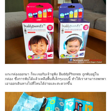
คันโต-โตเกียวและรอบๆ
คันไซ-โอซาก้า เกียวโต
คิวชู – ฟุกุโอกะ ซางะ เปปปุ ยุฟุอิน นางาซากิ
ฟูจิ
ฮอกไกโด
เอเชีย
สิงคโปร์
จีน
มาเลเชีย
แกะกล่องออกมา ก็จะเจอกับเจ้าหูฟัง BuddyPhones ถูกพับอยู่ใน
เวียดนาม
กล่อง ซึ่งการพับได้แล้วเหลือพื้นที่เล็กๆแบบนี้ ทำให้เราสามารถพกพา
ฮ่องกง
เอาออกเดินทางไปที่ไหนได้ง่ายและสะดวกขึ้น
มาเก๊า
มัลดีฟส์
อินเดีย