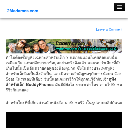
2Madames.com
เที่ยวทั่วไทย
Leave a Comment
ภาคเหนือ
ภาคใต้
ภาคตะวันออก
ทำไมต้องซื้อหูฟังเฉพาะสำหรับเด็ก ? แต่ก่อนแอนก็เคยคิดแบบนั้น
ภาคกลาง
เหมือนกัน แต่พอศึกษาหาข้อมูลอย่างจริงจังแล้ว แอนพบว่าเสียงที่ดัง
ภาคตะวันตก
เกินไปนั้นเป็นอันตรายต่อหูของน้องๆมาก ซึ่งในต่างประเทศหูฟัง
สำหรับเด็กถือเป็นสิ่งจำเป็น และมีความสำคัญพอๆกับการนั่งบน Car
ภาคอีสาน
Seat ในรถเลยทีเดียว วันนี้แอนจะมารีวิวให้ทุกคนรู้จักกับเจ้า
หูฟัง
สำหรับเด็ก BuddyPhones
มันมีดียังไง ราคาเท่าไหร่ ตามไปรับชม
ทริปต่างประเทศ
รีวิวกันเลยค่ะ
ยุโรป
สำหรับใครที่ขี้เกียจอ่านตัวหนังสือ มารับชมรีวิวในรูปแบบคลิปกันนะ
รัสเซีย
อิตาลี
ตุรกี-ตุรเคีย