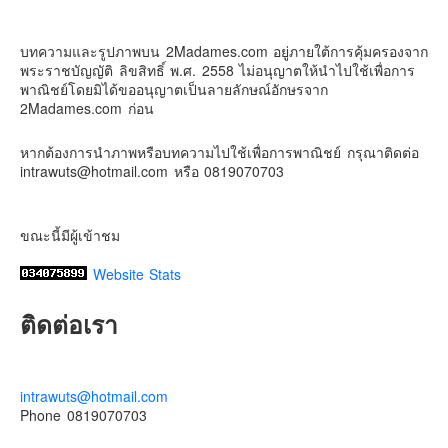
5 days ago
ดิสนี่ย์แลนด์ไม่ปิดไม่กลับ
บทความและรูปภาพบน 2Madames.com อยู่ภายใต้การคุ้มครองจาก
พระราชบัญญัติ ลิขสิทธิ์ พ.ศ. 2558 ไม่อนุญาตให้นำไปใช้เพื่อการ
ปล. ขอบคุณเสื้อทีมน่ารักๆจาก
BabyLovett
พาณิชย์โดยมิได้ขออนุญาตเป็นลายลักษณ์อักษรจาก
เสื้อผ้าเด็ก
2Madames.com ก่อน
#รักใครให้พาไปดิสนีย์แลนด์
หากต้องการนำภาพหรือบทความไปใช้เพื่อการพาณิชย์ กรุณาติดต่อ
#hongkongdisneyland
#discoverhongkong
intrawuts@hotmail.com หรือ 0819070703
#hongkongsummerfu
Discover Hong Kong
ขณะนี้มีผู้เข้าชม
Photo
Website Stats
View on Facebook
·
Share
ติดต่อเรา
intrawuts@hotmail.com
Phone 0819070703