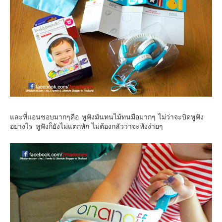
อินโดนีเซีย
เกาหลีใต้
ฮ่องกง
ไต้หวัน
ฟิลิปปินส์
ออสเตรเลีย
นิวซีแลนด์
อเมริกา
และที่แอนชอบมากๆคือ หูฟังมันทนไม้ทนมือมากๆ ไม่ว่าจะบิดหูฟัง
อย่างไร หูฟังก็ยังไม่แตกหัก ไม่ต้องกลัวว่าจะพังง่ายๆ
ร้านอร่อย
บทความครอบครัว
Beauty Review
รีวิวสายการบิน
Products & Applications
Events & PR News
About Us