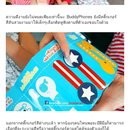
ความดีงามยังไม่หมดเพียงเท่านี้นะ BuddyPhones ยังมีสติ้กเกอร์
สีสันสวยงามมาให้เด็กๆเลือกติดหูฟังตามที่ตัวเองชอบใจด้วย
นอกจากสติ๊กเกอร์สีต่างๆแล้ว หากน้องๆคนไหนพอจะมีฝีมือก็สามารถ
เลือกที่จะระบายสีหรือวาดสติ๊กเกอร์ตามสไตล์ของตัวเองก็ได้