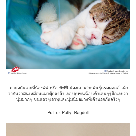
มาต่อกันเลยที่น้องพัฟ หรือ พัฟฟี่ น้องแมวสายพันธุ์แรคดอลล์ เค้า
ว่ากันว่ามันเหมือนแมวตุ๊กตาผ้า ลองลูบขนน้องเค้าเล่นๆรู้สึกเลยว่า
นุ่มมากๆ ขนแถวๆเอวฟูและนุ่มนิ่มอย่างที่เค้าบอกกันจริงๆ
Puff or Puffy: Ragdoll