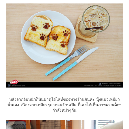
หลังจากอิ่มหนำก็หันมาดูไฮไลท์ของทางร้านกันค่ะ นุ้งแมวเหมียว
นั่นเอง เนื่องจากเหมียวๆมาตอนร้านเปิด ก็เลยได้เห็นภาพพวกเด็กๆ
กำลังหม่ำๆกัน