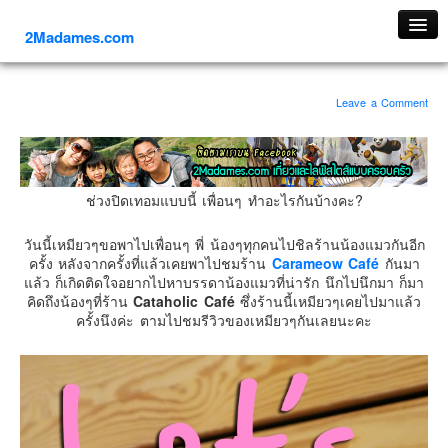
2Madames.com
เที่ยวทั่วไทย
Leave a Comment
ภาคเหนือ
ภาคใต้
ภาคตะวันออก
ช่วงปิดเทอมแบบนี้ เพื่อนๆ ทำอะไรกันบ้างคะ?
ภาคกลาง
ภาคตะวันตก
วันนี้เหมียวๆขอพาไปเพื่อนๆ พี่ น้องๆทุกคนไปชิลร้านน้องแมวกันอีก
ครั้ง หลังจากครั้งที่แล้วเคยพาไปชมร้าน
Carameow Café
กันมา
ภาคอีสาน
แล้ว ก็เกิดติดใจอยากไปหาบรรดาน้องแมวที่น่ารัก นึกไปนึกมา ก็มา
ทริปต่างประเทศ
คิดถึงน้องๆที่ร้าน
Cataholic Café
ซึ่งร้านนี้เหมียวๆเคยไปมาแล้ว
ครั้งนึงค่ะ ตามไปชมรีวิวของเหมียวๆกันเลยนะคะ
ยุโรป
รัสเซีย
อิตาลี
ตุรกี-ตุรเคีย