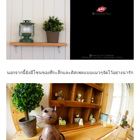
นอกจากนี้ยังมีโซนของที่ระลึกและดิสเพลแบบแมวๆจัดไว้อย่างน่ารัก