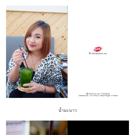
น้ำมะนาว