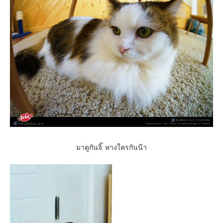
มาดูกันจิ๊ หางใครกันน๊า