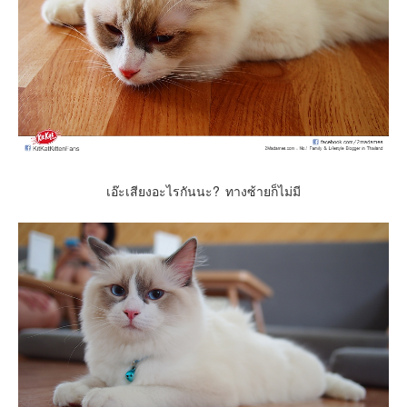
เอ๊ะเสียงอะไรกันนะ? ทางซ้ายก็ไม่มี