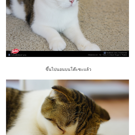
ขึ้นไปนอนบนโต๊ะซะแล้ว