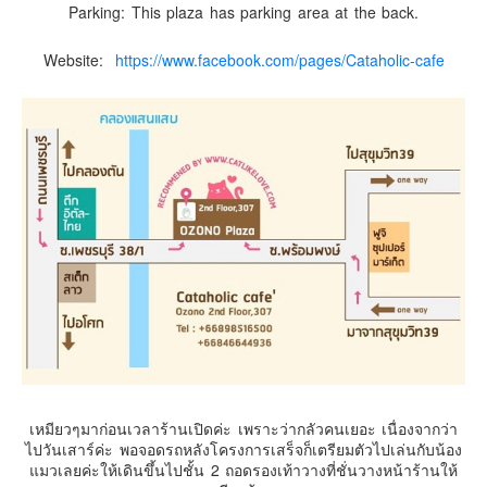
อินโดนีเซีย
Parking: This plaza has parking area at the back.
เกาหลีใต้
Website:
https://www.facebook.com/pages/Cataholic-cafe
ฮ่องกง
ไต้หวัน
ฟิลิปปินส์
ออสเตรเลีย
นิวซีแลนด์
อเมริกา
ร้านอร่อย
บทความครอบครัว
Beauty Review
รีวิวสายการบิน
Products & Applications
เหมียวๆมาก่อนเวลาร้านเปิดค่ะ เพราะว่ากลัวคนเยอะ เนื่องจากว่า
ไปวันเสาร์ค่ะ พอจอดรถหลังโครงการเสร็จก็เตรียมตัวไปเล่นกับน้อง
Events & PR News
แมวเลยค่ะให้เดินขึ้นไปชั้น 2 ถอดรองเท้าวางที่ชั่นวางหน้าร้านให้
About Us