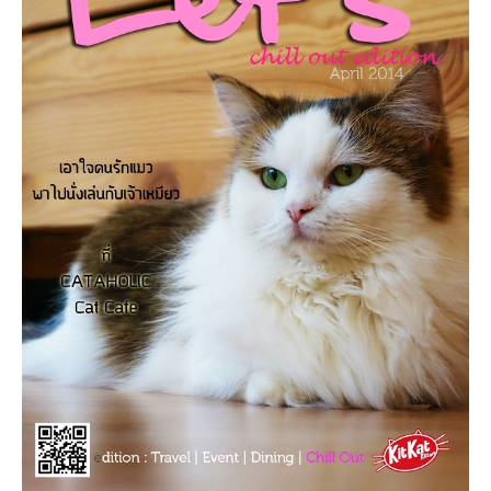
เยอรมัน
ฝรั่งเศส
ออสเตรีย
สาธารณรัฐเช็ก
ฮังการี
เนเธอร์แลนด์
เบลเยี่ยม
สวิสเซอร์แลนด์
โปรตุเกส
สเปน
โครเอเชีย
สโลเวเนีย
มอนเตรเนโกร
บอสเนียและเฮอร์เซโกวีน่า
ญี่ปุ่น