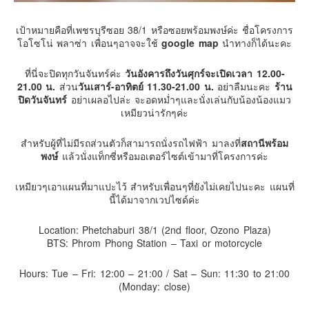
คันโต-โตเกียวและรอบๆ
เป้าหมายคือที่เพชรบุรีซอย 38/1 หรือซอยพร้อมพงษ์ค่ะ ชื่อโครงการ
คันไซ-โอซาก้า เกียวโต
โอโซโน่ พลาซ่า เพื่อนๆอาจจะใช้
google map
นำทางก็ได้นะคะ
คิวชู – ฟุกุโอกะ ซางะ เปปปุ ยุฟุอิน นางาซากิ
ที่นี่จะปิดทุกวันจันทร์ค่ะ
วันอังคารถึงวันศุกร์จะเปิดเวลา 12.00-
ฟูจิ
21.00 น.
ส่วน
วันเสาร์-อาทิตย์ 11.30-21.00 น.
อย่าลืมนะคะ
ร้าน
ปิดวันจันทร์
อย่าเผลอไปล่ะ จะอดหม่ำๆและนั่งเล่นกับน้องน้องแมว
ฮอกไกโด
เหมียวน่ารักๆค่ะ
เอเชีย
สำหรับผู้ที่ไม่มีรถส่วนตัวก็สามารถนั่งรถไฟฟ้า มาลงที่
สถานีพร้อม
สิงคโปร์
พงษ์
แล้วนั่งแท็กซี่หรือมอเตอร์ไซต์เข้ามาที่โครงการค่ะ
จีน
เหมียวๆเอาแผนที่มาแปะไว้ สำหรับเพื่อนๆที่ยังไม่เคยไปนะคะ แผนที่
มาเลเชีย
นี้ได้มาจากเวปไซด์ค่ะ
เวียดนาม
Location: Phetchaburi 38/1 (2nd floor, Ozono Plaza)
ฮ่องกง
BTS: Phrom Phong Station – Taxi or motorcycle
มาเก๊า
มัลดีฟส์
Hours: Tue – Fri: 12:00 – 21:00 / Sat – Sun: 11:30 to 21:00
(Monday: close)
อินเดีย