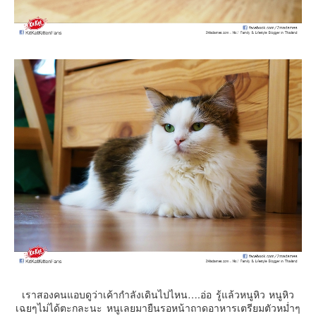
เราสองคนแอบดูว่าเค้ากำลังเดินไปไหน….อ่อ รู้แล้วหนูหิว หนูหิว
เฉยๆไม่ได้ตะกละนะ หนูเลยมายืนรอหน้าถาดอาหารเตรียมตัวหม่ำๆ