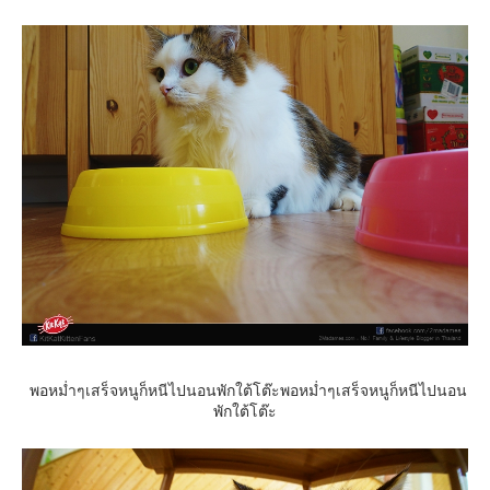
พอหม่ำๆเสร็จหนูก็หนีไปนอนพักใต้โต๊ะพอหม่ำๆเสร็จหนูก็หนีไปนอน
พักใต้โต๊ะ