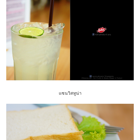
แซนวิสทูน่า