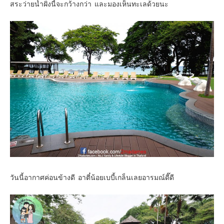
สระว่ายน้ำฝั่งนี้จะกว้างกว่า และมองเห็นทะเลด้วยนะ
วันนี้อากาศค่อนข้างดี อาตี๋น้อยเบบี้เกล็นเลยอารมณ์ดี๊ดี