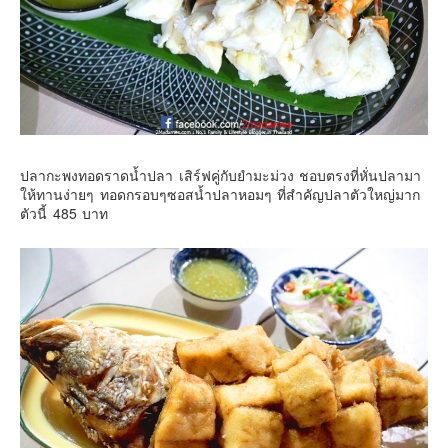
ปลากะพงทอดราดน้ำปลา เสิร์ฟคู่กับยำมะม่วง ชอบตรงที่หั่นปลามา
ให้ทานง่ายๆ ทอดกรอบๆซอสน้ำปลาหอมๆ ที่สำคัญปลาตัวใหญ่มาก
ตัวนี้ 485 บาท