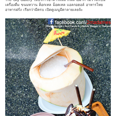
เครื่องดื่ม ขนมหวาน ค็อกเทล ม็อคเทล แอลกอฮอล์ อาหารไทย
อาหารฝรั่ง เรียกว่ามีครบ เปิดดูเมนูมีตาลายเลยจ้ะ