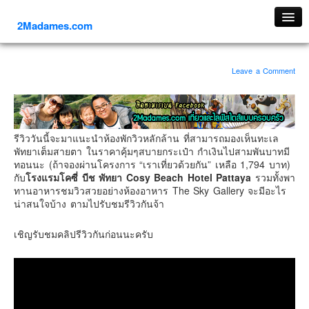
2Madames.com
เที่ยวทั่วไทย
Leave a Comment
ภาคเหนือ
ภาคใต้
ภาคตะวันออก
รีวิววันนี้จะมาแนะนำห้องพักวิวหลักล้าน ที่สามารถมองเห็นทะเล
ภาคกลาง
พัทยาเต็มสายตา ในราคาคุ้มๆสบายกระเป๋า กำเงินไปสามพันบาทมี
ภาคตะวันตก
ทอนนะ (ถ้าจองผ่านโครงการ “เราเที่ยวด้วยกัน” เหลือ 1,794 บาท)
กับ
โรงแรมโคซี่ บีช พัทยา Cosy Beach Hotel Pattaya
รวมทั้งพา
ภาคอีสาน
ทานอาหารชมวิวสวยอย่างห้องอาหาร The Sky Gallery จะมีอะไร
น่าสนใจบ้าง ตามไปรับชมรีวิวกันจ้า
ทริปต่างประเทศ
ยุโรป
เชิญรับชมคลิปรีวิวกันก่อนนะครับ
รัสเซีย
อิตาลี
ตุรกี-ตุรเคีย