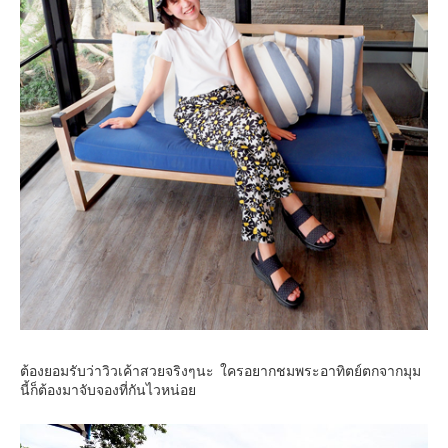
ต้องยอมรับว่าวิวเค้าสวยจริงๆนะ ใครอยากชมพระอาทิตย์ตกจากมุม
นี้ก็ต้องมาจับจองที่กันไวหน่อย