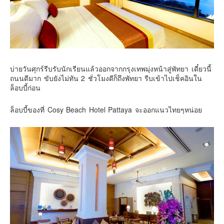
คันโต-โตเกียวและรอบๆ
คันไซ-โอซาก้า เกียวโต
คิวชู – ฟุกุโอกะ ซางะ เปปปุ ยุฟุอิน นางาซากิ
ฟูจิ
บ่ายวันศุกร์รีบรับนักเรียนแล้วออกจากกรุงเทพมุ่งหน้าสู่พัทยา เดี๋ยวนี้
ฮอกไกโด
ถนนดีมาก ขับยังไม่ทัน 2 ชั่วโมงดีก็ถึงพัทยา รีบเข้าไปเช็คอินใน
ล็อบบี้ก่อน
เอเชีย
สิงคโปร์
ล็อบบี้ของที่ Cosy Beach Hotel Pattaya จะออกแนวไทยๆหน่อย
จีน
มาเลเชีย
เวียดนาม
ฮ่องกง
มาเก๊า
มัลดีฟส์
อินเดีย