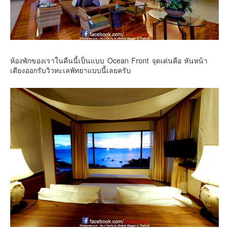
อินโดนีเซีย
เกาหลีใต้
ฮ่องกง
ไต้หวัน
ห้องพักของเราในคืนนี้เป็นแบบ Ocean Front จุดเด่นคือ หันหน้า
ฟิลิปปินส์
เตียงออกรับวิวทะเลพัทยาแบบนี้เลยครับ
ออสเตรเลีย
นิวซีแลนด์
อเมริกา
ร้านอร่อย
บทความครอบครัว
Beauty Review
รีวิวสายการบิน
Products & Applications
Events & PR News
About Us