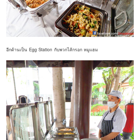
อีกด้านเป็น Egg Station กับพวกไส้กรอก หมูแฮม