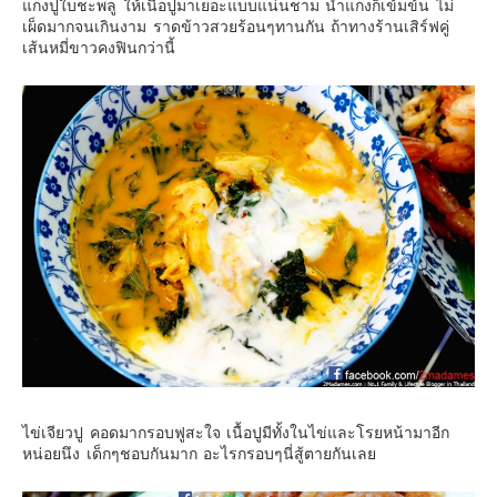
แกงปูใบชะพลู ให้เนื้อปูมาเยอะแบบแน่นชาม น้ำแกงก็เข้มข้น ไม่
เผ็ดมากจนเกินงาม ราดข้าวสวยร้อนๆทานกัน ถ้าทางร้านเสิร์ฟคู่
เส้นหมี่ขาวคงฟินกว่านี้
ไข่เจียวปู คอดมากรอบฟูสะใจ เนื้อปูมีทั้งในไข่และโรยหน้ามาอีก
หน่อยนึง เด็กๆชอบกันมาก อะไรกรอบๆนี่สู้ตายกันเลย