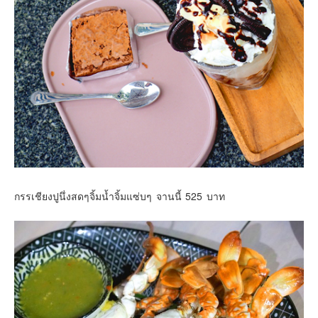
กรรเชียงปูนึ่งสดๆจิ้มน้ำจิ้มแซ่บๆ จานนี้ 525 บาท