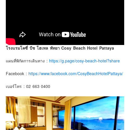
เยอรมัน
ฝรั่งเศส
ออสเตรีย
สาธารณรัฐเช็ก
ฮังการี
เนเธอร์แลนด์
โรงแรมโคซี่ บีช โฮเทล พัทยา Cosy Beach Hotel Pattaya
เบลเยี่ยม
แผนที่พิกัดการเดินทาง :
https://g.page/cosy-beach-hotel?share
สวิสเซอร์แลนด์
Facebook :
https://www.facebook.com/CosyBeachHotelPattaya/
โปรตุเกส
สเปน
เบอร์โทร : 02 663 0400
โครเอเชีย
สโลเวเนีย
มอนเตรเนโกร
บอสเนียและเฮอร์เซโกวีน่า
ญี่ปุ่น