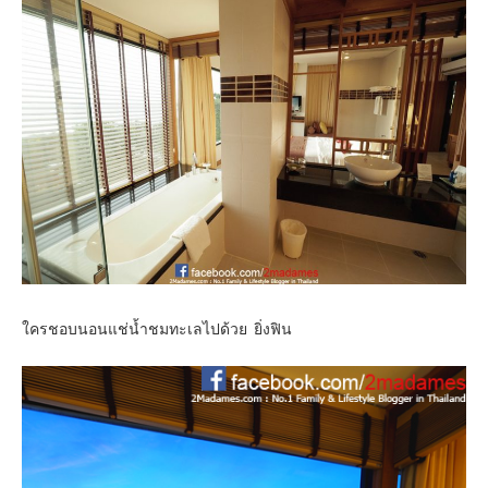
ใครชอบนอนแช่น้ำชมทะเลไปด้วย ยิ่งฟิน