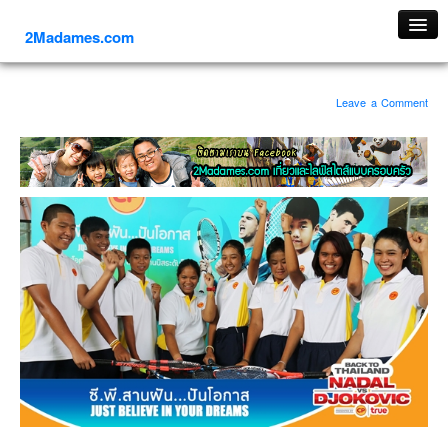
2Madames.com
เที่ยวทั่วไทย
Leave a Comment
ภาคเหนือ
ภาคใต้
ภาคตะวันออก
ภาคกลาง
ภาคตะวันตก
ภาคอีสาน
ทริปต่างประเทศ
ยุโรป
รัสเซีย
อิตาลี
ตุรกี-ตุรเคีย