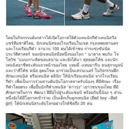
คันโต-โตเกียวและรอบๆ
คันไซ-โอซาก้า เกียวโต
คิวชู – ฟุกุโอกะ ซางะ เปปปุ ยุฟุอิน นางาซากิ
ฟูจิ
โดยในกิจกรรมดังกล่าวได้เปิดโอกาสให้ตัวแทนนักกีฬาเทนนิสวีล
ฮอกไกโด
แชร์ทีมชาติไทย, นักเทนนิสของโรงเรียนในเขต กรุงเทพมหานคร
และโรงเรียนกีฬา จานวน 100 คนได้เข้าชม การแข่งขันนัด
เอเชีย
ประวัติศาสตร์ ของนักเทนนิสมือหนึ่งของโลก “ นาดาล พบกับ โจ
โควิช ”แบบเกาะติดขอบสนาม และยังได้นา สุดยอดโค้ช และนัก
สิงคโปร์
เทนนิสอาชีพระดับแถวหน้าของไทย แทมมี่ -แทมมารีน ธนสุกาญจน์
จีน
และว่าที่โค้ช ดนัย อุดมโชค มาร่วมเป็นเทรนเนอร์ ในกิจกรรมฝึก
ทักษะเทนนิส หรือเทนนิส คลินิก ให้นักเรียนเทนนิส จากโรงเรียน
มาเลเชีย
กีฬา เพื่อเป็นการร่วมสานฝันปันโอกาสสาหรับน้องๆ ที่มีทักษะ เรื่อง
กีฬาโดยตรง เพื่อปั้นนักกีฬาเทนนิส “ดาวรุ่ง” เยาวชนของไทย ที่มี
เวียดนาม
ศักยภาพในการ พัฒนา ฝีมือไปสู่ระดับแชมป์ พร้อมกันนี้น้อง ๆ ส่วน
ฮ่องกง
หนึ่งยังได้มีโอกาสเข้าร่วม เป็นเด็กเก็บลูกเทนนิส (Ball boy –Ball
girl) ให้นักเทนนิสระดับโลกอย่างใกล้ชิดถึง 20 คน
มาเก๊า
มัลดีฟส์
อินเดีย