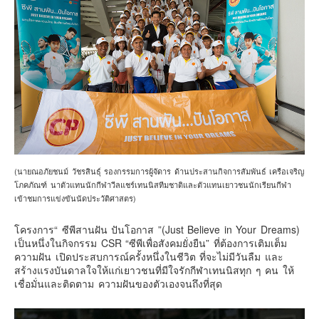
อินโดนีเซีย
เกาหลีใต้
ฮ่องกง
ไต้หวัน
ฟิลิปปินส์
ออสเตรเลีย
นิวซีแลนด์
อเมริกา
(นายณอภัยชนม์ วัชรสินธุ์ รองกรรมการผู้จัดาร ด้านประสานกิจการสัมพันธ์ เครือเจริญ
ร้านอร่อย
โภคภัณฑ์ นาตัวแทนนักกีฬาวีลแชร์เทนนิสทีมชาติและตัวแทนเยาวชนนักเรียนกีฬา
เข้าชมการแข่งขันนัดประวัติศาสตร)
บทความครอบครัว
Beauty Review
โครงการ“ ซีพีสานฝัน ปันโอกาส ”(Just Believe in Your Dreams)
เป็นหนึ่งในกิจกรรม CSR “ซีพีเพื่อสังคมยั่งยืน” ที่ต้องการเติมเต็ม
รีวิวสายการบิน
ความฝัน เปิดประสบการณ์ครั้งหนึ่งในชีวิต ที่จะไม่มีวันลืม และ
สร้างแรงบันดาลใจให้แก่เยาวชนที่มีใจรักกีฬาเทนนิสทุก ๆ คน ให้
Products & Applications
เชื่อมั่นและติดตาม ความฝันของตัวเองจนถึงที่สุด
Events & PR News
About Us