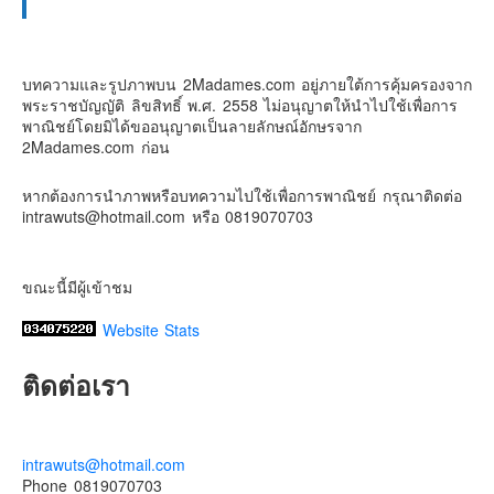
2Madames เที่ยวและไลฟ์สไตล์แบบครอบครัว
2 weeks ago
บทความและรูปภาพบน 2Madames.com อยู่ภายใต้การคุ้มครองจาก
พระราชบัญญัติ ลิขสิทธิ์ พ.ศ. 2558 ไม่อนุญาตให้นำไปใช้เพื่อการ
เตรียมไว้หนวด ถอยปืนลูกซอง
พาณิชย์โดยมิได้ขออนุญาตเป็นลายลักษณ์อักษรจาก
2Madames.com ก่อน
#น้องเกรซ
#ลูกสาวเราเป็นสาวแล้ว
Photo
หากต้องการนำภาพหรือบทความไปใช้เพื่อการพาณิชย์ กรุณาติดต่อ
intrawuts@hotmail.com หรือ 0819070703
View on Facebook
·
Share
ขณะนี้มีผู้เข้าชม
Website Stats
ติดต่อเรา
intrawuts@hotmail.com
Phone 0819070703