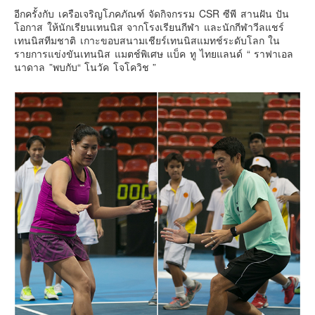
เยอรมัน
อีกครั้งกับ เครือเจริญโภคภัณฑ์ จัดกิจกรรม CSR ซีพี สานฝัน ปัน
โอกาส ให้นักเรียนเทนนิส จากโรงเรียนกีฬา และนักกีฬาวีลแชร์
ฝรั่งเศส
เทนนิสทีมชาติ เกาะขอบสนามเชียร์เทนนิสแมทช์ระดับโลก ใน
ออสเตรีย
รายการแข่งขันเทนนิส แมตช์พิเศษ แบ็ค ทู ไทยแลนด์ “ ราฟาเอล
นาดาล ”พบกับ“ โนวัค โจโควิช ”
สาธารณรัฐเช็ก
ฮังการี
เนเธอร์แลนด์
เบลเยี่ยม
สวิสเซอร์แลนด์
โปรตุเกส
สเปน
โครเอเชีย
สโลเวเนีย
มอนเตรเนโกร
บอสเนียและเฮอร์เซโกวีน่า
ญี่ปุ่น