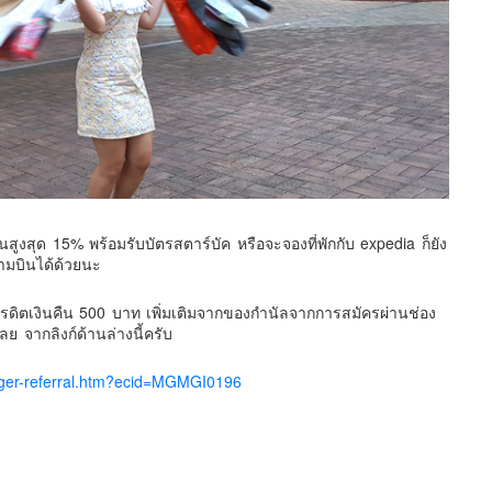
สูงสุด 15% พร้อมรับบัตรสตาร์บัค หรือจะจองที่พักกับ expedia ก็ยัง
ามบินได้ด้วยนะ
ครดิตเงินคืน 500 บาท เพิ่มเติมจากของกำนัลจากการสมัครผ่านช่อง
เลย จากลิงก์ด้านล่างนี้ครับ
logger-referral.htm?ecid=MGMGI0196