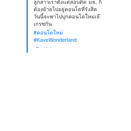
ลูกสาวเราตั้งแต่สอบติด มธ. ก็
ต้องย้ายไปอยู่คอนโดที่รังสิต
วันนี้จะพาไปบุกคอนโดใหม่เจ๊
เกรซกัน
#คอนโดใหม่
#KaveWonderland
Video
View on Facebook
·
Share
2Madames เที่ยวและไลฟ์
สไตล์แบบครอบครัว
5 days ago
ดิสนี่ย์แลนด์ไม่ปิดไม่กลับ
ปล. ขอบคุณเสื้อทีมน่ารักๆจาก
BabyLovett เสื้อผ้าเด็ก
#รักใครให้พาไปดิสนีย์แลนด์
#hongkongdisneyland