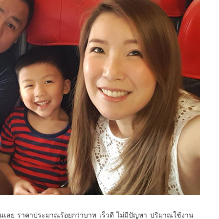
บินเลย ราคาประมาณร้อยกว่าบาท เร็วดี ไม่มีปัญหา ปริมาณใช้งาน