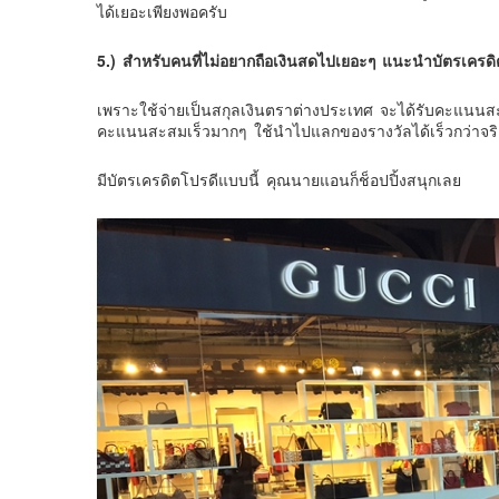
ได้เยอะเพียงพอครับ
5.) สำหรับคนที่ไม่อยากถือเงินสดไปเยอะๆ แนะนำบัตรเครดิตขอ
เพราะใช้จ่ายเป็นสกุลเงินตราต่างประเทศ จะได้รับคะแนนสะส
คะแนนสะสมเร็วมากๆ ใช้นำไปแลกของรางวัลได้เร็วกว่าจริ
มีบัตรเครดิตโปรดีแบบนี้ คุณนายแอนก็ช็อปปิ้งสนุกเลย