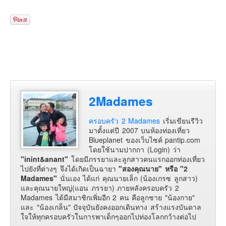
2Madames
ครอบครัว 2 Madames
เริ่มเขียนรีวิว
มาตั้งแต่ปี 2007 บนห้องท่องเที่ยว
Blueplanet ของเว็บไซค์ pantip.com
โดยใช้นามปากกา (Login) ว่า
"inint&anant"
โดยมีภรรยาและลูกสาวคนแรกออกท่องเที่ยว
ไปยังที่ต่างๆ จึงได้เกิดเป็นฉายา
"สองคุณนาย" หรือ "2
Madames"
นั่นเอง ได้แก่ คุณนายเล็ก (น้องเกรซ ลูกสาว)
และคุณนายใหญ่(แอน ภรรยา) ภายหลังครอบครัว 2
Madames ได้มีสมาชิกเพิ่มอีก 2 คน คือลูกชาย "น้องกาย"
และ "น้องเกล็น" ปัจจุบันยังคงออกเดินทาง สร้างแรงบันดาล
ใจให้ทุกครอบครัวในการพาเด็กๆออกไปท่องโลกกว้างต่อไป