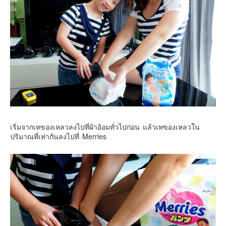
อินโดนีเซีย
เกาหลีใต้
ฮ่องกง
ไต้หวัน
ฟิลิปปินส์
ออสเตรเลีย
นิวซีแลนด์
อเมริกา
เริ่มจากเทของเหลวลงไปที่ผ้าอ้อมทั่วไปก่อน แล้วเทของเหลวใน
ร้านอร่อย
ปริมาณที่เท่ากันลงไปที่ Merries
บทความครอบครัว
Beauty Review
รีวิวสายการบิน
Products & Applications
Events & PR News
About Us