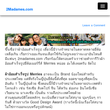
2Madames.com
เที่ยวทั่วไทย
Leave a Comment
ภาคเหนือ
ภาคใต้
ภาคตะวันออก
ขึ้นชื่อว่าผ้าอ้อมสำเร็จรูป เดี๋ยวนี้มีวางจำหน่ายในตลาดหลายยี่ห้อ
ภาคกลาง
เหลือเกิน เรียกว่าเยอะกันจนเลือกใช้กันไม่ถูกเลยว่าจะเอาอันไหนดี
ภาคตะวันตก
มีแฟนๆ 2madames.com เรียกร้องให้ครอบครัวเราช่วยทำการีวิวผ้า
อ้อมสำเร็จรูปยี่ห้อเมอร์รี่ส์ Merries หน่อย อ่ะได้เลยครับ จัดไป
ภาคอีสาน
ทริปต่างประเทศ
ผ้าอ้อมสำเร็จรูป Merries
อาจจะเป็น Brand น้องใหม่สำหรับ
ประเทศไทย แต่ที่จริงในญี่ปุ่นยี่ห้อนี้ดังที่สุด ยอดขายสูงที่สุดเป็น
ยุโรป
อันดับ 1 ในญี่ปุ่นด้วย ซึ่งตอนนี้ก็มีวางจำหน่ายในหลายประเทศทั่ว
โลกแล้ว เช่น รัสเซีย สิงคโปร์ จีน ไต้หวัน ฮ่องกง อินโดนีเซีย
รัสเซีย
เวียดนาม มาเลเซีย เป็นต้น รวมถึงประเทศไทยด้วย
อิตาลี
ส่วนคุณสมบัติโดยหลักๆ จะเน้นที่ความสวมใส่สบาย นุ่มๆนิ่มๆ กา
รันตี ด้วยรางวัล Good Design Award (รางวัลนี้เน้นเรื่องใส่สบาย
ตุรกี-ตุรเคีย
ไม่ใช่การออกแบบหรือรูปลักษณ์)