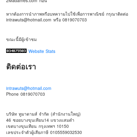
2Madames.com ก่อน
#น้องเกรซ
#ลูกสาวเราเป็นสาวแล้ว
Photo
หากต้องการนำภาพหรือบทความไปใช้เพื่อการพาณิชย์ กรุณาติดต่อ
intrawuts@hotmail.com หรือ 0819070703
View on Facebook
·
Share
ขณะนี้มีผู้เข้าชม
Website Stats
ติดต่อเรา
intrawuts@hotmail.com
Phone 0819070703
บริษัท ทูมาดามส์ จำกัด (สำนักงานใหญ่)
46 ซอยบางขุนเทียน14 แขวงแสมดำ
เขตบางขุนเทียน กรุงเทพฯ 10150
เลขประจําตัวผู้เสียภาษี 0105559032530