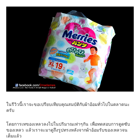
เยอรมัน
ฝรั่งเศส
ออสเตรีย
สาธารณรัฐเช็ก
ฮังการี
เนเธอร์แลนด์
เบลเยี่ยม
สวิสเซอร์แลนด์
โปรตุเกส
สเปน
โครเอเชีย
ในรีวิวนี้เราจะขอเปรียบเทียบคุณสมบัติกับผ้าอ้อมทั่วไปในตลาดนะ
สโลเวเนีย
ครับ
มอนเตรเนโกร
โดยการเทของเหลวลงไปในปริมาณเท่าๆกัน เพื่อทดสอบการดูดซับ
บอสเนียและเฮอร์เซโกวีน่า
ของเหลว แล้วเราจะมาดูถึงรูปทรงหลังจากผ้าอ้อมรับของเหลวจน
เต็มแล้ว
ญี่ปุ่น