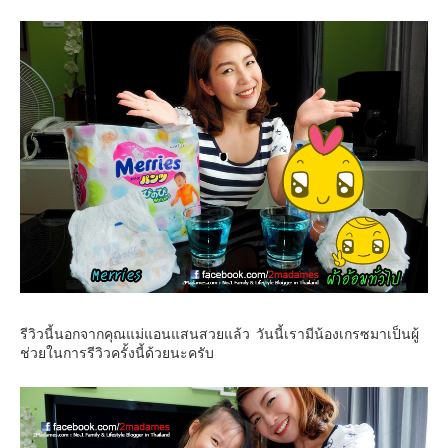
คันโต-โตเกียวและรอบๆ
คันไซ-โอซาก้า เกียวโต
คิวชู – ฟุกุโอกะ ซางะ เปปปุ ยุฟุอิน นางาซากิ
ฟูจิ
ฮอกไกโด
เอเชีย
สิงคโปร์
จีน
มาเลเชีย
เวียดนาม
รีวิวนี้นอกจากคุณแม่แอนแสนสวยแล้ว วันนี้เรามีน้องเกรซมาเป็นผู้
ฮ่องกง
ช่วยในการรีวิวครั้งนี้ด้วยนะครับ
มาเก๊า
มัลดีฟส์
อินเดีย