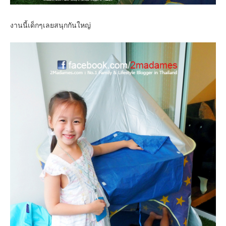
งานนี้เด็กๆเลยสนุกกันใหญ่