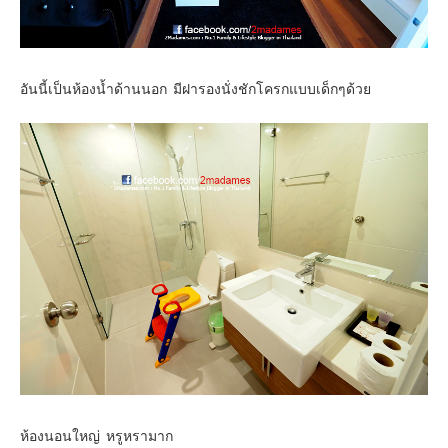
อันนี้เป็นห้องน้ำด้านนอก มีฝารองนั่งชักโครกแบบเด็กๆด้วย
ห้องนอนใหญ่ หรูหรามาก