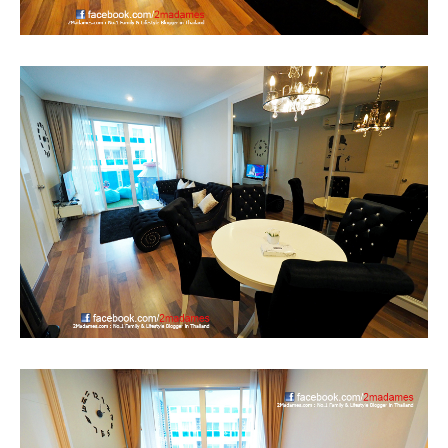
อินโดนีเซีย
เกาหลีใต้
ฮ่องกง
ไต้หวัน
ฟิลิปปินส์
ออสเตรเลีย
นิวซีแลนด์
อเมริกา
ร้านอร่อย
บทความครอบครัว
Beauty Review
รีวิวสายการบิน
Products & Applications
Events & PR News
About Us