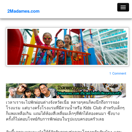
2Madames.com
เที่ยวทั่วไทย
ภาคเหนือ
ภาคใต้
ภาคตะวันออก
ภาคกลาง
ภาคตะวันตก
1 Comment
ภาคอีสาน
ทริปต่างประเทศ
ยุโรป
เวลาเราจะไปพักผ่อนต่างจังหวัดเนี่ย หลายๆคนก็คงนึกถึงการจอง
รัสเซีย
โรงแรม แต่บางครั้งโรงแรมที่มีสวนน้ำหรือ Kids Club สำหรับเด็กๆ
ก็แพงเหลือเกิน แถมได้ห้องสี่เหลี่ยมเล็กๆที่พักได้สองคนมา ซึ่งบาง
อิตาลี
ครั้งก็ไม่ตอบโจทย์กับการพักผ่อนในรูปแบบครอบครัวเลย
ตุรกี-ตุรเคีย
วันนี้เลยจะมาแนะนำให้รู้จักกับการเช่าคอนโดรายวันกันบ้าง แถม