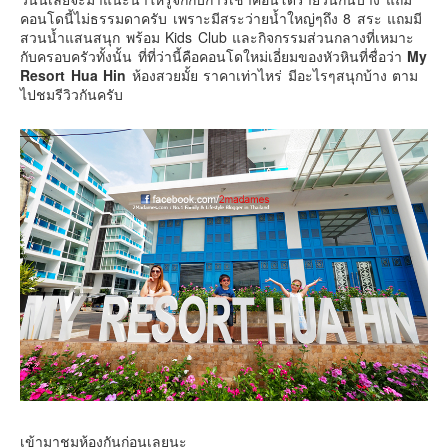
เยอรมัน
คอนโดนี้ไม่ธรรมดาครับ เพราะมีสระว่ายน้ำใหญ่ๆถึง 8 สระ แถมมี
สวนน้ำแสนสนุก พร้อม Kids Club และกิจกรรมส่วนกลางที่เหมาะ
ฝรั่งเศส
กับครอบครัวทั้งนั้น ที่ที่ว่านี้คือคอนโดใหม่เอี่ยมของหัวหินที่ชื่อว่า
My
ออสเตรีย
Resort Hua Hin
ห้องสวยมั้ย ราคาเท่าไหร่ มีอะไรๆสนุกบ้าง ตาม
ไปชมรีวิวกันครับ
สาธารณรัฐเช็ก
ฮังการี
เนเธอร์แลนด์
เบลเยี่ยม
สวิสเซอร์แลนด์
โปรตุเกส
สเปน
โครเอเชีย
สโลเวเนีย
มอนเตรเนโกร
บอสเนียและเฮอร์เซโกวีน่า
ญี่ปุ่น
เข้ามาชมห้องกันก่อนเลยนะ