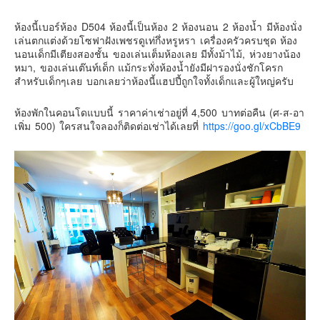
คันโต-โตเกียวและรอบๆ
ห้องนี้เบอร์ห้อง D504 ห้องนี้เป็นห้อง 2 ห้องนอน 2 ห้องน้ำ มีห้องนั่ง
คันไซ-โอซาก้า เกียวโต
เล่นตกแต่งด้วยโซฟาฝังเพชรดูเท่กึ่งหรูหรา เครื่องครัวครบชุด ห้อง
นอนเด็กมีเตียงสองชั้น ของเล่นเต็มห้องเลย มีทั้งม้าไม้, ห่วงยางน้อง
คิวชู – ฟุกุโอกะ ซางะ เปปปุ ยุฟุอิน นางาซากิ
หมา, ของเล่นเต๊นท์เด็ก แม้กระทั่งห้องน้ำยังมีฝารองนั่งชักโครก
สำหรับเด็กๆเลย บอกเลยว่าห้องนี้แฮปปี้ถูกใจทั้งเด็กและผู้ใหญ่ครับ
ฟูจิ
ฮอกไกโด
ห้องพักในคอนโดแบบนี้ ราคาค่าเช่าอยู่ที่ 4,500 บาทต่อคืน (ศ-ส-อา
เพิ่ม 500) ใครสนใจลองก็ติดต่อเช่าได้เลยที่
https://goo.gl/xCbBE9
เอเชีย
สิงคโปร์
จีน
มาเลเชีย
เวียดนาม
ฮ่องกง
มาเก๊า
มัลดีฟส์
อินเดีย