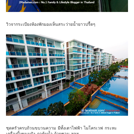
วิวจากระเบียงห้องพักมองเห็นสระว่ายน้ำยาวปรื้ดๆ
ชุดครัวครบถ้วนขบวนความ มีทั้งเตาไฟฟ้า ไมโครเวฟ กระทะ
เครื่องปิ้งขนมปัง กาต้มน้ำ ถ้วยชาม ฯลฯ