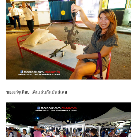
ของเก๋ๆเพียบ เดินเล่นกันมันส์เลย