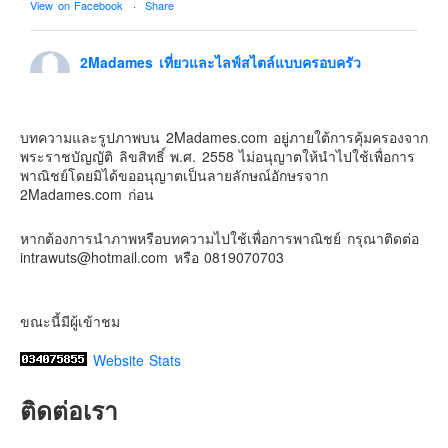
View on Facebook
·
Share
Contact & Support Us
2Madames เที่ยวและไลฟ์สไตล์แบบครอบครัว
5 days ago
ดิสนี่ย์แลนด์ไม่ปิดไม่กลับ
บทความและรูปภาพบน 2Madames.com อยู่ภายใต้การคุ้มครองจาก
ปล. ขอบคุณเสื้อทีมน่ารักๆจาก
BabyLovett เสื้อผ้าเด็ก
พระราชบัญญัติ ลิขสิทธิ์ พ.ศ. 2558 ไม่อนุญาตให้นำไปใช้เพื่อการ
#รักใครให้พาไปดิสนีย์แลนด์
#hongkongdisneyland
พาณิชย์โดยมิได้ขออนุญาตเป็นลายลักษณ์อักษรจาก
#discoverhongkong
#hongkongsummerfu
2Madames.com ก่อน
Discover Hong Kong
หากต้องการนำภาพหรือบทความไปใช้เพื่อการพาณิชย์ กรุณาติดต่อ
Photo
intrawuts@hotmail.com หรือ 0819070703
View on Facebook
·
Share
ขณะนี้มีผู้เข้าชม
Website Stats
ติดต่อเรา