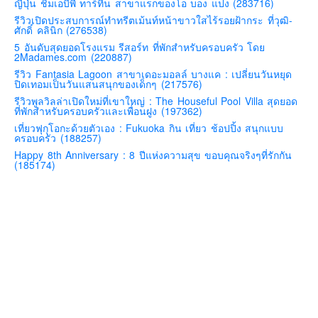
ญี่ปุ่น ชิมเอบีพี ทาร์ทีน สาขาแรกของโอ บอง แปง (283716)
คันโต-โตเกียวและรอบๆ
รีวิวเปิดประสบการณ์ทำทรีตเม้นท์หน้าขาวใสไร้รอยฝ้ากระ ที่วุฒิ-
ศักดิ์ คลินิก (276538)
คันไซ-โอซาก้า เกียวโต
5 อันดับสุดยอดโรงแรม รีสอร์ท ที่พักสำหรับครอบครัว โดย
2Madames.com (220887)
คิวชู – ฟุกุโอกะ ซางะ เปปปุ ยุฟุอิน นางาซากิ
รีวิว Fantasia Lagoon สาขาเดอะมอลล์ บางแค : เปลี่ยนวันหยุด
ฟูจิ
ปิดเทอมเป็นวันแสนสนุกของเด็กๆ (217576)
รีวิวพูลวิลล่าเปิดใหม่ที่เขาใหญ่ : The Houseful Pool Villa สุดยอด
ฮอกไกโด
ที่พักสำหรับครอบครัวและเพื่อนฝูง (197362)
เอเชีย
เที่ยวฟุกุโอกะด้วยตัวเอง : Fukuoka กิน เที่ยว ช้อปปิ้ง สนุกแบบ
ครอบครัว (188257)
สิงคโปร์
Happy 8th Anniversary : 8 ปีแห่งความสุข ขอบคุณจริงๆที่รักกัน
(185174)
จีน
มาเลเชีย
เวียดนาม
ฮ่องกง
มาเก๊า
มัลดีฟส์
อินเดีย