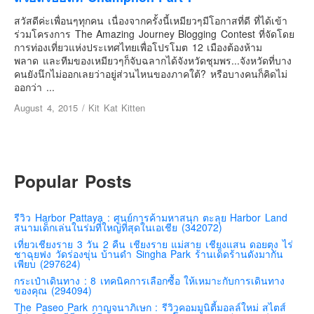
เยอรมัน
สวัสดีค่ะเพื่อนๆทุกคน เนื่องจากครั้งนี้เหมียวๆมีโอกาสที่ดี ที่ได้เข้า
ฝรั่งเศส
ร่วมโครงการ The Amazing Journey Blogging Contest ที่จัดโดย
การท่องเที่ยวแห่งประเทศไทยเพื่อโปรโมต 12 เมืองต้องห้าม
ออสเตรีย
พลาด และทีมของเหมียวๆก็จับฉลากได้จังหวัดชุมพร...จังหวัดที่บาง
สาธารณรัฐเช็ก
คนยังนึกไม่ออกเลยว่าอยู่ส่วนไหนของภาคใต้? หรือบางคนก็คิดไม่
ออกว่า ...
ฮังการี
August 4, 2015
/
Kit Kat Kitten
เนเธอร์แลนด์
เบลเยี่ยม
สวิสเซอร์แลนด์
Popular Posts
โปรตุเกส
สเปน
รีวิว Harbor Pattaya : ศูนย์การค้ามหาสนุก ตะลุย Harbor Land
โครเอเชีย
สนามเด็กเล่นในร่มที่ใหญ่ที่สุดในเอเชีย (342072)
เที่ยวเชียงราย 3 วัน 2 คืน เชียงราย แม่สาย เชียงแสน ดอยตุง ไร่
สโลเวเนีย
ชาฉุยฟง วัดร่องขุ่น บ้านดำ Singha Park ร้านเด็ดร้านดังมากัน
เพียบ (297624)
มอนเตรเนโกร
กระเป๋าเดินทาง : 8 เทคนิคการเลือกซื้อ ให้เหมาะกับการเดินทาง
บอสเนียและเฮอร์เซโกวีน่า
ของคุณ (294094)
The Paseo Park กาญจนาภิเษก : รีวิวคอมมูนิตี้มอลล์ใหม่ สไตส์
ญี่ปุ่น