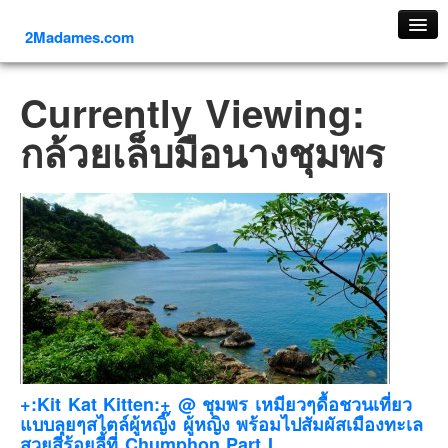
2Madames.com
เที่ยวทั่วไทย
Currently Viewing:
ภาคเหนือ
กล้วยเล็บมือนางชุมพร
ภาคใต้
ภาคตะวันออก
ภาคกลาง
ภาคตะวันตก
ภาคอีสาน
ทริปต่างประเทศ
ยุโรป
รัสเซีย
อิตาลี
+:Kit Kat Kitten:+ @ ชุมพร เหมียวๆดื้อชวนเที่ยว
แบบลุยๆสไตล์ผู้หญิ๊ง ผู้หญิง พร้อมไปสัมผัสเมืองทะเล
ตุรกี-ตุรเคีย
สวยสี่ร้อยลี้ที่ Chumphon Part I