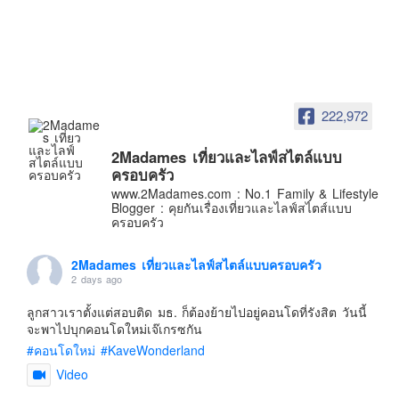
อินโดนีเซีย
เกาหลีใต้
ฮ่องกง
ไต้หวัน
222,972
ฟิลิปปินส์
ออสเตรเลีย
2Madames เที่ยวและไลฟ์สไตล์แบบ
ครอบครัว
นิวซีแลนด์
www.2Madames.com : No.1 Family & Lifestyle
อเมริกา
Blogger : คุยกันเรื่องเที่ยวและไลฟ์สไตส์แบบ
ครอบครัว
ร้านอร่อย
บทความครอบครัว
2Madames เที่ยวและไลฟ์สไตล์แบบครอบครัว
2 days ago
Beauty Review
ลูกสาวเราตั้งแต่สอบติด มธ. ก็ต้องย้ายไปอยู่คอนโดที่รังสิต วันนี้
รีวิวสายการบิน
จะพาไปบุกคอนโดใหม่เจ๊เกรซกัน
Products & Applications
#คอนโดใหม่
#KaveWonderland
Events & PR News
Video
About Us