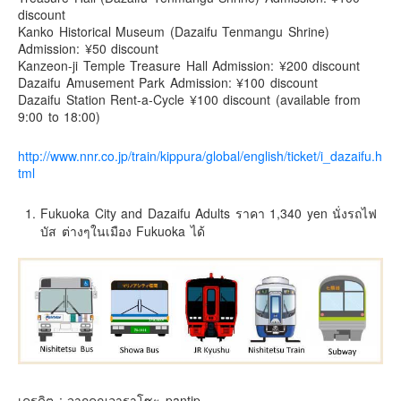
discount
Kanko Historical Museum (Dazaifu Tenmangu Shrine)
Admission: ¥50 discount
Kanzeon-ji Temple Treasure Hall Admission: ¥200 discount
Dazaifu Amusement Park Admission: ¥100 discount
Dazaifu Station Rent-a-Cycle ¥100 discount (available from
9:00 to 18:00)
http://www.nnr.co.jp/train/kippura/global/english/ticket/i_dazaifu.h
tml
Fukuoka City and Dazaifu Adults ราคา 1,340 yen นั่งรถไฟ
บัส ต่างๆในเมือง Fukuoka ได้
เครดิต : จากคุณอาราโซะ pantip