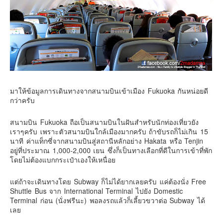
อินโดนีเซีย
เกาหลีใต้
ฮ่องกง
ไต้หวัน
ฟิลิปปินส์
ออสเตรเลีย
มาให้ข้อมูลการเดินทางจากสนามบินเข้าเมือง Fukuoka กันหน่อยดี
นิวซีแลนด์
กว่าครับ
อเมริกา
สนามบิน Fukuoka ถือเป็นสนามบินในฝันสำหรับนักท่องเที่ยวยัง
ร้านอร่อย
เราๆครับ เพราะตัวสนามบินใกล้เมืองมากครับ ถ้าขับรถก็ไม่เกิน 15
นาที ค่าแท็กซี่จากสนามบินสู่สถานีหลักอย่าง Hakata หรือ Tenjin
บทความครอบครัว
อยู่ที่ประมาณ 1,000-2,000 เยน ซึ่งก็เป็นทางเลือกที่ดีในการเข้าที่พัก
Beauty Review
โดยไม่ต้องแบกกระเป๋าเองให้เหนื่อย
รีวิวสายการบิน
แต่ถ้าจะเดินทางโดย Subway ก็ไม่ได้ยากเลยครับ แค่ต้องนั่ง Free
Products & Applications
Shuttle Bus จาก International Terminal ไปยัง Domestic
Terminal ก่อน (นั่งฟรีนะ) พอลงรถแล้วก็เลี้ยวขวาต่อ Subway ได้
Events & PR News
เลย
About Us