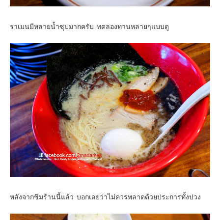
ราเมนมีหลายน้ำซุปมากครับ ทดลองทานหลายๆแบบดู
หลังจากชิมร้านนี้แล้ว บอกเลยว่าไม่ควรพลาดด้วยประการทั้งปวง