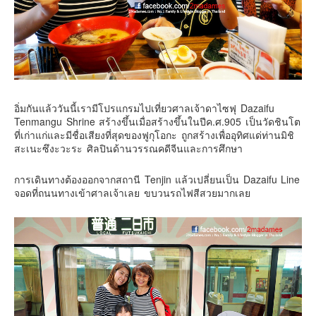
อิ่มกันแล้ววันนี้เรามีโปรแกรมไปเที่ยวศาลเจ้าดาไซฟุ Dazaifu
Tenmangu Shrine สร้างขึ้นเมื่อสร้างขึ้นในปีค.ศ.905 เป็นวัดชินโต
ที่เก่าแก่และมีชื่อเสียงที่สุดของฟูกุโอกะ ถูกสร้างเพื่ออุทิศแด่ท่านมิชิ
สะเนะซึงะวะระ ศิลปินด้านวรรณคดีจีนและการศึกษา
การเดินทางต้องออกจากสถานี Tenjin แล้วเปลี่ยนเป็น Dazaifu Line
จอดที่ถนนทางเข้าศาลเจ้าเลย ขบวนรถไฟสีสวยมากเลย