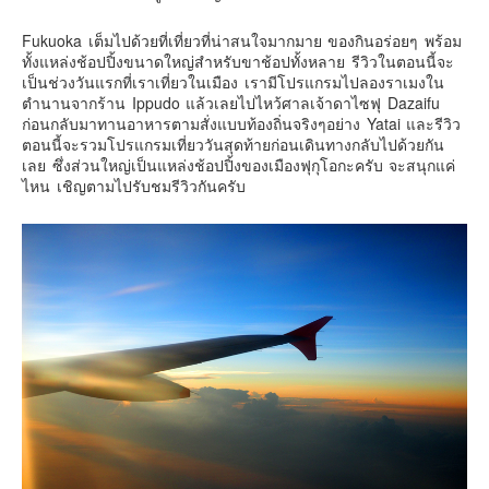
เยอรมัน
Fukuoka เต็มไปด้วยที่เที่ยวที่น่าสนใจมากมาย ของกินอร่อยๆ พร้อม
ฝรั่งเศส
ทั้งแหล่งช้อปปิ้งขนาดใหญ่สำหรับขาช้อปทั้งหลาย รีวิวในตอนนี้จะ
ออสเตรีย
เป็นช่วงวันแรกที่เราเที่ยวในเมือง เรามีโปรแกรมไปลองราเมงใน
ตำนานจากร้าน Ippudo แล้วเลยไปไหว้ศาลเจ้าดาไซฟุ Dazaifu
สาธารณรัฐเช็ก
ก่อนกลับมาทานอาหารตามสั่งแบบท้องถิ่นจริงๆอย่าง Yatai และรีวิว
ฮังการี
ตอนนี้จะรวมโปรแกรมเที่ยววันสุดท้ายก่อนเดินทางกลับไปด้วยกัน
เลย ซึ่งส่วนใหญ่เป็นแหล่งช้อปปิ้งของเมืองฟุกุโอกะครับ จะสนุกแค่
เนเธอร์แลนด์
ไหน เชิญตามไปรับชมรีวิวกันครับ
เบลเยี่ยม
สวิสเซอร์แลนด์
โปรตุเกส
สเปน
โครเอเชีย
สโลเวเนีย
มอนเตรเนโกร
บอสเนียและเฮอร์เซโกวีน่า
ญี่ปุ่น