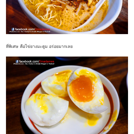
ที่พิเศษ คือไข่ยางมะตูม อร่อยมากเลย