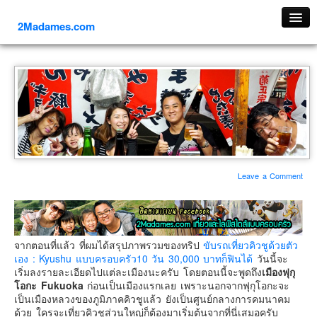
2Madames.com
เที่ยวทั่วไทย
ภาคเหนือ
ภาคใต้
ภาคตะวันออก
ภาคกลาง
ภาคตะวันตก
Leave a Comment
ภาคอีสาน
ทริปต่างประเทศ
ยุโรป
จากตอนที่แล้ว ที่ผมได้สรุปภาพรวมของทริป
ขับรถเที่ยวคิวชูด้วยตัว
รัสเซีย
เอง : Kyushu แบบครอบครัว10 วัน 30,000 บาทก็ฟินได้
วันนี้จะ
เริ่มลงรายละเอียดไปแต่ละเมืองนะครับ โดยตอนนี้จะพูดถึง
เมืองฟุกุ
อิตาลี
โอกะ Fukuoka
ก่อนเป็นเมืองแรกเลย เพราะนอกจากฟุกุโอกะจะ
เป็นเมืองหลวงของภูมิภาคคิวชูแล้ว ยังเป็นศูนย์กลางการคมนาคม
ตุรกี-ตุรเคีย
ด้วย ใครจะเที่ยวคิวชูส่วนใหญ่ก็ต้องมาเริ่มต้นจากที่นี่เสมอครับ