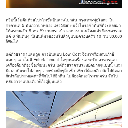
คันโต-โตเกียวและรอบๆ
คันไซ-โอซาก้า เกียวโต
ทริปนี้เริ่มต้นด้วยโปรโมชั่นบินตรงไปกลับ กรุงเทพ-ฟุกุโอกะ ใน
คิวชู – ฟุกุโอกะ ซางะ เปปปุ ยุฟุอิน นางาซากิ
ราคาแค่ 5 พันกว่าบาทของ Jet Star ผมจึงไม่รอช้าทันทีที่จะสอยมา
ให้ครอบครัว 5 คน ซึ่งรวมกระเป๋า อาหารบนเครื่องแล้วยังราคารวม
ฟูจิ
แค่ 6 พันต้นๆ นี่เป็นที่มาของทริปคิวชูแบบครอบครัว 10 วัน 30,000
ก็ฟินได้
ฮอกไกโด
เอเชีย
แต่ด้วยราคาแสนถูก การบินแบบ Low Cost จึงมาพร้อมกับเก้าอี้
แคบๆ และไม่มี Entertainment ใดๆบนเครื่องเลยครับ อาหารและ
สิงคโปร์
เครื่องดื่มก็ต้องซื้อเพิ่มนะครับ แต่ด้วยราคาประหยัดมากๆแบบนี้ แถม
จีน
มีเวลาบินขาไปสวยๆ ออกช่วงดึกๆถึงเช้า เที่ยวได้เลยอีก คิดไปคิดมา
ก็เท่ากับประหยัดค่าที่พักไปได้อีกคืน ไม่ต้องคิดอะไรมากครับ จัดไป
มาเลเชีย
หลับยาวๆแปปเดียวก็ถึงญี่ปุ่นแล้ว
เวียดนาม
ฮ่องกง
มาเก๊า
มัลดีฟส์
อินเดีย