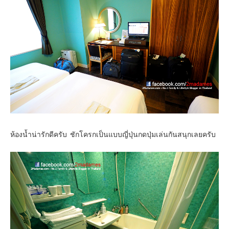
ห้องน้ำน่ารักดีครับ ชักโครกเป็นแบบญี่ปุ่นกดปุ่มเล่นกันสนุกเลยครับ