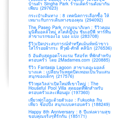
บ้านดำ Singha Park ร้านเด็ดร้านดังมากัน
เพียบ (297623)
กระเป๋าเดินทาง : 8 เทคนิคการเลือกซื้อ ให้
เหมาะกับการเดินทางของคุณ (294092)
The Paseo Park กาญจนาภิเษก : รีวิวคอม
มูนิตี้มอลล์ใหม่ สไตส์ญี่ปุ่น ชิมเอบีพี ทาร์ทีน
สาขาแรกของโอ บอง แปง (283708)
รีวิวเปิดประสบการณ์ทำทรีตเม้นท์หน้าขาว
ใสไร้รอยฝ้ากระ ที่วุฒิ-ศักดิ์ คลินิก (276536)
5 อันดับสุดยอดโรงแรม รีสอร์ท ที่พักสำหรับ
ครอบครัว โดย 2Madames.com (220885)
รีวิว Fantasia Lagoon สาขาเดอะมอลล์
บางแค : เปลี่ยนวันหยุดปิดเทอมเป็นวันแสน
สนุกของเด็กๆ (217576)
รีวิวพูลวิลล่าเปิดใหม่ที่เขาใหญ่ : The
Houseful Pool Villa สุดยอดที่พักสำหรับ
ครอบครัวและเพื่อนฝูง (197360)
เที่ยวฟุกุโอกะด้วยตัวเอง : Fukuoka กิน
เที่ยว ช้อปปิ้ง สนุกแบบครอบครัว (188249)
Happy 8th Anniversary : 8 ปีแห่งความสุข
ขอบคุณจริงๆที่รักกัน (185171)