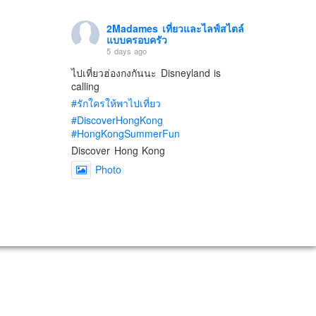
2Madames เที่ยวและไลฟ์สไตล์
แบบครอบครัว
5 days ago
ไปเที่ยวฮ่องกงกันนะ Disneyland is
calling
#รักใครให้พาไปเที่ยว
#DiscoverHongKong
#HongKongSummerFun
Discover Hong Kong
Photo
View on Facebook
·
Share
2Madames เที่ยวและไลฟ์สไตล์
แบบครอบครัว
2 weeks ago
เตรียมไว้หนวด ถอยปืนลูกซอง
#น้องเกรซ
#ลูกสาวเราเป็นสาวแล้ว
Photo