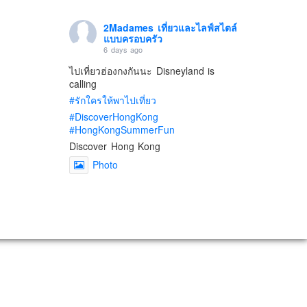
2Madames เที่ยวและไลฟ์สไตล์
แบบครอบครัว
6 days ago
ไปเที่ยวฮ่องกงกันนะ Disneyland is
calling
#รักใครให้พาไปเที่ยว
#DiscoverHongKong
#HongKongSummerFun
Discover Hong Kong
Photo
View on Facebook
·
Share
2Madames เที่ยวและไลฟ์สไตล์
แบบครอบครัว
2 weeks ago
เตรียมไว้หนวด ถอยปืนลูกซอง
#น้องเกรซ
#ลูกสาวเราเป็นสาวแล้ว
Photo