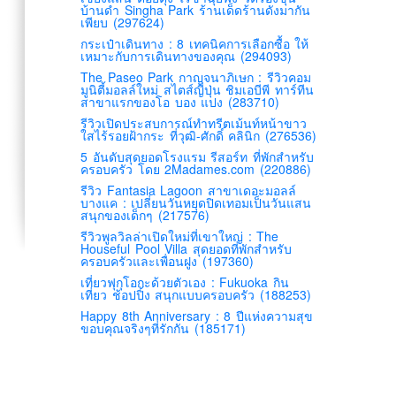
บ้านดำ Singha Park ร้านเด็ดร้านดังมากัน
เพียบ (297624)
กระเป๋าเดินทาง : 8 เทคนิคการเลือกซื้อ ให้
เหมาะกับการเดินทางของคุณ (294093)
The Paseo Park กาญจนาภิเษก : รีวิวคอม
มูนิตี้มอลล์ใหม่ สไตส์ญี่ปุ่น ชิมเอบีพี ทาร์ทีน
สาขาแรกของโอ บอง แปง (283710)
รีวิวเปิดประสบการณ์ทำทรีตเม้นท์หน้าขาว
ใสไร้รอยฝ้ากระ ที่วุฒิ-ศักดิ์ คลินิก (276536)
5 อันดับสุดยอดโรงแรม รีสอร์ท ที่พักสำหรับ
ครอบครัว โดย 2Madames.com (220886)
รีวิว Fantasia Lagoon สาขาเดอะมอลล์
บางแค : เปลี่ยนวันหยุดปิดเทอมเป็นวันแสน
สนุกของเด็กๆ (217576)
รีวิวพูลวิลล่าเปิดใหม่ที่เขาใหญ่ : The
Houseful Pool Villa สุดยอดที่พักสำหรับ
ครอบครัวและเพื่อนฝูง (197360)
เที่ยวฟุกุโอกะด้วยตัวเอง : Fukuoka กิน
เที่ยว ช้อปปิ้ง สนุกแบบครอบครัว (188253)
Happy 8th Anniversary : 8 ปีแห่งความสุข
ขอบคุณจริงๆที่รักกัน (185171)