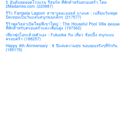
5 อันดับสุดยอดโรงแรม รีสอร์ท ที่พักสำหรับครอบครัว โดย
2Madames.com (220887)
คันโต-โตเกียวและรอบๆ
รีวิว Fantasia Lagoon สาขาเดอะมอลล์ บางแค : เปลี่ยนวันหยุด
คันไซ-โอซาก้า เกียวโต
ปิดเทอมเป็นวันแสนสนุกของเด็กๆ (217577)
รีวิวพูลวิลล่าเปิดใหม่ที่เขาใหญ่ : The Houseful Pool Villa สุดยอด
คิวชู – ฟุกุโอกะ ซางะ เปปปุ ยุฟุอิน นางาซากิ
ที่พักสำหรับครอบครัวและเพื่อนฝูง (197362)
ฟูจิ
เที่ยวฟุกุโอกะด้วยตัวเอง : Fukuoka กิน เที่ยว ช้อปปิ้ง สนุกแบบ
ครอบครัว (188257)
ฮอกไกโด
Happy 8th Anniversary : 8 ปีแห่งความสุข ขอบคุณจริงๆที่รักกัน
(185176)
เอเชีย
สิงคโปร์
จีน
มาเลเชีย
เวียดนาม
ฮ่องกง
มาเก๊า
มัลดีฟส์
อินเดีย