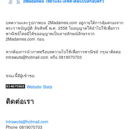
2Madames เที่ยวและไลฟ์สไตล์แบบครอบครัว
6 days ago
Contact & Support Us
ดิสนี่ย์แลนด์ไม่ปิดไม่กลับ
บทความและรูปภาพบน 2Madames.com อยู่ภายใต้การคุ้มครองจาก
ปล. ขอบคุณเสื้อทีมน่ารักๆจาก
BabyLovett เสื้อผ้าเด็ก
พระราชบัญญัติ ลิขสิทธิ์ พ.ศ. 2558 ไม่อนุญาตให้นำไปใช้เพื่อการ
#รักใครให้พาไปดิสนีย์แลนด์
#hongkongdisneyland
พาณิชย์โดยมิได้ขออนุญาตเป็นลายลักษณ์อักษรจาก
#discoverhongkong
#hongkongsummerfu
2Madames.com ก่อน
Discover Hong Kong
หากต้องการนำภาพหรือบทความไปใช้เพื่อการพาณิชย์ กรุณาติดต่อ
Photo
intrawuts@hotmail.com หรือ 0819070703
View on Facebook
·
Share
ขณะนี้มีผู้เข้าชม
Website Stats
ติดต่อเรา
intrawuts@hotmail.com
Phone 0819070703