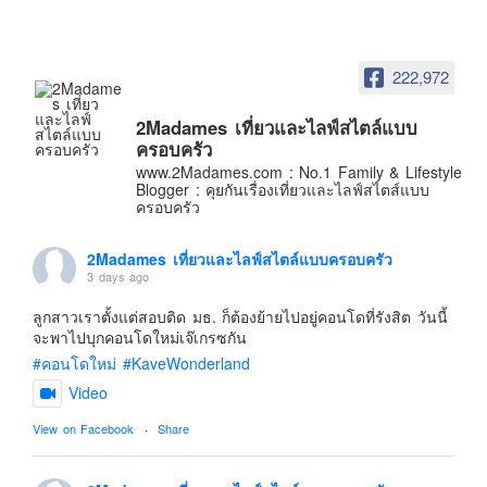
อินโดนีเซีย
เกาหลีใต้
222,972
ฮ่องกง
ไต้หวัน
2Madames เที่ยวและไลฟ์สไตล์แบบ
ฟิลิปปินส์
ครอบครัว
www.2Madames.com : No.1 Family & Lifestyle
ออสเตรเลีย
Blogger : คุยกันเรื่องเที่ยวและไลฟ์สไตส์แบบ
ครอบครัว
นิวซีแลนด์
อเมริกา
2Madames เที่ยวและไลฟ์สไตล์แบบครอบครัว
3 days ago
ร้านอร่อย
บทความครอบครัว
ลูกสาวเราตั้งแต่สอบติด มธ. ก็ต้องย้ายไปอยู่คอนโดที่รังสิต วันนี้
จะพาไปบุกคอนโดใหม่เจ๊เกรซกัน
Beauty Review
#คอนโดใหม่
#KaveWonderland
รีวิวสายการบิน
Video
Products & Applications
View on Facebook
·
Share
Events & PR News
About Us