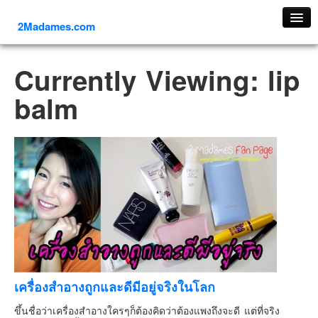
2Madames.com
เที่ยวทั่วไทย
Currently Viewing: lip
ภาคเหนือ
balm
ภาคใต้
ภาคตะวันออก
ภาคกลาง
ภาคตะวันตก
ภาคอีสาน
ทริปต่างประเทศ
ยุโรป
รัสเซีย
อิตาลี
เครื่องสำอางถูกและดีมีอยู่จริงในโลก
ตุรกี-ตุรเคีย
ขึ้นชื่อว่าเครื่องสำอางใครๆก็ต้องคิดว่าต้องแพงถึงจะดี แต่ที่จริง