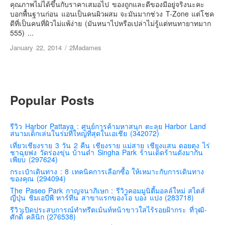
เยอรมัน
คุณภาพไม่ได้ขึ้นกับราคาเสมอไป ของถูกและดีของมีอยู่จริงนะคะ
บอกพื้นฐานก่อน แอนเป็นคนผิวผสม จะมันมากช่วง T-Zone แต่โชค
ฝรั่งเศส
ดีที่เป็นคนที่ผิวไม่แพ้ง่าย (มันหนาไปหรือเปล่าไม่รู้แต่ทนทายาทมาก
555) ...
ออสเตรีย
January 22, 2014
/
2Madames
สาธารณรัฐเช็ก
ฮังการี
เนเธอร์แลนด์
Popular Posts
เบลเยี่ยม
สวิสเซอร์แลนด์
รีวิว Harbor Pattaya : ศูนย์การค้ามหาสนุก ตะลุย Harbor Land
โปรตุเกส
สนามเด็กเล่นในร่มที่ใหญ่ที่สุดในเอเชีย (342072)
สเปน
เที่ยวเชียงราย 3 วัน 2 คืน เชียงราย แม่สาย เชียงแสน ดอยตุง ไร่
ชาฉุยฟง วัดร่องขุ่น บ้านดำ Singha Park ร้านเด็ดร้านดังมากัน
เพียบ (297624)
โครเอเชีย
กระเป๋าเดินทาง : 8 เทคนิคการเลือกซื้อ ให้เหมาะกับการเดินทาง
สโลเวเนีย
ของคุณ (294094)
The Paseo Park กาญจนาภิเษก : รีวิวคอมมูนิตี้มอลล์ใหม่ สไตส์
มอนเตรเนโกร
ญี่ปุ่น ชิมเอบีพี ทาร์ทีน สาขาแรกของโอ บอง แปง (283718)
บอสเนียและเฮอร์เซโกวีน่า
รีวิวเปิดประสบการณ์ทำทรีตเม้นท์หน้าขาวใสไร้รอยฝ้ากระ ที่วุฒิ-
ศักดิ์ คลินิก (276538)
ญี่ปุ่น