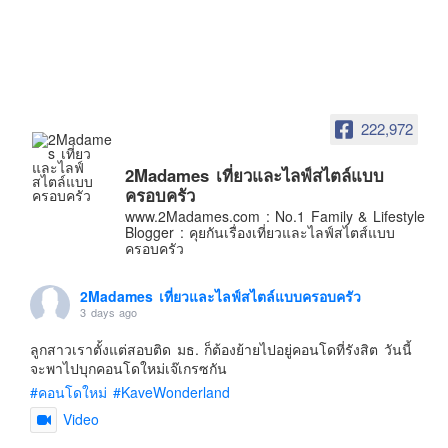
อินโดนีเซีย
เกาหลีใต้
ฮ่องกง
ไต้หวัน
222,972
ฟิลิปปินส์
ออสเตรเลีย
2Madames เที่ยวและไลฟ์สไตล์แบบ
ครอบครัว
นิวซีแลนด์
www.2Madames.com : No.1 Family & Lifestyle
อเมริกา
Blogger : คุยกันเรื่องเที่ยวและไลฟ์สไตส์แบบ
ครอบครัว
ร้านอร่อย
บทความครอบครัว
2Madames เที่ยวและไลฟ์สไตล์แบบครอบครัว
3 days ago
Beauty Review
ลูกสาวเราตั้งแต่สอบติด มธ. ก็ต้องย้ายไปอยู่คอนโดที่รังสิต วันนี้
รีวิวสายการบิน
จะพาไปบุกคอนโดใหม่เจ๊เกรซกัน
Products & Applications
#คอนโดใหม่
#KaveWonderland
Events & PR News
Video
About Us