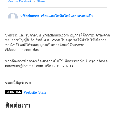
View on Facebook
·
Share
Contact & Support Us
2Madames เที่ยวและไลฟ์สไตล์แบบครอบครัว
6 days ago
ดิสนี่ย์แลนด์ไม่ปิดไม่กลับ
บทความและรูปภาพบน 2Madames.com อยู่ภายใต้การคุ้มครองจาก
ปล. ขอบคุณเสื้อทีมน่ารักๆจาก
BabyLovett เสื้อผ้าเด็ก
พระราชบัญญัติ ลิขสิทธิ์ พ.ศ. 2558 ไม่อนุญาตให้นำไปใช้เพื่อการ
#รักใครให้พาไปดิสนีย์แลนด์
#hongkongdisneyland
พาณิชย์โดยมิได้ขออนุญาตเป็นลายลักษณ์อักษรจาก
#discoverhongkong
#hongkongsummerfu
2Madames.com ก่อน
Discover Hong Kong
หากต้องการนำภาพหรือบทความไปใช้เพื่อการพาณิชย์ กรุณาติดต่อ
Photo
intrawuts@hotmail.com หรือ 0819070703
View on Facebook
·
Share
ขณะนี้มีผู้เข้าชม
Website Stats
ติดต่อเรา