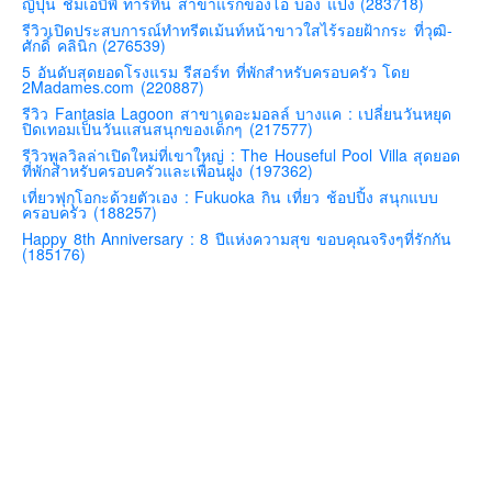
ญี่ปุ่น ชิมเอบีพี ทาร์ทีน สาขาแรกของโอ บอง แปง (283718)
คันโต-โตเกียวและรอบๆ
รีวิวเปิดประสบการณ์ทำทรีตเม้นท์หน้าขาวใสไร้รอยฝ้ากระ ที่วุฒิ-
ศักดิ์ คลินิก (276539)
คันไซ-โอซาก้า เกียวโต
5 อันดับสุดยอดโรงแรม รีสอร์ท ที่พักสำหรับครอบครัว โดย
2Madames.com (220887)
คิวชู – ฟุกุโอกะ ซางะ เปปปุ ยุฟุอิน นางาซากิ
รีวิว Fantasia Lagoon สาขาเดอะมอลล์ บางแค : เปลี่ยนวันหยุด
ปิดเทอมเป็นวันแสนสนุกของเด็กๆ (217577)
ฟูจิ
รีวิวพูลวิลล่าเปิดใหม่ที่เขาใหญ่ : The Houseful Pool Villa สุดยอด
ฮอกไกโด
ที่พักสำหรับครอบครัวและเพื่อนฝูง (197362)
เที่ยวฟุกุโอกะด้วยตัวเอง : Fukuoka กิน เที่ยว ช้อปปิ้ง สนุกแบบ
เอเชีย
ครอบครัว (188257)
สิงคโปร์
Happy 8th Anniversary : 8 ปีแห่งความสุข ขอบคุณจริงๆที่รักกัน
(185176)
จีน
มาเลเชีย
เวียดนาม
ฮ่องกง
มาเก๊า
มัลดีฟส์
อินเดีย