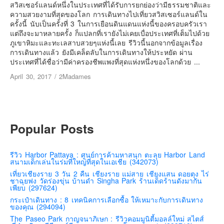
เยอรมัน
สวิสเซอร์แลนด์หนึ่งในประเทศที่ได้รับการยกย่องว่ามีธรรมชาติและ
ความสวยงามที่สุดของโลก การเดินทางไปเที่ยวสวิสเซอร์แลนด์ใน
ฝรั่งเศส
ครั้งนี้ นับเป็นครั้งที่ 3 ในการเยือนดินแดนแห่งนี้ของครอบครัวเรา
แต่ถึงจะมาหลายครั้ง ก็แปลกที่เรายังไม่เคยเบื่อประเทศที่เต็มไปด้วย
ออสเตรีย
ภูเขาหิมะและทะเลสาบสวยๆแห่งนี้เลย รีวิวนี้นอกจากข้อมูลเรื่อง
สาธารณรัฐเช็ก
การเดินทางแล้ว ยังมีเคล็ดลับในการเดินทางให้ประหยัด ผ่าน
ประเทศที่ได้ชื่อว่ามีค่าครองชีพแพงที่สุดแห่งหนึ่งของโลกด้วย ...
ฮังการี
April 30, 2017
/
2Madames
เนเธอร์แลนด์
เบลเยี่ยม
สวิสเซอร์แลนด์
Popular Posts
โปรตุเกส
สเปน
รีวิว Harbor Pattaya : ศูนย์การค้ามหาสนุก ตะลุย Harbor Land
โครเอเชีย
สนามเด็กเล่นในร่มที่ใหญ่ที่สุดในเอเชีย (342073)
เที่ยวเชียงราย 3 วัน 2 คืน เชียงราย แม่สาย เชียงแสน ดอยตุง ไร่
สโลเวเนีย
ชาฉุยฟง วัดร่องขุ่น บ้านดำ Singha Park ร้านเด็ดร้านดังมากัน
เพียบ (297624)
มอนเตรเนโกร
กระเป๋าเดินทาง : 8 เทคนิคการเลือกซื้อ ให้เหมาะกับการเดินทาง
บอสเนียและเฮอร์เซโกวีน่า
ของคุณ (294094)
The Paseo Park กาญจนาภิเษก : รีวิวคอมมูนิตี้มอลล์ใหม่ สไตส์
ญี่ปุ่น