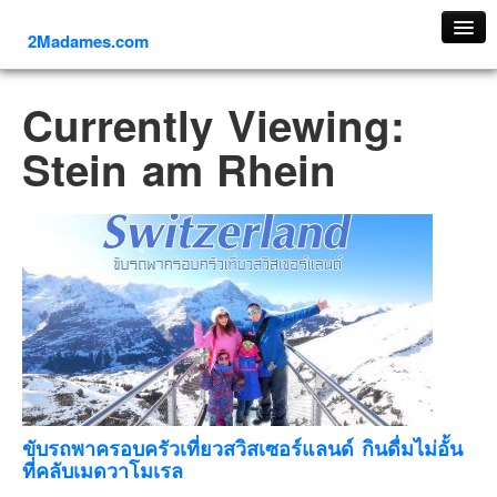
2Madames.com
เที่ยวทั่วไทย
Currently Viewing:
ภาคเหนือ
Stein am Rhein
ภาคใต้
ภาคตะวันออก
ภาคกลาง
ภาคตะวันตก
ภาคอีสาน
ทริปต่างประเทศ
ยุโรป
รัสเซีย
อิตาลี
ขับรถพาครอบครัวเที่ยวสวิสเซอร์แลนด์ กินดื่มไม่อั้น
ที่คลับเมดวาโมเรล
ตุรกี-ตุรเคีย