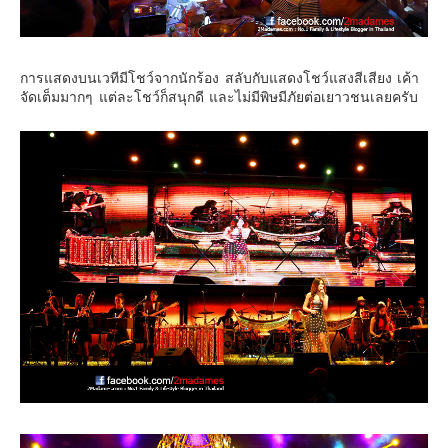
การแสดงบนเวทีมีโชว์จากนักร้อง สลับกับแสดงโชว์แสงสีเสียง เค้า
จัดเต็มมากๆ แต่ละโชว์ก็สนุกดี และไม่มีพิษมีภัยต่อเยาวชนเลยครับ