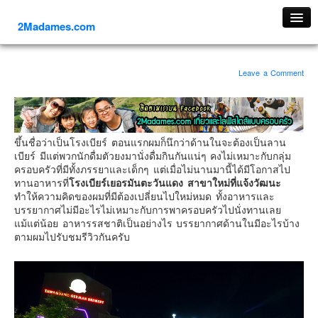
2Madames.com
เที่ยวทั่วไทย
Leave a Comment
ภาคเหนือ
ภาคใต้
ภาคตะวันออก
ขึ้นชื่อว่าเป็นโรงเบียร์ ตอนแรกผมก็นึกว่าด้านในจะต้องเป็นลาน
ภาคกลาง
เบียร์ มีแต่พวกนักดื่มตัวยงมานั่งดื่มกินกันแน่ๆ คงไม่เหมาะกับกลุ่ม
ภาคตะวันตก
ครอบครัวที่มีทั้งภรรยาและเด็กๆ แต่เมื่อไม่นานมานี้ได้มีโอกาสไป
ทานอาหารที่
โรงเบียร์เยอรมันตะวันแดง สาขาใหม่ที่แจ้งวัฒนะ
ภาคอีสาน
ทำให้ความคิดของผมที่มีต้องเปลี่ยนไปใหม่หมด ทั้งอาหารและ
บรรยากาศไม่มีอะไรไม่เหมาะกับการพาครอบครัวไปนั่งทานเลย
ทริปต่างประเทศ
แม้แต่น้อย อาหารรสชาติเป็นอย่างไร บรรยากาศด้านในมีอะไรบ้าง
ยุโรป
ตามผมไปรับชมรีวิวกันครับ
รัสเซีย
อิตาลี
ตุรกี-ตุรเคีย