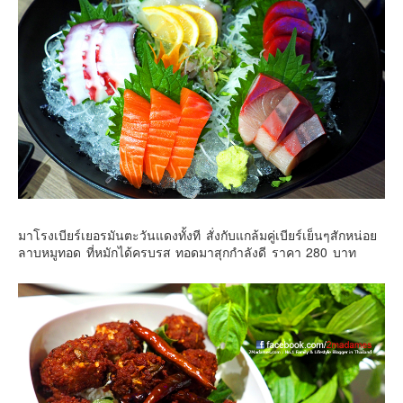
มาโรงเบียร์เยอรมันตะวันแดงทั้งที สั่งกับแกล้มคู่เบียร์เย็นๆสักหน่อย
ลาบหมูทอด ที่หมักได้ครบรส ทอดมาสุกกำลังดี ราคา 280 บาท