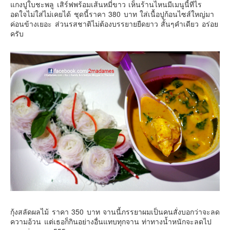
แกงปูใบชะพลู เสิร์ฟพร้อมเส้นหมี่ขาว เห็นร้านไหนมีเมนูนี้ทีไร
อดใจไม่ใส่ไม่เคยได้ ชุดนี้ราคา 380 บาท ใส่เนื้อปูก้อนไซส์ใหญ่มา
ค่อนข้างเยอะ ส่วนรสชาติไม่ต้องบรรยายยืดยาว สั้นๆคำเดียว อร่อย
ครับ
กุ้งสลัดผลไม้ ราคา 350 บาท จานนี้ภรรยาผมเป็นคนสั่งบอกว่าจะลด
ความอ้วน แต่เธอก็กินอย่างอื่นแทบทุกจาน ท่าทางน้ำหนักจะลดไป