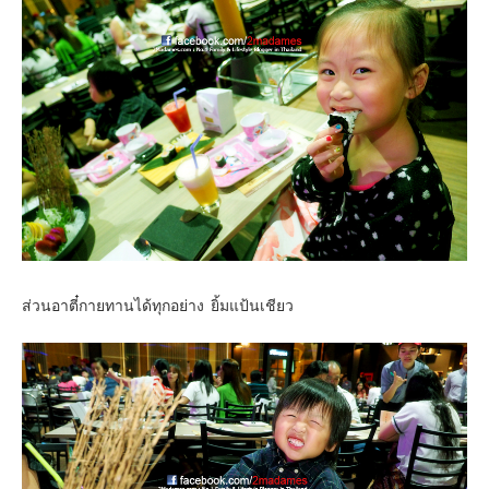
ส่วนอาตี๋กายทานได้ทุกอย่าง ยิ้มแป้นเชียว