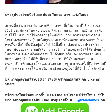
บทสรุปของโรงเบียร์เยอรมันตะวันแดง สาขาแจ้งวัฒนะ
สถานที่กว้างขวาง ที่จอดรถเพียบ สาขานี้เป็นสาขาที่ 3 ของโรง
เบียร์เยอรมันตะวันแดง ต่อจากที่พระรามสามและรามอินทรา เพิ่ง
เปิดได้ไม่นาน ทำให้ทุกอย่างดูใหม่เอี่ยมมากๆ อาหารอร่อยดีครับ
โดยเฉพาะอาหารญี่ปุ่นเนี่ยคุณภาพปลาที่ยอดมาก มาประกอบกับอา
หารอื่นๆที่เค้าขึ้นชื่ออยู่แล้วก็ทำให้มื้อนี้เราค่อนข้างจะประทับใจ
รสชาติของอาหารเลยทีเดียว การบริการมีน้องประจำที่โต๊ะ สั่งอะไร
ไม่ตกหล่น จบงานถึงกับต้องทิปไปด้วยแบงก์สีแดง การแสดงเหมาะ
กับทุกเพศทุกวัย ไม่มีพิษมีภัยต่อเยาวชน ที่นี่จึงเหมาะกับกลุ่ม
ครอบครัว เพื่อนฝูง เลี้ยงฉลองโอกาสต่างๆ มาทานครั้งนี้ถือว่าชอบที่
นี่มาก และอาจจะได้แวะเวียนมาฝากท้องดูโชว์ที่นี่อีกในเร็ววันครับ
ปล.หากคุณชอบรีวิวของเรา เพียงแค่ฝากคอมเม้นท์ กด Like กด
Share
หรืออยากใกล้ชิดกันมากขึ้น แอด Line มาได้เลย มีรีวิวใหม่จะส่งไป
บอก อยากคุยกับแอดมิน Line มาคุยเลยจ้า
ID :
@2Madames
กด