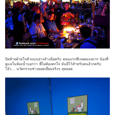
ปิดท้ายด้วยโถส้วมบนอ่างล้างมือครับ ตอนแรกที่เจอผมงงมาก น้องที่
ดูแลในห้องน้ำบอกว่า พี่ไม่ต้องตกใจ มันมีไว้สำหรับคนอ้วกครับ
โอ้ว… นวัตกรรมช่างยอดเยี่ยมจริงๆ สุดยอด