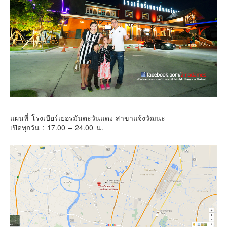
เยอรมัน
ฝรั่งเศส
ออสเตรีย
สาธารณรัฐเช็ก
ฮังการี
เนเธอร์แลนด์
เบลเยี่ยม
สวิสเซอร์แลนด์
แผนที่ โรงเบียร์เยอรมันตะวันแดง สาขาแจ้งวัฒนะ
เปิดทุกวัน : 17.00 – 24.00 น.
โปรตุเกส
สเปน
โครเอเชีย
สโลเวเนีย
มอนเตรเนโกร
บอสเนียและเฮอร์เซโกวีน่า
ญี่ปุ่น