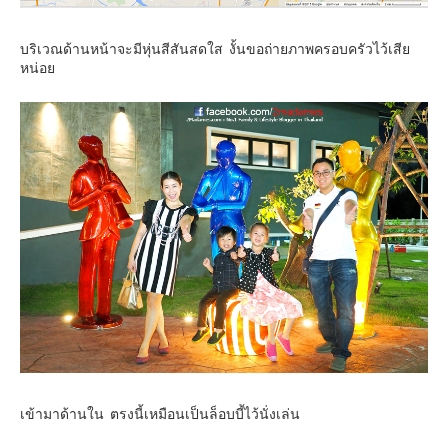
คันโต-โตเกียวและรอบๆ
บริเวณด้านหน้าจะมีหุ่นสีสันสดใส งั้นขอถ่ายภาพครอบครัวไว้เสีย
คันไซ-โอซาก้า เกียวโต
หน่อย
คิวชู – ฟุกุโอกะ ซางะ เปปปุ ยุฟุอิน นางาซากิ
ฟูจิ
ฮอกไกโด
เอเชีย
สิงคโปร์
จีน
มาเลเชีย
เวียดนาม
ฮ่องกง
มาเก๊า
มัลดีฟส์
เข้ามาด้านใน ตรงนี้เหมือนเป็นล็อบบี้ไว้นั่งเล่น
อินเดีย