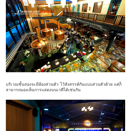
บริเวณชั้นสองจะมีห้องส่วนตัว ไว้สังสรรค์กันแบบส่วนตัวด้วย แต่ก็
สามารถมองเห็นการแสดงบนเวทีได้เช่นกัน