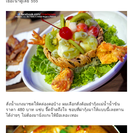
เยอะน่าดูเลย 555
สั่งน้ำแกงมาซดให้คล่องคอบ้าง ผมเลือกสั่งต้อมยำกุ้งแม่น้ำน้ำข้น
ราคา 480 บาท แซ่บ จี๊ดจ๊าดถึงใจ ชอบที่ผ่ากุ้งมาให้แบบนี้เลยทาน
ได้ง่ายๆ ไม่ต้องมานั่งแกะให้มือเลอะเทอะ