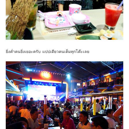
ยิ่งค่ำคนยิ่งเยอะครับ แปปเดียวคนเต็มทุกโต๊ะเลย