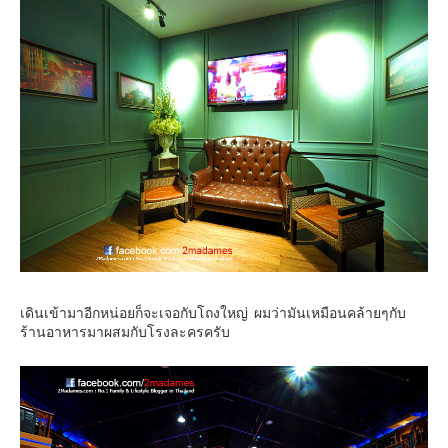
อินโดนีเซีย
เกาหลีใต้
ฮ่องกง
ไต้หวัน
ฟิลิปปินส์
ออสเตรเลีย
นิวซีแลนด์
อเมริกา
ร้านอร่อย
บทความครอบครัว
เดินเข้ามาอีกหน่อยก็จะเจอกับโถงใหญ่ ผมว่ามันเหมือนคล้ายๆกับ
Beauty Review
ร้านอาหารมาผสมกับโรงละครครับ
รีวิวสายการบิน
Products & Applications
Events & PR News
About Us