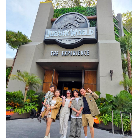
อินโดนีเซีย
เกาหลีใต้
ฮ่องกง
ไต้หวัน
ฟิลิปปินส์
ออสเตรเลีย
นิวซีแลนด์
อเมริกา
ร้านอร่อย
บทความครอบครัว
Beauty Review
รีวิวสายการบิน
Products & Applications
Events & PR News
About Us