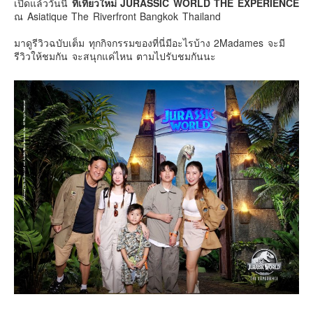
เปิดแล้ววันนี้
ที่เที่ยวใหม่ JURASSIC WORLD THE EXPERIENCE
เยอรมัน
ณ Asiatique The Riverfront Bangkok Thailand
ฝรั่งเศส
มาดูรีวิวฉบับเต็ม ทุกกิจกรรมของที่นี่มีอะไรบ้าง 2Madames จะมี
ออสเตรีย
รีวิวให้ชมกัน จะสนุกแค่ไหน ตามไปรับชมกันนะ
สาธารณรัฐเช็ก
ฮังการี
เนเธอร์แลนด์
เบลเยี่ยม
สวิสเซอร์แลนด์
โปรตุเกส
สเปน
โครเอเชีย
สโลเวเนีย
มอนเตรเนโกร
บอสเนียและเฮอร์เซโกวีน่า
ญี่ปุ่น