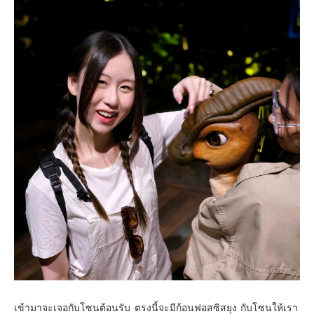
เข้ามาจะเจอกับโซนต้อนรับ ตรงนี้จะมีก้อนฟอสซิสยุง กับโซนให้เรา