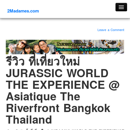
2Madames.com
เที่ยวทั่วไทย
Leave a Comment
ภาคเหนือ
ภาคใต้
ภาคตะวันออก
รีวิว ที่เที่ยวใหม่
ภาคกลาง
JURASSIC WORLD
ภาคตะวันตก
ภาคอีสาน
THE EXPERIENCE @
ทริปต่างประเทศ
Asiatique The
ยุโรป
Riverfront Bangkok
รัสเซีย
อิตาลี
Thailand
ตุรกี-ตุรเคีย