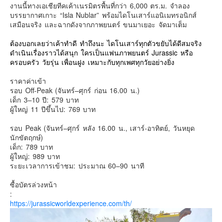
งานนี้ทางเอเชียทีคเค้าเนรมิตรพื้นที่กว่า 6,000 ตร.ม. จำลอง
คันโต-โตเกียวและรอบๆ
บรรยากาศเกาะ “Isla Nublar” พร้อมไดโนเสาร์แอนิเมทรอนิกส์
เสมือนจริง และฉากดังจากภาพยนตร์ ขนมาเยอะ จัดมาเต็ม
คันไซ-โอซาก้า เกียวโต
คิวชู – ฟุกุโอกะ ซางะ เปปปุ ยุฟุอิน นางาซากิ
ต้องบอกเลยว่าเค้าทำดี ทำถึงนะ ไดโนเสาร์ทุกตัวขยับได้ดีสมจริง
ดำเนินเรื่องราวได้สนุก ใครเป็นแฟนภาพยนตร์ Jurassic หรือ
ฟูจิ
ครอบครัว วัยรุ่น เพื่อนฝูง เหมาะกับทุกเพศทุกวัยอย่างยิ่ง
ฮอกไกโด
ราคาค่าเข้า
เอเชีย
รอบ Off-Peak (จันทร์–ศุกร์ ก่อน 16.00 น.)
เด็ก 3–10 ปี: 579 บาท
สิงคโปร์
ผู้ใหญ่ 11 ปีขึ้นไป: 769 บาท
จีน
รอบ Peak (จันทร์–ศุกร์ หลัง 16.00 น., เสาร์-อาทิตย์, วันหยุด
มาเลเชีย
นักขัตฤกษ์)
เด็ก: 789 บาท
เวียดนาม
ผู้ใหญ่: 989 บาท
ระยะเวลาการเข้าชม: ประมาณ 60–90 นาที
ฮ่องกง
มาเก๊า
ซื้อบัตรล่วงหน้า
:
มัลดีฟส์
https://jurassicworldexperience.com/th/
อินเดีย