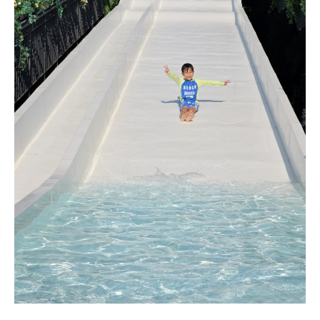
Contact & Support Us