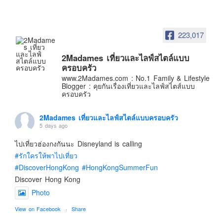
อินโดนีเซีย
เกาหลีใต้
223,017
ฮ่องกง
ไต้หวัน
2Madames เที่ยวและไลฟ์สไตล์แบบ
ฟิลิปปินส์
ครอบครัว
www.2Madames.com : No.1 Family & Lifestyle
ออสเตรเลีย
Blogger : คุยกันเรื่องเที่ยวและไลฟ์สไตส์แบบ
ครอบครัว
นิวซีแลนด์
อเมริกา
2Madames เที่ยวและไลฟ์สไตล์แบบครอบครัว
5 days ago
ร้านอร่อย
บทความครอบครัว
ไปเที่ยวฮ่องกงกันนะ Disneyland is calling
#รักใครให้พาไปเที่ยว
Beauty Review
#DiscoverHongKong
#HongKongSummerFun
รีวิวสายการบิน
Discover Hong Kong
Products & Applications
Photo
Events & PR News
View on Facebook
·
Share
About Us