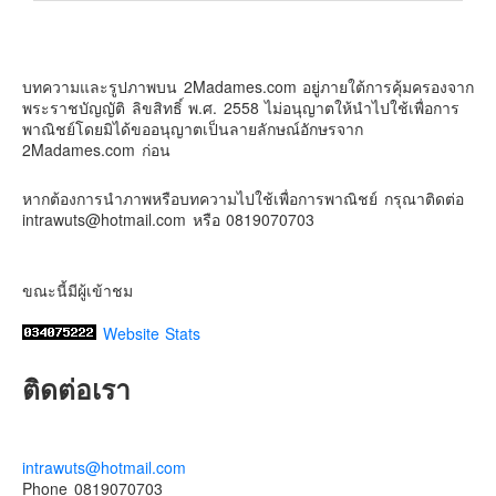
Contact & Support Us
2Madames เที่ยวและไลฟ์สไตล์แบบครอบครัว
2 weeks ago
บทความและรูปภาพบน 2Madames.com อยู่ภายใต้การคุ้มครองจาก
เตรียมไว้หนวด ถอยปืนลูกซอง
พระราชบัญญัติ ลิขสิทธิ์ พ.ศ. 2558 ไม่อนุญาตให้นำไปใช้เพื่อการ
#น้องเกรซ
#ลูกสาวเราเป็นสาวแล้ว
พาณิชย์โดยมิได้ขออนุญาตเป็นลายลักษณ์อักษรจาก
2Madames.com ก่อน
Photo
View on Facebook
·
Share
หากต้องการนำภาพหรือบทความไปใช้เพื่อการพาณิชย์ กรุณาติดต่อ
intrawuts@hotmail.com หรือ 0819070703
ขณะนี้มีผู้เข้าชม
Website Stats
ติดต่อเรา
intrawuts@hotmail.com
Phone 0819070703