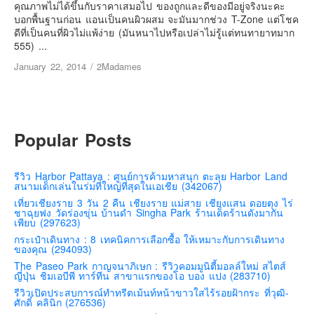
เยอรมัน
คุณภาพไม่ได้ขึ้นกับราคาเสมอไป ของถูกและดีของมีอยู่จริงนะคะ
บอกพื้นฐานก่อน แอนเป็นคนผิวผสม จะมันมากช่วง T-Zone แต่โชค
ฝรั่งเศส
ดีที่เป็นคนที่ผิวไม่แพ้ง่าย (มันหนาไปหรือเปล่าไม่รู้แต่ทนทายาทมาก
555) ...
ออสเตรีย
January 22, 2014
/
2Madames
สาธารณรัฐเช็ก
ฮังการี
เนเธอร์แลนด์
Popular Posts
เบลเยี่ยม
สวิสเซอร์แลนด์
รีวิว Harbor Pattaya : ศูนย์การค้ามหาสนุก ตะลุย Harbor Land
โปรตุเกส
สนามเด็กเล่นในร่มที่ใหญ่ที่สุดในเอเชีย (342067)
สเปน
เที่ยวเชียงราย 3 วัน 2 คืน เชียงราย แม่สาย เชียงแสน ดอยตุง ไร่
ชาฉุยฟง วัดร่องขุ่น บ้านดำ Singha Park ร้านเด็ดร้านดังมากัน
เพียบ (297623)
โครเอเชีย
กระเป๋าเดินทาง : 8 เทคนิคการเลือกซื้อ ให้เหมาะกับการเดินทาง
สโลเวเนีย
ของคุณ (294093)
The Paseo Park กาญจนาภิเษก : รีวิวคอมมูนิตี้มอลล์ใหม่ สไตส์
มอนเตรเนโกร
ญี่ปุ่น ชิมเอบีพี ทาร์ทีน สาขาแรกของโอ บอง แปง (283710)
บอสเนียและเฮอร์เซโกวีน่า
รีวิวเปิดประสบการณ์ทำทรีตเม้นท์หน้าขาวใสไร้รอยฝ้ากระ ที่วุฒิ-
ศักดิ์ คลินิก (276536)
ญี่ปุ่น