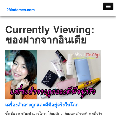
2Madames.com
เที่ยวทั่วไทย
Currently Viewing:
ภาคเหนือ
ของฝากจากอินเดีย
ภาคใต้
ภาคตะวันออก
ภาคกลาง
ภาคตะวันตก
ภาคอีสาน
ทริปต่างประเทศ
ยุโรป
รัสเซีย
อิตาลี
เครื่องสำอางถูกและดีมีอยู่จริงในโลก
ตุรกี-ตุรเคีย
ขึ้นชื่อว่าเครื่องสำอางใครๆก็ต้องคิดว่าต้องแพงถึงจะดี แต่ที่จริง