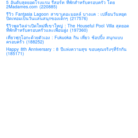
5 อันดับสุดยอดโรงแรม รีสอร์ท ที่พักสำหรับครอบครัว โดย
2Madames.com (220885)
คันโต-โตเกียวและรอบๆ
รีวิว Fantasia Lagoon สาขาเดอะมอลล์ บางแค : เปลี่ยนวันหยุด
คันไซ-โอซาก้า เกียวโต
ปิดเทอมเป็นวันแสนสนุกของเด็กๆ (217576)
รีวิวพูลวิลล่าเปิดใหม่ที่เขาใหญ่ : The Houseful Pool Villa สุดยอด
คิวชู – ฟุกุโอกะ ซางะ เปปปุ ยุฟุอิน นางาซากิ
ที่พักสำหรับครอบครัวและเพื่อนฝูง (197360)
ฟูจิ
เที่ยวฟุกุโอกะด้วยตัวเอง : Fukuoka กิน เที่ยว ช้อปปิ้ง สนุกแบบ
ครอบครัว (188252)
ฮอกไกโด
Happy 8th Anniversary : 8 ปีแห่งความสุข ขอบคุณจริงๆที่รักกัน
(185171)
เอเชีย
สิงคโปร์
จีน
มาเลเชีย
เวียดนาม
ฮ่องกง
มาเก๊า
มัลดีฟส์
อินเดีย