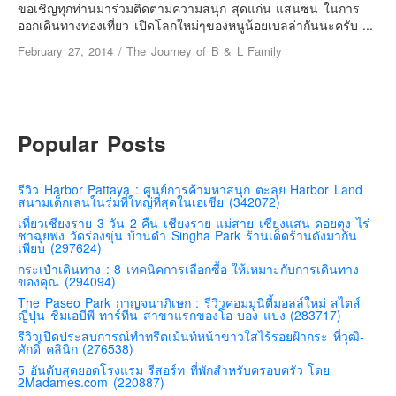
เยอรมัน
ขอเชิญทุกท่านมาร่วมติดตามความสนุก สุดแก่น แสนซน ในการ
ออกเดินทางท่องเที่ยว เปิดโลกใหม่ๆของหนูน้อยเบลล่ากันนะครับ ...
ฝรั่งเศส
February 27, 2014
/
The Journey of B & L Family
ออสเตรีย
สาธารณรัฐเช็ก
ฮังการี
Popular Posts
เนเธอร์แลนด์
เบลเยี่ยม
รีวิว Harbor Pattaya : ศูนย์การค้ามหาสนุก ตะลุย Harbor Land
สวิสเซอร์แลนด์
สนามเด็กเล่นในร่มที่ใหญ่ที่สุดในเอเชีย (342072)
เที่ยวเชียงราย 3 วัน 2 คืน เชียงราย แม่สาย เชียงแสน ดอยตุง ไร่
โปรตุเกส
ชาฉุยฟง วัดร่องขุ่น บ้านดำ Singha Park ร้านเด็ดร้านดังมากัน
เพียบ (297624)
สเปน
กระเป๋าเดินทาง : 8 เทคนิคการเลือกซื้อ ให้เหมาะกับการเดินทาง
โครเอเชีย
ของคุณ (294094)
The Paseo Park กาญจนาภิเษก : รีวิวคอมมูนิตี้มอลล์ใหม่ สไตส์
สโลเวเนีย
ญี่ปุ่น ชิมเอบีพี ทาร์ทีน สาขาแรกของโอ บอง แปง (283717)
มอนเตรเนโกร
รีวิวเปิดประสบการณ์ทำทรีตเม้นท์หน้าขาวใสไร้รอยฝ้ากระ ที่วุฒิ-
ศักดิ์ คลินิก (276538)
บอสเนียและเฮอร์เซโกวีน่า
5 อันดับสุดยอดโรงแรม รีสอร์ท ที่พักสำหรับครอบครัว โดย
2Madames.com (220887)
ญี่ปุ่น