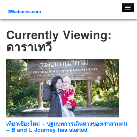
2Madames.com
เที่ยวทั่วไทย
Currently Viewing:
ภาคเหนือ
ดาราเทวี
ภาคใต้
ภาคตะวันออก
ภาคกลาง
ภาคตะวันตก
ภาคอีสาน
ทริปต่างประเทศ
ยุโรป
รัสเซีย
อิตาลี
เที่ยวเชียงใหม่ – ปฐมบทการเดินทางของเราสามคน
– B and L Journey has started
ตุรกี-ตุรเคีย