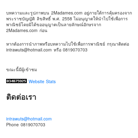
ดิสนี่ย์แลนด์ไม่ปิดไม่กลับ
Contact & Support Us
บทความและรูปภาพบน 2Madames.com อยู่ภายใต้การคุ้มครองจาก
ปล. ขอบคุณเสื้อทีมน่ารักๆจาก
BabyLovett เสื้อผ้าเด็ก
พระราชบัญญัติ ลิขสิทธิ์ พ.ศ. 2558 ไม่อนุญาตให้นำไปใช้เพื่อการ
#รักใครให้พาไปดิสนีย์แลนด์
#hongkongdisneyland
พาณิชย์โดยมิได้ขออนุญาตเป็นลายลักษณ์อักษรจาก
#discoverhongkong
#hongkongsummerfu
2Madames.com ก่อน
Discover Hong Kong
หากต้องการนำภาพหรือบทความไปใช้เพื่อการพาณิชย์ กรุณาติดต่อ
Photo
intrawuts@hotmail.com หรือ 0819070703
View on Facebook
·
Share
ขณะนี้มีผู้เข้าชม
Website Stats
ติดต่อเรา
intrawuts@hotmail.com
Phone 0819070703