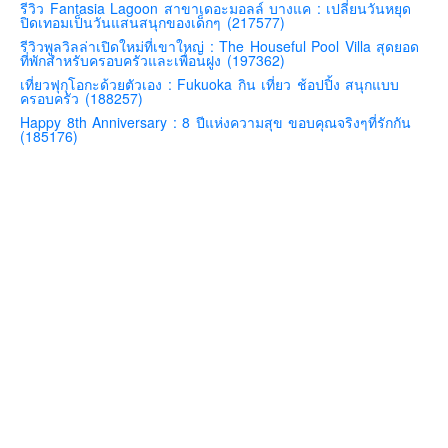
รีวิว Fantasia Lagoon สาขาเดอะมอลล์ บางแค : เปลี่ยนวันหยุด
ปิดเทอมเป็นวันแสนสนุกของเด็กๆ (217577)
คันโต-โตเกียวและรอบๆ
รีวิวพูลวิลล่าเปิดใหม่ที่เขาใหญ่ : The Houseful Pool Villa สุดยอด
คันไซ-โอซาก้า เกียวโต
ที่พักสำหรับครอบครัวและเพื่อนฝูง (197362)
เที่ยวฟุกุโอกะด้วยตัวเอง : Fukuoka กิน เที่ยว ช้อปปิ้ง สนุกแบบ
คิวชู – ฟุกุโอกะ ซางะ เปปปุ ยุฟุอิน นางาซากิ
ครอบครัว (188257)
ฟูจิ
Happy 8th Anniversary : 8 ปีแห่งความสุข ขอบคุณจริงๆที่รักกัน
(185176)
ฮอกไกโด
เอเชีย
สิงคโปร์
จีน
มาเลเชีย
เวียดนาม
ฮ่องกง
มาเก๊า
มัลดีฟส์
อินเดีย