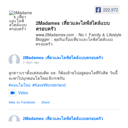
อินโดนีเซีย
222,972
เกาหลีใต้
ฮ่องกง
2Madames เที่ยวและไลฟ์สไตล์แบบ
ครอบครัว
ไต้หวัน
www.2Madames.com : No.1 Family & Lifestyle
ฟิลิปปินส์
Blogger : คุยกันเรื่องเที่ยวและไลฟ์สไตส์แบบ
ครอบครัว
ออสเตรเลีย
นิวซีแลนด์
2Madames เที่ยวและไลฟ์สไตล์แบบครอบครัว
3 days ago
อเมริกา
ลูกสาวเราตั้งแต่สอบติด มธ. ก็ต้องย้ายไปอยู่คอนโดที่รังสิต วันนี้
ร้านอร่อย
จะพาไปบุกคอนโดใหม่เจ๊เกรซกัน
บทความครอบครัว
#คอนโดใหม่
#KaveWonderland
Beauty Review
Video
รีวิวสายการบิน
View on Facebook
·
Share
Products & Applications
Events & PR News
2Madames เที่ยวและไลฟ์สไตล์แบบครอบครัว
5 days ago
About Us