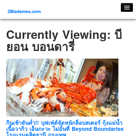
2Madames.com
เที่ยวทั่วไทย
Currently Viewing: บี
ภาคเหนือ
ยอน บอนดารี่
ภาคใต้
ภาคตะวันออก
ภาคกลาง
ภาคตะวันตก
ภาคอีสาน
ทริปต่างประเทศ
ยุโรป
รัสเซีย
อิตาลี
กินเช้ายันค่ำ!! บุฟเฟ่ต์จัดหนักล็อบสเตอร์ กุ้งแม่น้ำ
เนื้อวากิว เอ็นกะวะ ไม่อั้นที่ Beyond Boundaries
ตุรกี-ตุรเคีย
โรงแรมดุสิตธานี กรุงเทพ