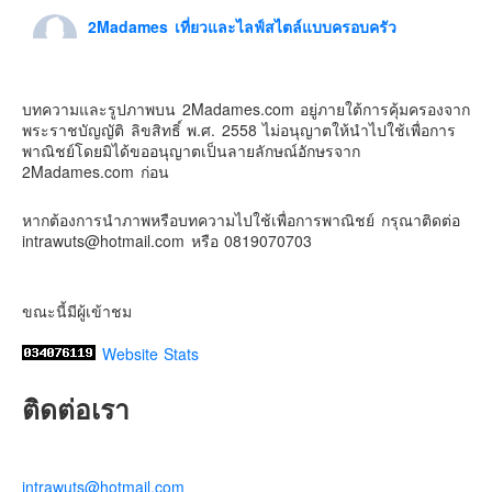
2Madames เที่ยวและไลฟ์สไตล์แบบครอบครัว
Contact & Support Us
6 days ago
ดิสนี่ย์แลนด์ไม่ปิดไม่กลับ
บทความและรูปภาพบน 2Madames.com อยู่ภายใต้การคุ้มครองจาก
ปล. ขอบคุณเสื้อทีมน่ารักๆจาก
BabyLovett เสื้อผ้าเด็ก
พระราชบัญญัติ ลิขสิทธิ์ พ.ศ. 2558 ไม่อนุญาตให้นำไปใช้เพื่อการ
#รักใครให้พาไปดิสนีย์แลนด์
#hongkongdisneyland
พาณิชย์โดยมิได้ขออนุญาตเป็นลายลักษณ์อักษรจาก
#discoverhongkong
#hongkongsummerfu
2Madames.com ก่อน
Discover Hong Kong
หากต้องการนำภาพหรือบทความไปใช้เพื่อการพาณิชย์ กรุณาติดต่อ
Photo
intrawuts@hotmail.com หรือ 0819070703
View on Facebook
·
Share
ขณะนี้มีผู้เข้าชม
Website Stats
ติดต่อเรา
intrawuts@hotmail.com