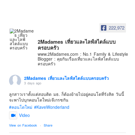
อินโดนีเซีย
เกาหลีใต้
ฮ่องกง
222,972
ไต้หวัน
ฟิลิปปินส์
2Madames เที่ยวและไลฟ์สไตล์แบบ
ครอบครัว
ออสเตรเลีย
www.2Madames.com : No.1 Family & Lifestyle
Blogger : คุยกันเรื่องเที่ยวและไลฟ์สไตส์แบบ
นิวซีแลนด์
ครอบครัว
อเมริกา
ร้านอร่อย
2Madames เที่ยวและไลฟ์สไตล์แบบครอบครัว
3 days ago
บทความครอบครัว
ลูกสาวเราตั้งแต่สอบติด มธ. ก็ต้องย้ายไปอยู่คอนโดที่รังสิต วันนี้
Beauty Review
จะพาไปบุกคอนโดใหม่เจ๊เกรซกัน
รีวิวสายการบิน
#คอนโดใหม่
#KaveWonderland
Video
Products & Applications
Events & PR News
View on Facebook
·
Share
About Us