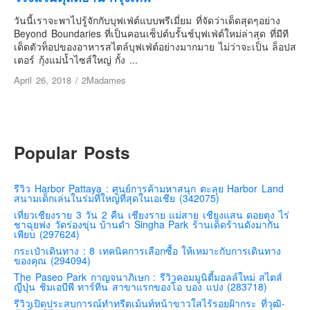
เยอรมัน
วันนี้เราจะพาไปรู้จักกับบุฟเฟ่ต์แบบพรีเมี่ยม ที่จัดว่าเด็ดสุดๆอย่าง
ฝรั่งเศส
Beyond Boundaries ที่เป็นคอนเซ็ปต์บรั้นช์บุฟเฟ่ต์ใหม่ล่าสุด ที่มีที
เด็ดตัวท็อปของอาหารสไตล์บุฟเฟ่ต์อย่างมากมาย ไม่ว่าจะเป็น ล็อปส
ออสเตรีย
เตอร์ กุ้งแม่น้ำไซส์ใหญ่ กั้ง ...
สาธารณรัฐเช็ก
April 26, 2018
/
2Madames
ฮังการี
เนเธอร์แลนด์
เบลเยี่ยม
Popular Posts
สวิสเซอร์แลนด์
โปรตุเกส
รีวิว Harbor Pattaya : ศูนย์การค้ามหาสนุก ตะลุย Harbor Land
สนามเด็กเล่นในร่มที่ใหญ่ที่สุดในเอเชีย (342075)
สเปน
เที่ยวเชียงราย 3 วัน 2 คืน เชียงราย แม่สาย เชียงแสน ดอยตุง ไร่
โครเอเชีย
ชาฉุยฟง วัดร่องขุ่น บ้านดำ Singha Park ร้านเด็ดร้านดังมากัน
เพียบ (297624)
สโลเวเนีย
กระเป๋าเดินทาง : 8 เทคนิคการเลือกซื้อ ให้เหมาะกับการเดินทาง
ของคุณ (294094)
มอนเตรเนโกร
The Paseo Park กาญจนาภิเษก : รีวิวคอมมูนิตี้มอลล์ใหม่ สไตส์
บอสเนียและเฮอร์เซโกวีน่า
ญี่ปุ่น ชิมเอบีพี ทาร์ทีน สาขาแรกของโอ บอง แปง (283718)
รีวิวเปิดประสบการณ์ทำทรีตเม้นท์หน้าขาวใสไร้รอยฝ้ากระ ที่วุฒิ-
ญี่ปุ่น