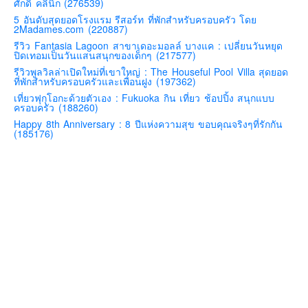
ศักดิ์ คลินิก (276539)
คันโต-โตเกียวและรอบๆ
5 อันดับสุดยอดโรงแรม รีสอร์ท ที่พักสำหรับครอบครัว โดย
2Madames.com (220887)
คันไซ-โอซาก้า เกียวโต
รีวิว Fantasia Lagoon สาขาเดอะมอลล์ บางแค : เปลี่ยนวันหยุด
ปิดเทอมเป็นวันแสนสนุกของเด็กๆ (217577)
คิวชู – ฟุกุโอกะ ซางะ เปปปุ ยุฟุอิน นางาซากิ
รีวิวพูลวิลล่าเปิดใหม่ที่เขาใหญ่ : The Houseful Pool Villa สุดยอด
ฟูจิ
ที่พักสำหรับครอบครัวและเพื่อนฝูง (197362)
เที่ยวฟุกุโอกะด้วยตัวเอง : Fukuoka กิน เที่ยว ช้อปปิ้ง สนุกแบบ
ฮอกไกโด
ครอบครัว (188260)
เอเชีย
Happy 8th Anniversary : 8 ปีแห่งความสุข ขอบคุณจริงๆที่รักกัน
(185176)
สิงคโปร์
จีน
มาเลเชีย
เวียดนาม
ฮ่องกง
มาเก๊า
มัลดีฟส์
อินเดีย