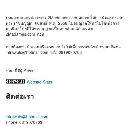
1 week ago
Contact & Support Us
ดิสนี่ย์แลนด์ไม่ปิดไม่กลับ
บทความและรูปภาพบน 2Madames.com อยู่ภายใต้การคุ้มครองจาก
ปล. ขอบคุณเสื้อทีมน่ารักๆจาก
BabyLovett เสื้อผ้าเด็ก
พระราชบัญญัติ ลิขสิทธิ์ พ.ศ. 2558 ไม่อนุญาตให้นำไปใช้เพื่อการ
#รักใครให้พาไปดิสนีย์แลนด์
#hongkongdisneyland
พาณิชย์โดยมิได้ขออนุญาตเป็นลายลักษณ์อักษรจาก
#discoverhongkong
#hongkongsummerfu
2Madames.com ก่อน
Discover Hong Kong
หากต้องการนำภาพหรือบทความไปใช้เพื่อการพาณิชย์ กรุณาติดต่อ
Photo
intrawuts@hotmail.com หรือ 0819070703
View on Facebook
·
Share
ขณะนี้มีผู้เข้าชม
Website Stats
ติดต่อเรา
intrawuts@hotmail.com
Phone 0819070703