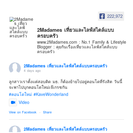
อินโดนีเซีย
เกาหลีใต้
222,972
ฮ่องกง
2Madames เที่ยวและไลฟ์สไตล์แบบ
ไต้หวัน
ครอบครัว
ฟิลิปปินส์
www.2Madames.com : No.1 Family & Lifestyle
Blogger : คุยกันเรื่องเที่ยวและไลฟ์สไตส์แบบ
ออสเตรเลีย
ครอบครัว
นิวซีแลนด์
2Madames เที่ยวและไลฟ์สไตล์แบบครอบครัว
อเมริกา
4 days ago
ร้านอร่อย
ลูกสาวเราตั้งแต่สอบติด มธ. ก็ต้องย้ายไปอยู่คอนโดที่รังสิต วันนี้
บทความครอบครัว
จะพาไปบุกคอนโดใหม่เจ๊เกรซกัน
#คอนโดใหม่
#KaveWonderland
Beauty Review
Video
รีวิวสายการบิน
View on Facebook
·
Share
Products & Applications
Events & PR News
2Madames เที่ยวและไลฟ์สไตล์แบบครอบครัว
About Us