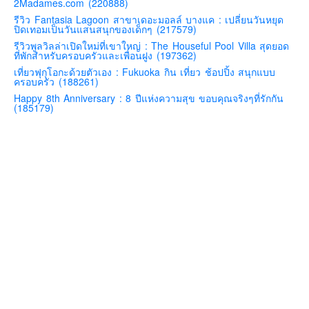
2Madames.com (220888)
คันโต-โตเกียวและรอบๆ
รีวิว Fantasia Lagoon สาขาเดอะมอลล์ บางแค : เปลี่ยนวันหยุด
ปิดเทอมเป็นวันแสนสนุกของเด็กๆ (217579)
คันไซ-โอซาก้า เกียวโต
รีวิวพูลวิลล่าเปิดใหม่ที่เขาใหญ่ : The Houseful Pool Villa สุดยอด
ที่พักสำหรับครอบครัวและเพื่อนฝูง (197362)
คิวชู – ฟุกุโอกะ ซางะ เปปปุ ยุฟุอิน นางาซากิ
เที่ยวฟุกุโอกะด้วยตัวเอง : Fukuoka กิน เที่ยว ช้อปปิ้ง สนุกแบบ
ฟูจิ
ครอบครัว (188261)
Happy 8th Anniversary : 8 ปีแห่งความสุข ขอบคุณจริงๆที่รักกัน
ฮอกไกโด
(185179)
เอเชีย
สิงคโปร์
จีน
มาเลเชีย
เวียดนาม
ฮ่องกง
มาเก๊า
มัลดีฟส์
อินเดีย