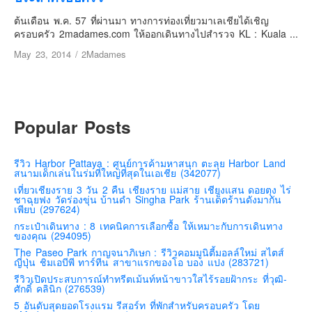
เยอรมัน
ต้นเดือน พ.ค. 57 ที่ผ่านมา ทางการท่องเที่ยวมาเลเชียได้เชิญ
ฝรั่งเศส
ครอบครัว 2madames.com ให้ออกเดินทางไปสำรวจ KL : Kuala ...
ออสเตรีย
May 23, 2014
/
2Madames
สาธารณรัฐเช็ก
ฮังการี
เนเธอร์แลนด์
Popular Posts
เบลเยี่ยม
สวิสเซอร์แลนด์
รีวิว Harbor Pattaya : ศูนย์การค้ามหาสนุก ตะลุย Harbor Land
สนามเด็กเล่นในร่มที่ใหญ่ที่สุดในเอเชีย (342077)
โปรตุเกส
เที่ยวเชียงราย 3 วัน 2 คืน เชียงราย แม่สาย เชียงแสน ดอยตุง ไร่
ชาฉุยฟง วัดร่องขุ่น บ้านดำ Singha Park ร้านเด็ดร้านดังมากัน
สเปน
เพียบ (297624)
โครเอเชีย
กระเป๋าเดินทาง : 8 เทคนิคการเลือกซื้อ ให้เหมาะกับการเดินทาง
ของคุณ (294095)
สโลเวเนีย
The Paseo Park กาญจนาภิเษก : รีวิวคอมมูนิตี้มอลล์ใหม่ สไตส์
ญี่ปุ่น ชิมเอบีพี ทาร์ทีน สาขาแรกของโอ บอง แปง (283721)
มอนเตรเนโกร
รีวิวเปิดประสบการณ์ทำทรีตเม้นท์หน้าขาวใสไร้รอยฝ้ากระ ที่วุฒิ-
บอสเนียและเฮอร์เซโกวีน่า
ศักดิ์ คลินิก (276539)
5 อันดับสุดยอดโรงแรม รีสอร์ท ที่พักสำหรับครอบครัว โดย
ญี่ปุ่น