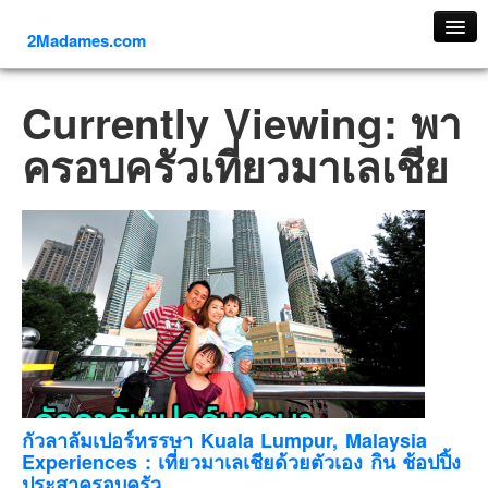
2Madames.com
เที่ยวทั่วไทย
Currently Viewing: พา
ภาคเหนือ
ครอบครัวเที่ยวมาเลเชีย
ภาคใต้
ภาคตะวันออก
ภาคกลาง
ภาคตะวันตก
ภาคอีสาน
ทริปต่างประเทศ
ยุโรป
รัสเซีย
อิตาลี
กัวลาลัมเปอร์หรรษา Kuala Lumpur, Malaysia
Experiences : เที่ยวมาเลเชียด้วยตัวเอง กิน ช้อปปิ้ง
ตุรกี-ตุรเคีย
ประสาครอบครัว