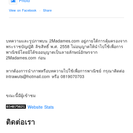
Photo
Contact & Support Us
View on Facebook
·
Share
2Madames เที่ยวและไลฟ์สไตล์แบบครอบครัว
2 weeks ago
บทความและรูปภาพบน 2Madames.com อยู่ภายใต้การคุ้มครองจาก
เตรียมไว้หนวด ถอยปืนลูกซอง
พระราชบัญญัติ ลิขสิทธิ์ พ.ศ. 2558 ไม่อนุญาตให้นำไปใช้เพื่อการ
#น้องเกรซ
#ลูกสาวเราเป็นสาวแล้ว
พาณิชย์โดยมิได้ขออนุญาตเป็นลายลักษณ์อักษรจาก
2Madames.com ก่อน
Photo
View on Facebook
·
Share
หากต้องการนำภาพหรือบทความไปใช้เพื่อการพาณิชย์ กรุณาติดต่อ
intrawuts@hotmail.com หรือ 0819070703
ขณะนี้มีผู้เข้าชม
Website Stats
ติดต่อเรา