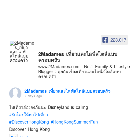
อินโดนีเซีย
เกาหลีใต้
ฮ่องกง
ไต้หวัน
223,017
ฟิลิปปินส์
ออสเตรเลีย
2Madames เที่ยวและไลฟ์สไตล์แบบ
ครอบครัว
นิวซีแลนด์
www.2Madames.com : No.1 Family & Lifestyle
อเมริกา
Blogger : คุยกันเรื่องเที่ยวและไลฟ์สไตส์แบบ
ครอบครัว
ร้านอร่อย
บทความครอบครัว
2Madames เที่ยวและไลฟ์สไตล์แบบครอบครัว
7 days ago
Beauty Review
ไปเที่ยวฮ่องกงกันนะ Disneyland is calling
รีวิวสายการบิน
#รักใครให้พาไปเที่ยว
Products & Applications
#DiscoverHongKong
#HongKongSummerFun
Events & PR News
Discover Hong Kong
About Us