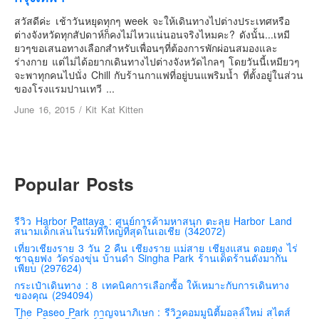
เยอรมัน
สวัสดีค่ะ เช้าวันหยุดทุกๆ week จะให้เดินทางไปต่างประเทศหรือ
ฝรั่งเศส
ต่างจังหวัดทุกสัปดาห์ก็คงไม่ไหวแน่นอนจริงไหมคะ? ดังนั้น...เหมี
ยวๆขอเสนอทางเลือกสำหรับเพื่อนๆที่ต้องการพักผ่อนสมองและ
ออสเตรีย
ร่างกาย แต่ไม่ได้อยากเดินทางไปต่างจังหวัดไกลๆ โดยวันนี้เหมียวๆ
สาธารณรัฐเช็ก
จะพาทุกคนไปนั่ง Chill กับร้านกาแฟที่อยู่บนแพริมน้ำ ที่ตั้งอยู่ในส่วน
ของโรงแรมปานเทวี ...
ฮังการี
June 16, 2015
/
Kit Kat Kitten
เนเธอร์แลนด์
เบลเยี่ยม
สวิสเซอร์แลนด์
Popular Posts
โปรตุเกส
สเปน
รีวิว Harbor Pattaya : ศูนย์การค้ามหาสนุก ตะลุย Harbor Land
โครเอเชีย
สนามเด็กเล่นในร่มที่ใหญ่ที่สุดในเอเชีย (342072)
เที่ยวเชียงราย 3 วัน 2 คืน เชียงราย แม่สาย เชียงแสน ดอยตุง ไร่
สโลเวเนีย
ชาฉุยฟง วัดร่องขุ่น บ้านดำ Singha Park ร้านเด็ดร้านดังมากัน
เพียบ (297624)
มอนเตรเนโกร
กระเป๋าเดินทาง : 8 เทคนิคการเลือกซื้อ ให้เหมาะกับการเดินทาง
บอสเนียและเฮอร์เซโกวีน่า
ของคุณ (294094)
The Paseo Park กาญจนาภิเษก : รีวิวคอมมูนิตี้มอลล์ใหม่ สไตส์
ญี่ปุ่น