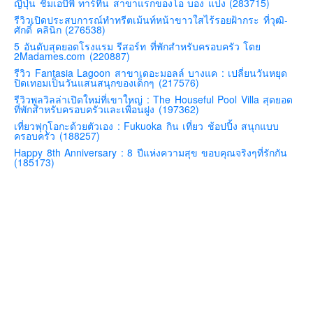
ญี่ปุ่น ชิมเอบีพี ทาร์ทีน สาขาแรกของโอ บอง แปง (283715)
คันโต-โตเกียวและรอบๆ
รีวิวเปิดประสบการณ์ทำทรีตเม้นท์หน้าขาวใสไร้รอยฝ้ากระ ที่วุฒิ-
ศักดิ์ คลินิก (276538)
คันไซ-โอซาก้า เกียวโต
5 อันดับสุดยอดโรงแรม รีสอร์ท ที่พักสำหรับครอบครัว โดย
2Madames.com (220887)
คิวชู – ฟุกุโอกะ ซางะ เปปปุ ยุฟุอิน นางาซากิ
รีวิว Fantasia Lagoon สาขาเดอะมอลล์ บางแค : เปลี่ยนวันหยุด
ฟูจิ
ปิดเทอมเป็นวันแสนสนุกของเด็กๆ (217576)
รีวิวพูลวิลล่าเปิดใหม่ที่เขาใหญ่ : The Houseful Pool Villa สุดยอด
ฮอกไกโด
ที่พักสำหรับครอบครัวและเพื่อนฝูง (197362)
เอเชีย
เที่ยวฟุกุโอกะด้วยตัวเอง : Fukuoka กิน เที่ยว ช้อปปิ้ง สนุกแบบ
ครอบครัว (188257)
สิงคโปร์
Happy 8th Anniversary : 8 ปีแห่งความสุข ขอบคุณจริงๆที่รักกัน
(185173)
จีน
มาเลเชีย
เวียดนาม
ฮ่องกง
มาเก๊า
มัลดีฟส์
อินเดีย