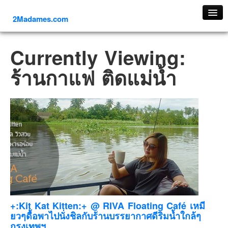
2Madames.com
เที่ยวทั่วไทย
Currently Viewing:
ภาคเหนือ
ร้านกาแฟ ติดแม่น้ำ
ภาคใต้
ภาคตะวันออก
ภาคกลาง
ภาคตะวันตก
ภาคอีสาน
ทริปต่างประเทศ
ยุโรป
รัสเซีย
อิตาลี
+:Kit Kat Kitten:+ @ RIVA Floating Café เหมี
ยวๆดื้อพาไปนั่งชิลกับร้านบรรยากาศดีริมน้ำใกล้ๆ
ตุรกี-ตุรเคีย
กรุงเทพฯ