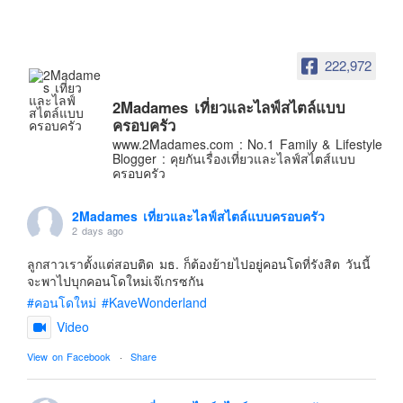
อินโดนีเซีย
เกาหลีใต้
ฮ่องกง
222,972
ไต้หวัน
2Madames เที่ยวและไลฟ์สไตล์แบบ
ฟิลิปปินส์
ครอบครัว
www.2Madames.com : No.1 Family & Lifestyle
ออสเตรเลีย
Blogger : คุยกันเรื่องเที่ยวและไลฟ์สไตส์แบบ
ครอบครัว
นิวซีแลนด์
อเมริกา
2Madames เที่ยวและไลฟ์สไตล์แบบครอบครัว
2 days ago
ร้านอร่อย
บทความครอบครัว
ลูกสาวเราตั้งแต่สอบติด มธ. ก็ต้องย้ายไปอยู่คอนโดที่รังสิต วันนี้
จะพาไปบุกคอนโดใหม่เจ๊เกรซกัน
Beauty Review
#คอนโดใหม่
#KaveWonderland
รีวิวสายการบิน
Video
Products & Applications
View on Facebook
·
Share
Events & PR News
About Us