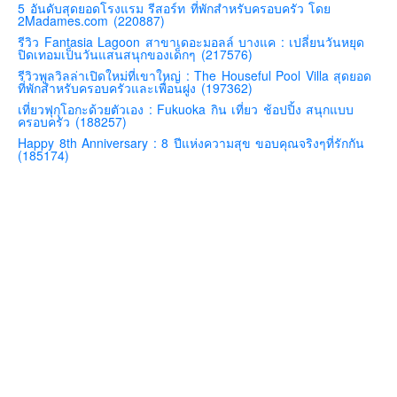
5 อันดับสุดยอดโรงแรม รีสอร์ท ที่พักสำหรับครอบครัว โดย
2Madames.com (220887)
คันโต-โตเกียวและรอบๆ
รีวิว Fantasia Lagoon สาขาเดอะมอลล์ บางแค : เปลี่ยนวันหยุด
คันไซ-โอซาก้า เกียวโต
ปิดเทอมเป็นวันแสนสนุกของเด็กๆ (217576)
รีวิวพูลวิลล่าเปิดใหม่ที่เขาใหญ่ : The Houseful Pool Villa สุดยอด
คิวชู – ฟุกุโอกะ ซางะ เปปปุ ยุฟุอิน นางาซากิ
ที่พักสำหรับครอบครัวและเพื่อนฝูง (197362)
ฟูจิ
เที่ยวฟุกุโอกะด้วยตัวเอง : Fukuoka กิน เที่ยว ช้อปปิ้ง สนุกแบบ
ครอบครัว (188257)
ฮอกไกโด
Happy 8th Anniversary : 8 ปีแห่งความสุข ขอบคุณจริงๆที่รักกัน
(185174)
เอเชีย
สิงคโปร์
จีน
มาเลเชีย
เวียดนาม
ฮ่องกง
มาเก๊า
มัลดีฟส์
อินเดีย