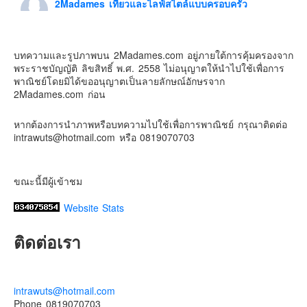
2Madames เที่ยวและไลฟ์สไตล์แบบครอบครัว
5 days ago
Contact & Support Us
ดิสนี่ย์แลนด์ไม่ปิดไม่กลับ
บทความและรูปภาพบน 2Madames.com อยู่ภายใต้การคุ้มครองจาก
ปล. ขอบคุณเสื้อทีมน่ารักๆจาก
BabyLovett เสื้อผ้าเด็ก
พระราชบัญญัติ ลิขสิทธิ์ พ.ศ. 2558 ไม่อนุญาตให้นำไปใช้เพื่อการ
#รักใครให้พาไปดิสนีย์แลนด์
#hongkongdisneyland
พาณิชย์โดยมิได้ขออนุญาตเป็นลายลักษณ์อักษรจาก
#discoverhongkong
#hongkongsummerfu
2Madames.com ก่อน
Discover Hong Kong
หากต้องการนำภาพหรือบทความไปใช้เพื่อการพาณิชย์ กรุณาติดต่อ
Photo
intrawuts@hotmail.com หรือ 0819070703
View on Facebook
·
Share
ขณะนี้มีผู้เข้าชม
Website Stats
ติดต่อเรา
intrawuts@hotmail.com
Phone 0819070703