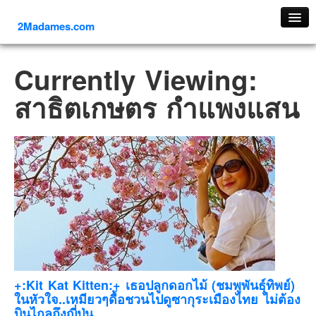
2Madames.com
เที่ยวทั่วไทย
Currently Viewing:
ภาคเหนือ
สาธิตเกษตร กําแพงแสน
ภาคใต้
ภาคตะวันออก
ภาคกลาง
ภาคตะวันตก
ภาคอีสาน
ทริปต่างประเทศ
ยุโรป
รัสเซีย
อิตาลี
+:Kit Kat Kitten:+ เธอปลูกดอกไม้ (ชมพูพันธุ์ทิพย์)
ในหัวใจ..เหมียวๆดื้อชวนไปดูซากุระเมืองไทย ไม่ต้อง
ตุรกี-ตุรเคีย
บินไกลถึงญี่ปุ่น