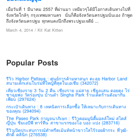
เยอรมัน
เมื่อวันที่ 1 มีนาคม 2557 ที่ผ่านมา เหมียวๆได้มีโอกาสเดินทางไปที่
ฝรั่งเศส
จังหวัดใกล้ๆ กรุงเทพมหานคร นั่นก็คือจังหวัดนครปฐมนั่นเอง ถ้าพูด
ถึงจังหวัดนครปฐม ทุกคนคงนึกถึงพระปฐมเจดีย์ ...
ออสเตรีย
March 4, 2014
/
Kit Kat Kitten
สาธารณรัฐเช็ก
ฮังการี
เนเธอร์แลนด์
Popular Posts
เบลเยี่ยม
สวิสเซอร์แลนด์
รีวิว Harbor Pattaya : ศูนย์การค้ามหาสนุก ตะลุย Harbor Land
โปรตุเกส
สนามเด็กเล่นในร่มที่ใหญ่ที่สุดในเอเชีย (342072)
สเปน
เที่ยวเชียงราย 3 วัน 2 คืน เชียงราย แม่สาย เชียงแสน ดอยตุง ไร่
ชาฉุยฟง วัดร่องขุ่น บ้านดำ Singha Park ร้านเด็ดร้านดังมากัน
โครเอเชีย
เพียบ (297624)
กระเป๋าเดินทาง : 8 เทคนิคการเลือกซื้อ ให้เหมาะกับการเดินทาง
สโลเวเนีย
ของคุณ (294094)
มอนเตรเนโกร
The Paseo Park กาญจนาภิเษก : รีวิวคอมมูนิตี้มอลล์ใหม่ สไตส์
ญี่ปุ่น ชิมเอบีพี ทาร์ทีน สาขาแรกของโอ บอง แปง (283716)
บอสเนียและเฮอร์เซโกวีน่า
รีวิวเปิดประสบการณ์ทำทรีตเม้นท์หน้าขาวใสไร้รอยฝ้ากระ ที่วุฒิ-
ศักดิ์ คลินิก (276538)
ญี่ปุ่น