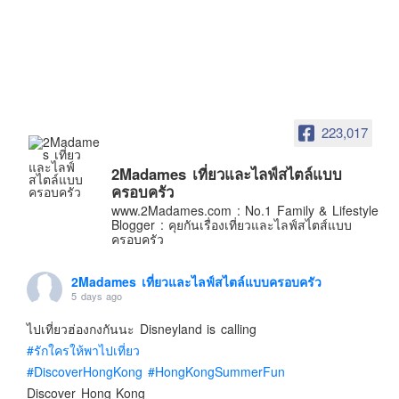
อินโดนีเซีย
เกาหลีใต้
ฮ่องกง
ไต้หวัน
ฟิลิปปินส์
223,017
ออสเตรเลีย
2Madames เที่ยวและไลฟ์สไตล์แบบ
นิวซีแลนด์
ครอบครัว
อเมริกา
www.2Madames.com : No.1 Family & Lifestyle
Blogger : คุยกันเรื่องเที่ยวและไลฟ์สไตส์แบบ
ร้านอร่อย
ครอบครัว
บทความครอบครัว
2Madames เที่ยวและไลฟ์สไตล์แบบครอบครัว
Beauty Review
5 days ago
รีวิวสายการบิน
ไปเที่ยวฮ่องกงกันนะ Disneyland is calling
Products & Applications
#รักใครให้พาไปเที่ยว
Events & PR News
#DiscoverHongKong
#HongKongSummerFun
Discover Hong Kong
About Us