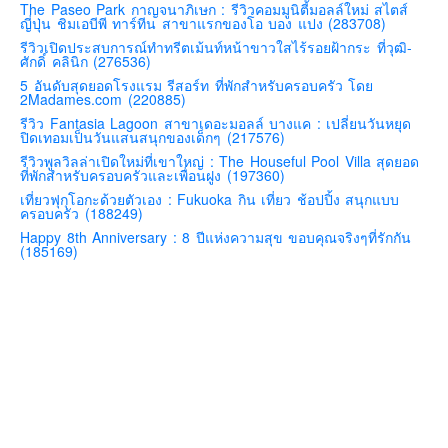
The Paseo Park กาญจนาภิเษก : รีวิวคอมมูนิตี้มอลล์ใหม่ สไตส์
ญี่ปุ่น ชิมเอบีพี ทาร์ทีน สาขาแรกของโอ บอง แปง (283708)
คันโต-โตเกียวและรอบๆ
รีวิวเปิดประสบการณ์ทำทรีตเม้นท์หน้าขาวใสไร้รอยฝ้ากระ ที่วุฒิ-
คันไซ-โอซาก้า เกียวโต
ศักดิ์ คลินิก (276536)
5 อันดับสุดยอดโรงแรม รีสอร์ท ที่พักสำหรับครอบครัว โดย
คิวชู – ฟุกุโอกะ ซางะ เปปปุ ยุฟุอิน นางาซากิ
2Madames.com (220885)
ฟูจิ
รีวิว Fantasia Lagoon สาขาเดอะมอลล์ บางแค : เปลี่ยนวันหยุด
ปิดเทอมเป็นวันแสนสนุกของเด็กๆ (217576)
ฮอกไกโด
รีวิวพูลวิลล่าเปิดใหม่ที่เขาใหญ่ : The Houseful Pool Villa สุดยอด
ที่พักสำหรับครอบครัวและเพื่อนฝูง (197360)
เอเชีย
เที่ยวฟุกุโอกะด้วยตัวเอง : Fukuoka กิน เที่ยว ช้อปปิ้ง สนุกแบบ
สิงคโปร์
ครอบครัว (188249)
Happy 8th Anniversary : 8 ปีแห่งความสุข ขอบคุณจริงๆที่รักกัน
จีน
(185169)
มาเลเชีย
เวียดนาม
ฮ่องกง
มาเก๊า
มัลดีฟส์
อินเดีย