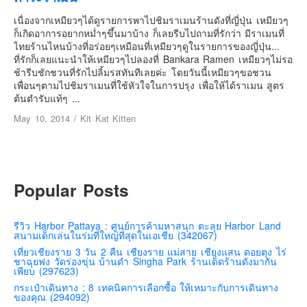
เยอรมัน
เนื่องจากเหมียวๆได้ดูรายการพาไปชิมราเมนร้านดังที่ญี่ปุ่น เหมียวๆ
ฝรั่งเศส
ก็เกิดอาการอยากหม่ำๆขึ้นมาบ้าง ก็เลยรีบไปถามที่รักว่า มีราเมนที่
ไทยร้านไหนบ้างที่อร่อยๆเหมือนที่เหมียวๆดูในรายการของญี่ปุ่น...
ออสเตรีย
ที่รักก็เลยแนะนำให้เหมียวๆไปลองที่ Bankara Ramen เหมียวๆไม่รอ
สาธารณรัฐเช็ก
ช้ารีบชักชวนที่รักไปลิ้มรสทันทีเลยค่ะ โดยวันนี้เหมียวๆขอชวน
เพื่อนๆตามไปชิมราเมนที่ใช้หัวใจในการปรุง เพื่อให้ได้ราเมน สูตร
ฮังการี
ต้นตำรับแท้ๆ ...
เนเธอร์แลนด์
May 10, 2014
/
Kit Kat Kitten
เบลเยี่ยม
สวิสเซอร์แลนด์
โปรตุเกส
Popular Posts
สเปน
โครเอเชีย
รีวิว Harbor Pattaya : ศูนย์การค้ามหาสนุก ตะลุย Harbor Land
สนามเด็กเล่นในร่มที่ใหญ่ที่สุดในเอเชีย (342067)
สโลเวเนีย
เที่ยวเชียงราย 3 วัน 2 คืน เชียงราย แม่สาย เชียงแสน ดอยตุง ไร่
มอนเตรเนโกร
ชาฉุยฟง วัดร่องขุ่น บ้านดำ Singha Park ร้านเด็ดร้านดังมากัน
เพียบ (297623)
บอสเนียและเฮอร์เซโกวีน่า
กระเป๋าเดินทาง : 8 เทคนิคการเลือกซื้อ ให้เหมาะกับการเดินทาง
ของคุณ (294092)
ญี่ปุ่น