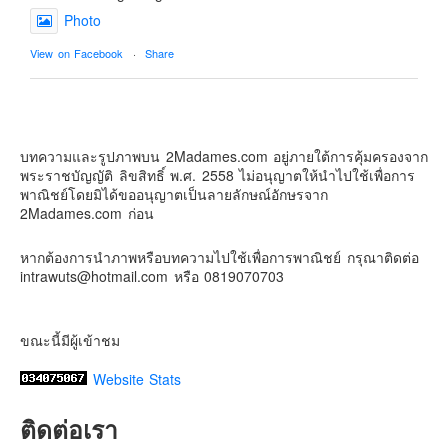
Photo
Contact & Support Us
View on Facebook
·
Share
2Madames เที่ยวและไลฟ์สไตล์แบบครอบครัว
2 weeks ago
บทความและรูปภาพบน 2Madames.com อยู่ภายใต้การคุ้มครองจาก
เตรียมไว้หนวด ถอยปืนลูกซอง
พระราชบัญญัติ ลิขสิทธิ์ พ.ศ. 2558 ไม่อนุญาตให้นำไปใช้เพื่อการ
#น้องเกรซ
#ลูกสาวเราเป็นสาวแล้ว
พาณิชย์โดยมิได้ขออนุญาตเป็นลายลักษณ์อักษรจาก
2Madames.com ก่อน
Photo
View on Facebook
·
Share
หากต้องการนำภาพหรือบทความไปใช้เพื่อการพาณิชย์ กรุณาติดต่อ
intrawuts@hotmail.com หรือ 0819070703
ขณะนี้มีผู้เข้าชม
Website Stats
ติดต่อเรา