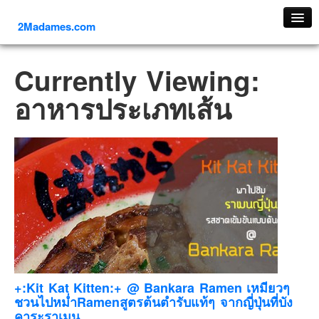
2Madames.com
เที่ยวทั่วไทย
Currently Viewing:
ภาคเหนือ
อาหารประเภทเส้น
ภาคใต้
ภาคตะวันออก
ภาคกลาง
ภาคตะวันตก
ภาคอีสาน
ทริปต่างประเทศ
ยุโรป
รัสเซีย
อิตาลี
+:Kit Kat Kitten:+ @ Bankara Ramen เหมียวๆ
ชวนไปหม่ำRamenสูตรต้นตำรับแท้ๆ จากญี่ปุ่นที่บัง
ตุรกี-ตุรเคีย
คาระราเมน