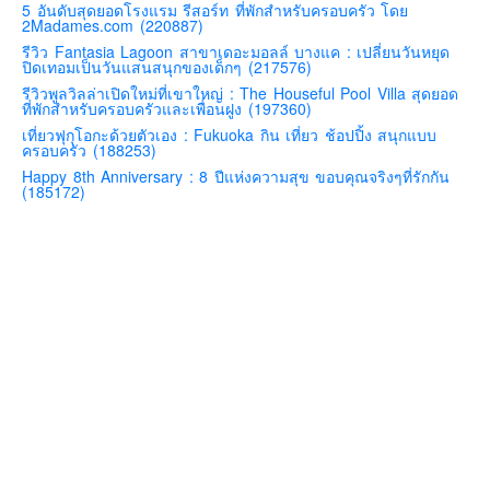
5 อันดับสุดยอดโรงแรม รีสอร์ท ที่พักสำหรับครอบครัว โดย
2Madames.com (220887)
คันโต-โตเกียวและรอบๆ
รีวิว Fantasia Lagoon สาขาเดอะมอลล์ บางแค : เปลี่ยนวันหยุด
คันไซ-โอซาก้า เกียวโต
ปิดเทอมเป็นวันแสนสนุกของเด็กๆ (217576)
รีวิวพูลวิลล่าเปิดใหม่ที่เขาใหญ่ : The Houseful Pool Villa สุดยอด
คิวชู – ฟุกุโอกะ ซางะ เปปปุ ยุฟุอิน นางาซากิ
ที่พักสำหรับครอบครัวและเพื่อนฝูง (197360)
ฟูจิ
เที่ยวฟุกุโอกะด้วยตัวเอง : Fukuoka กิน เที่ยว ช้อปปิ้ง สนุกแบบ
ครอบครัว (188253)
ฮอกไกโด
Happy 8th Anniversary : 8 ปีแห่งความสุข ขอบคุณจริงๆที่รักกัน
(185172)
เอเชีย
สิงคโปร์
จีน
มาเลเชีย
เวียดนาม
ฮ่องกง
มาเก๊า
มัลดีฟส์
อินเดีย