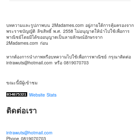
Contact & Support Us
2Madames เที่ยวและไลฟ์สไตล์แบบครอบครัว
2 weeks ago
บทความและรูปภาพบน 2Madames.com อยู่ภายใต้การคุ้มครองจาก
เตรียมไว้หนวด ถอยปืนลูกซอง
พระราชบัญญัติ ลิขสิทธิ์ พ.ศ. 2558 ไม่อนุญาตให้นำไปใช้เพื่อการ
#น้องเกรซ
#ลูกสาวเราเป็นสาวแล้ว
พาณิชย์โดยมิได้ขออนุญาตเป็นลายลักษณ์อักษรจาก
2Madames.com ก่อน
Photo
View on Facebook
·
Share
หากต้องการนำภาพหรือบทความไปใช้เพื่อการพาณิชย์ กรุณาติดต่อ
intrawuts@hotmail.com หรือ 0819070703
ขณะนี้มีผู้เข้าชม
Website Stats
ติดต่อเรา
intrawuts@hotmail.com
Phone 0819070703