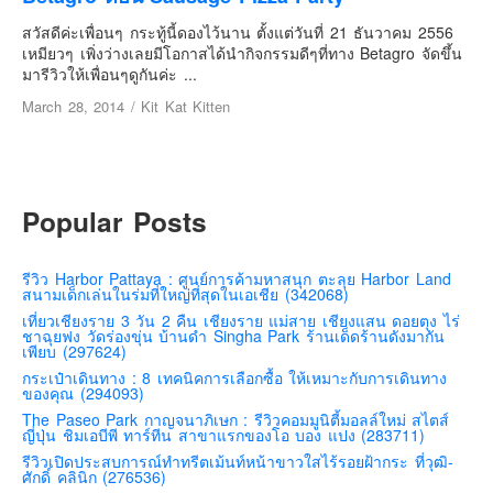
เยอรมัน
สวัสดีค่ะเพื่อนๆ กระทู้นี้ดองไว้นาน ตั้งแต่วันที่ 21 ธันวาคม 2556
ฝรั่งเศส
เหมียวๆ เพิ่งว่างเลยมีโอกาสได้นำกิจกรรมดีๆที่ทาง Betagro จัดขึ้น
มารีวิวให้เพื่อนๆดูกันค่ะ ...
ออสเตรีย
March 28, 2014
/
Kit Kat Kitten
สาธารณรัฐเช็ก
ฮังการี
เนเธอร์แลนด์
Popular Posts
เบลเยี่ยม
สวิสเซอร์แลนด์
รีวิว Harbor Pattaya : ศูนย์การค้ามหาสนุก ตะลุย Harbor Land
โปรตุเกส
สนามเด็กเล่นในร่มที่ใหญ่ที่สุดในเอเชีย (342068)
สเปน
เที่ยวเชียงราย 3 วัน 2 คืน เชียงราย แม่สาย เชียงแสน ดอยตุง ไร่
ชาฉุยฟง วัดร่องขุ่น บ้านดำ Singha Park ร้านเด็ดร้านดังมากัน
โครเอเชีย
เพียบ (297624)
กระเป๋าเดินทาง : 8 เทคนิคการเลือกซื้อ ให้เหมาะกับการเดินทาง
สโลเวเนีย
ของคุณ (294093)
มอนเตรเนโกร
The Paseo Park กาญจนาภิเษก : รีวิวคอมมูนิตี้มอลล์ใหม่ สไตส์
ญี่ปุ่น ชิมเอบีพี ทาร์ทีน สาขาแรกของโอ บอง แปง (283711)
บอสเนียและเฮอร์เซโกวีน่า
รีวิวเปิดประสบการณ์ทำทรีตเม้นท์หน้าขาวใสไร้รอยฝ้ากระ ที่วุฒิ-
ศักดิ์ คลินิก (276536)
ญี่ปุ่น