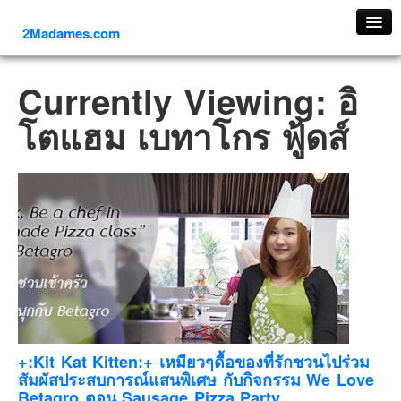
2Madames.com
เที่ยวทั่วไทย
Currently Viewing: อิ
ภาคเหนือ
โตแฮม เบทาโกร ฟู้ดส์
ภาคใต้
ภาคตะวันออก
ภาคกลาง
ภาคตะวันตก
ภาคอีสาน
ทริปต่างประเทศ
ยุโรป
รัสเซีย
อิตาลี
+:Kit Kat Kitten:+ เหมียวๆดื้อของที่รักชวนไปร่วม
สัมผัสประสบการณ์แสนพิเศษ กับกิจกรรม We Love
ตุรกี-ตุรเคีย
Betagro ตอน Sausage Pizza Party