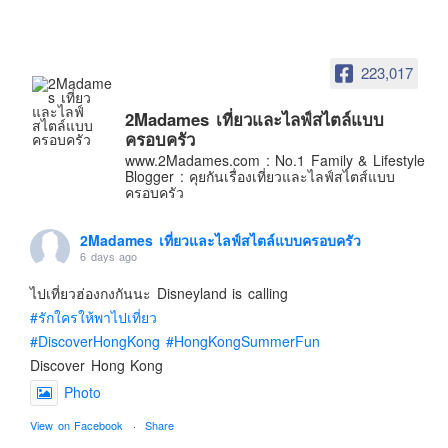
อินโดนีเซีย
เกาหลีใต้
ฮ่องกง
223,017
ไต้หวัน
2Madames เที่ยวและไลฟ์สไตล์แบบ
ฟิลิปปินส์
ครอบครัว
www.2Madames.com : No.1 Family & Lifestyle
ออสเตรเลีย
Blogger : คุยกันเรื่องเที่ยวและไลฟ์สไตส์แบบ
ครอบครัว
นิวซีแลนด์
อเมริกา
2Madames เที่ยวและไลฟ์สไตล์แบบครอบครัว
6 days ago
ร้านอร่อย
บทความครอบครัว
ไปเที่ยวฮ่องกงกันนะ Disneyland is calling
#รักใครให้พาไปเที่ยว
Beauty Review
#DiscoverHongKong
#HongKongSummerFun
รีวิวสายการบิน
Discover Hong Kong
Products & Applications
Photo
Events & PR News
View on Facebook
·
Share
About Us