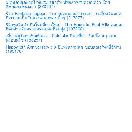
5 อันดับสุดยอดโรงแรม รีสอร์ท ที่พักสำหรับครอบครัว โดย
2Madames.com (220887)
คันโต-โตเกียวและรอบๆ
รีวิว Fantasia Lagoon สาขาเดอะมอลล์ บางแค : เปลี่ยนวันหยุด
คันไซ-โอซาก้า เกียวโต
ปิดเทอมเป็นวันแสนสนุกของเด็กๆ (217577)
รีวิวพูลวิลล่าเปิดใหม่ที่เขาใหญ่ : The Houseful Pool Villa สุดยอด
คิวชู – ฟุกุโอกะ ซางะ เปปปุ ยุฟุอิน นางาซากิ
ที่พักสำหรับครอบครัวและเพื่อนฝูง (197362)
ฟูจิ
เที่ยวฟุกุโอกะด้วยตัวเอง : Fukuoka กิน เที่ยว ช้อปปิ้ง สนุกแบบ
ครอบครัว (188257)
ฮอกไกโด
Happy 8th Anniversary : 8 ปีแห่งความสุข ขอบคุณจริงๆที่รักกัน
(185176)
เอเชีย
สิงคโปร์
จีน
มาเลเชีย
เวียดนาม
ฮ่องกง
มาเก๊า
มัลดีฟส์
อินเดีย