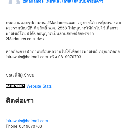
2Madames เที่ยวและไลฟ์สไตล์แบบครอบครัว
6 days ago
Contact & Support Us
ดิสนี่ย์แลนด์ไม่ปิดไม่กลับ
บทความและรูปภาพบน 2Madames.com อยู่ภายใต้การคุ้มครองจาก
ปล. ขอบคุณเสื้อทีมน่ารักๆจาก
BabyLovett เสื้อผ้าเด็ก
พระราชบัญญัติ ลิขสิทธิ์ พ.ศ. 2558 ไม่อนุญาตให้นำไปใช้เพื่อการ
#รักใครให้พาไปดิสนีย์แลนด์
#hongkongdisneyland
พาณิชย์โดยมิได้ขออนุญาตเป็นลายลักษณ์อักษรจาก
#discoverhongkong
#hongkongsummerfu
2Madames.com ก่อน
Discover Hong Kong
หากต้องการนำภาพหรือบทความไปใช้เพื่อการพาณิชย์ กรุณาติดต่อ
Photo
intrawuts@hotmail.com หรือ 0819070703
View on Facebook
·
Share
ขณะนี้มีผู้เข้าชม
Website Stats
ติดต่อเรา
intrawuts@hotmail.com
Phone 0819070703