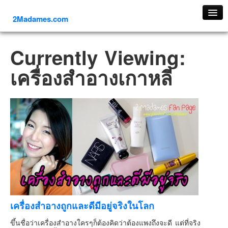
2Madames.com
เที่ยวทั่วไทย
Currently Viewing:
ภาคเหนือ
เครื่องสําอางเกาหลี
ภาคใต้
ภาคตะวันออก
ภาคกลาง
ภาคตะวันตก
ภาคอีสาน
ทริปต่างประเทศ
ยุโรป
รัสเซีย
อิตาลี
เครื่องสำอางถูกและดีมีอยู่จริงในโลก
ตุรกี-ตุรเคีย
ขึ้นชื่อว่าเครื่องสำอางใครๆก็ต้องคิดว่าต้องแพงถึงจะดี แต่ที่จริง