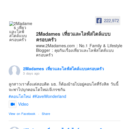
อินโดนีเซีย
เกาหลีใต้
222,972
ฮ่องกง
ไต้หวัน
2Madames เที่ยวและไลฟ์สไตล์แบบ
ฟิลิปปินส์
ครอบครัว
www.2Madames.com : No.1 Family & Lifestyle
ออสเตรเลีย
Blogger : คุยกันเรื่องเที่ยวและไลฟ์สไตส์แบบ
ครอบครัว
นิวซีแลนด์
อเมริกา
2Madames เที่ยวและไลฟ์สไตล์แบบครอบครัว
3 days ago
ร้านอร่อย
บทความครอบครัว
ลูกสาวเราตั้งแต่สอบติด มธ. ก็ต้องย้ายไปอยู่คอนโดที่รังสิต วันนี้
จะพาไปบุกคอนโดใหม่เจ๊เกรซกัน
Beauty Review
#คอนโดใหม่
#KaveWonderland
รีวิวสายการบิน
Video
Products & Applications
View on Facebook
·
Share
Events & PR News
About Us