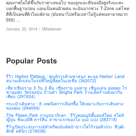
เยอรมัน
คุณภาพไม่ได้ขึ้นกับราคาเสมอไป ของถูกและดีของมีอยู่จริงนะคะ
บอกพื้นฐานก่อน แอนเป็นคนผิวผสม จะมันมากช่วง T-Zone แต่โชค
ฝรั่งเศส
ดีที่เป็นคนที่ผิวไม่แพ้ง่าย (มันหนาไปหรือเปล่าไม่รู้แต่ทนทายาทมาก
555) ...
ออสเตรีย
January 22, 2014
/
2Madames
สาธารณรัฐเช็ก
ฮังการี
เนเธอร์แลนด์
Popular Posts
เบลเยี่ยม
สวิสเซอร์แลนด์
รีวิว Harbor Pattaya : ศูนย์การค้ามหาสนุก ตะลุย Harbor Land
โปรตุเกส
สนามเด็กเล่นในร่มที่ใหญ่ที่สุดในเอเชีย (342072)
สเปน
เที่ยวเชียงราย 3 วัน 2 คืน เชียงราย แม่สาย เชียงแสน ดอยตุง ไร่
ชาฉุยฟง วัดร่องขุ่น บ้านดำ Singha Park ร้านเด็ดร้านดังมากัน
เพียบ (297624)
โครเอเชีย
กระเป๋าเดินทาง : 8 เทคนิคการเลือกซื้อ ให้เหมาะกับการเดินทาง
สโลเวเนีย
ของคุณ (294094)
The Paseo Park กาญจนาภิเษก : รีวิวคอมมูนิตี้มอลล์ใหม่ สไตส์
มอนเตรเนโกร
ญี่ปุ่น ชิมเอบีพี ทาร์ทีน สาขาแรกของโอ บอง แปง (283718)
บอสเนียและเฮอร์เซโกวีน่า
รีวิวเปิดประสบการณ์ทำทรีตเม้นท์หน้าขาวใสไร้รอยฝ้ากระ ที่วุฒิ-
ศักดิ์ คลินิก (276538)
ญี่ปุ่น