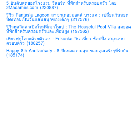
5 อันดับสุดยอดโรงแรม รีสอร์ท ที่พักสำหรับครอบครัว โดย
2Madames.com (220887)
คันโต-โตเกียวและรอบๆ
รีวิว Fantasia Lagoon สาขาเดอะมอลล์ บางแค : เปลี่ยนวันหยุด
คันไซ-โอซาก้า เกียวโต
ปิดเทอมเป็นวันแสนสนุกของเด็กๆ (217576)
รีวิวพูลวิลล่าเปิดใหม่ที่เขาใหญ่ : The Houseful Pool Villa สุดยอด
คิวชู – ฟุกุโอกะ ซางะ เปปปุ ยุฟุอิน นางาซากิ
ที่พักสำหรับครอบครัวและเพื่อนฝูง (197362)
ฟูจิ
เที่ยวฟุกุโอกะด้วยตัวเอง : Fukuoka กิน เที่ยว ช้อปปิ้ง สนุกแบบ
ครอบครัว (188257)
ฮอกไกโด
Happy 8th Anniversary : 8 ปีแห่งความสุข ขอบคุณจริงๆที่รักกัน
(185174)
เอเชีย
สิงคโปร์
จีน
มาเลเชีย
เวียดนาม
ฮ่องกง
มาเก๊า
มัลดีฟส์
อินเดีย