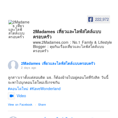
อินโดนีเซีย
เกาหลีใต้
ฮ่องกง
222,972
ไต้หวัน
2Madames เที่ยวและไลฟ์สไตล์แบบ
ฟิลิปปินส์
ครอบครัว
www.2Madames.com : No.1 Family & Lifestyle
ออสเตรเลีย
Blogger : คุยกันเรื่องเที่ยวและไลฟ์สไตส์แบบ
ครอบครัว
นิวซีแลนด์
อเมริกา
2Madames เที่ยวและไลฟ์สไตล์แบบครอบครัว
2 days ago
ร้านอร่อย
บทความครอบครัว
ลูกสาวเราตั้งแต่สอบติด มธ. ก็ต้องย้ายไปอยู่คอนโดที่รังสิต วันนี้
จะพาไปบุกคอนโดใหม่เจ๊เกรซกัน
Beauty Review
#คอนโดใหม่
#KaveWonderland
รีวิวสายการบิน
Video
Products & Applications
View on Facebook
·
Share
Events & PR News
About Us