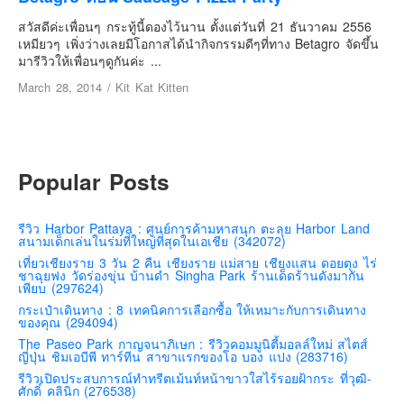
เยอรมัน
สวัสดีค่ะเพื่อนๆ กระทู้นี้ดองไว้นาน ตั้งแต่วันที่ 21 ธันวาคม 2556
ฝรั่งเศส
เหมียวๆ เพิ่งว่างเลยมีโอกาสได้นำกิจกรรมดีๆที่ทาง Betagro จัดขึ้น
มารีวิวให้เพื่อนๆดูกันค่ะ ...
ออสเตรีย
March 28, 2014
/
Kit Kat Kitten
สาธารณรัฐเช็ก
ฮังการี
เนเธอร์แลนด์
Popular Posts
เบลเยี่ยม
สวิสเซอร์แลนด์
รีวิว Harbor Pattaya : ศูนย์การค้ามหาสนุก ตะลุย Harbor Land
โปรตุเกส
สนามเด็กเล่นในร่มที่ใหญ่ที่สุดในเอเชีย (342072)
สเปน
เที่ยวเชียงราย 3 วัน 2 คืน เชียงราย แม่สาย เชียงแสน ดอยตุง ไร่
ชาฉุยฟง วัดร่องขุ่น บ้านดำ Singha Park ร้านเด็ดร้านดังมากัน
โครเอเชีย
เพียบ (297624)
กระเป๋าเดินทาง : 8 เทคนิคการเลือกซื้อ ให้เหมาะกับการเดินทาง
สโลเวเนีย
ของคุณ (294094)
มอนเตรเนโกร
The Paseo Park กาญจนาภิเษก : รีวิวคอมมูนิตี้มอลล์ใหม่ สไตส์
ญี่ปุ่น ชิมเอบีพี ทาร์ทีน สาขาแรกของโอ บอง แปง (283716)
บอสเนียและเฮอร์เซโกวีน่า
รีวิวเปิดประสบการณ์ทำทรีตเม้นท์หน้าขาวใสไร้รอยฝ้ากระ ที่วุฒิ-
ศักดิ์ คลินิก (276538)
ญี่ปุ่น