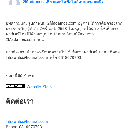
2Madames เที่ยวและไลฟ์สไตล์แบบครอบครัว
5 days ago
Contact & Support Us
ดิสนี่ย์แลนด์ไม่ปิดไม่กลับ
บทความและรูปภาพบน 2Madames.com อยู่ภายใต้การคุ้มครองจาก
ปล. ขอบคุณเสื้อทีมน่ารักๆจาก
BabyLovett เสื้อผ้าเด็ก
พระราชบัญญัติ ลิขสิทธิ์ พ.ศ. 2558 ไม่อนุญาตให้นำไปใช้เพื่อการ
#รักใครให้พาไปดิสนีย์แลนด์
#hongkongdisneyland
พาณิชย์โดยมิได้ขออนุญาตเป็นลายลักษณ์อักษรจาก
#discoverhongkong
#hongkongsummerfu
2Madames.com ก่อน
Discover Hong Kong
หากต้องการนำภาพหรือบทความไปใช้เพื่อการพาณิชย์ กรุณาติดต่อ
Photo
intrawuts@hotmail.com หรือ 0819070703
View on Facebook
·
Share
ขณะนี้มีผู้เข้าชม
Website Stats
ติดต่อเรา
intrawuts@hotmail.com
Phone 0819070703