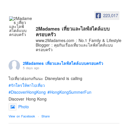
อินโดนีเซีย
เกาหลีใต้
223,017
ฮ่องกง
2Madames เที่ยวและไลฟ์สไตล์แบบ
ไต้หวัน
ครอบครัว
ฟิลิปปินส์
www.2Madames.com : No.1 Family & Lifestyle
Blogger : คุยกันเรื่องเที่ยวและไลฟ์สไตส์แบบ
ออสเตรเลีย
ครอบครัว
นิวซีแลนด์
2Madames เที่ยวและไลฟ์สไตล์แบบครอบครัว
อเมริกา
5 days ago
ร้านอร่อย
ไปเที่ยวฮ่องกงกันนะ Disneyland is calling
บทความครอบครัว
#รักใครให้พาไปเที่ยว
Beauty Review
#DiscoverHongKong
#HongKongSummerFun
Discover Hong Kong
รีวิวสายการบิน
Photo
Products & Applications
View on Facebook
·
Share
Events & PR News
About Us