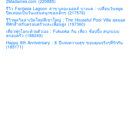
2Madames.com (220885)
คันโต-โตเกียวและรอบๆ
รีวิว Fantasia Lagoon สาขาเดอะมอลล์ บางแค : เปลี่ยนวันหยุด
ปิดเทอมเป็นวันแสนสนุกของเด็กๆ (217576)
คันไซ-โอซาก้า เกียวโต
รีวิวพูลวิลล่าเปิดใหม่ที่เขาใหญ่ : The Houseful Pool Villa สุดยอด
ที่พักสำหรับครอบครัวและเพื่อนฝูง (197360)
คิวชู – ฟุกุโอกะ ซางะ เปปปุ ยุฟุอิน นางาซากิ
เที่ยวฟุกุโอกะด้วยตัวเอง : Fukuoka กิน เที่ยว ช้อปปิ้ง สนุกแบบ
ฟูจิ
ครอบครัว (188249)
Happy 8th Anniversary : 8 ปีแห่งความสุข ขอบคุณจริงๆที่รักกัน
ฮอกไกโด
(185171)
เอเชีย
สิงคโปร์
จีน
มาเลเชีย
เวียดนาม
ฮ่องกง
มาเก๊า
มัลดีฟส์
อินเดีย