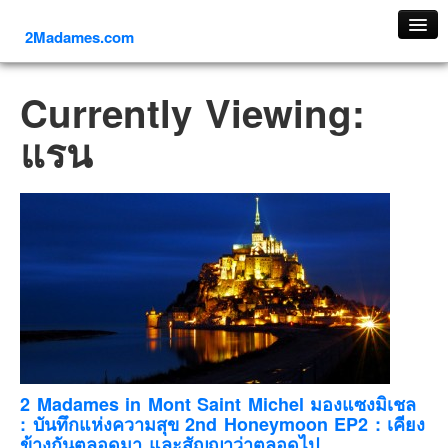
2Madames.com
เที่ยวทั่วไทย
Currently Viewing:
ภาคเหนือ
แรน
ภาคใต้
ภาคตะวันออก
ภาคกลาง
ภาคตะวันตก
ภาคอีสาน
ทริปต่างประเทศ
ยุโรป
รัสเซีย
อิตาลี
2 Madames in Mont Saint Michel มองแซงมิเชล
: บันทึกแห่งความสุข 2nd Honeymoon EP2 : เคียง
ตุรกี-ตุรเคีย
ข้างกันตลอดมา และสัญญาว่าตลอดไป