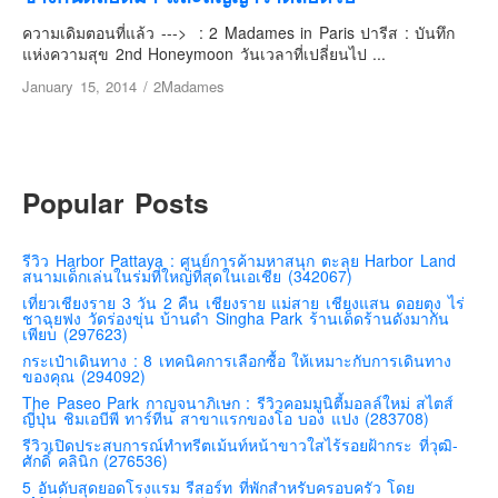
เยอรมัน
ความเดิมตอนที่แล้ว ---> : 2 Madames in Paris ปารีส : บันทึก
ฝรั่งเศส
แห่งความสุข 2nd Honeymoon วันเวลาที่เปลี่ยนไป ...
ออสเตรีย
January 15, 2014
/
2Madames
สาธารณรัฐเช็ก
ฮังการี
เนเธอร์แลนด์
Popular Posts
เบลเยี่ยม
สวิสเซอร์แลนด์
รีวิว Harbor Pattaya : ศูนย์การค้ามหาสนุก ตะลุย Harbor Land
สนามเด็กเล่นในร่มที่ใหญ่ที่สุดในเอเชีย (342067)
โปรตุเกส
เที่ยวเชียงราย 3 วัน 2 คืน เชียงราย แม่สาย เชียงแสน ดอยตุง ไร่
ชาฉุยฟง วัดร่องขุ่น บ้านดำ Singha Park ร้านเด็ดร้านดังมากัน
สเปน
เพียบ (297623)
โครเอเชีย
กระเป๋าเดินทาง : 8 เทคนิคการเลือกซื้อ ให้เหมาะกับการเดินทาง
ของคุณ (294092)
สโลเวเนีย
The Paseo Park กาญจนาภิเษก : รีวิวคอมมูนิตี้มอลล์ใหม่ สไตส์
ญี่ปุ่น ชิมเอบีพี ทาร์ทีน สาขาแรกของโอ บอง แปง (283708)
มอนเตรเนโกร
รีวิวเปิดประสบการณ์ทำทรีตเม้นท์หน้าขาวใสไร้รอยฝ้ากระ ที่วุฒิ-
บอสเนียและเฮอร์เซโกวีน่า
ศักดิ์ คลินิก (276536)
5 อันดับสุดยอดโรงแรม รีสอร์ท ที่พักสำหรับครอบครัว โดย
ญี่ปุ่น