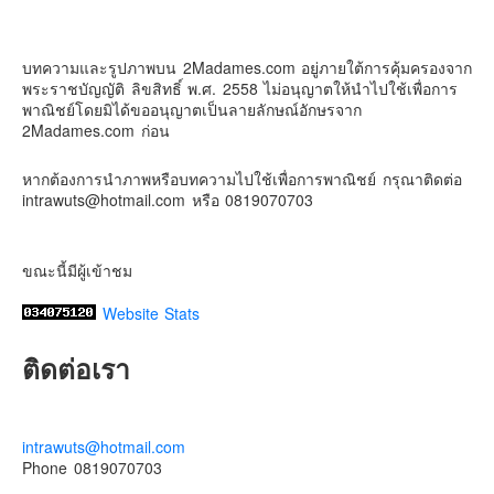
2Madames เที่ยวและไลฟ์สไตล์แบบครอบครัว
Contact & Support Us
2 weeks ago
บทความและรูปภาพบน 2Madames.com อยู่ภายใต้การคุ้มครองจาก
เตรียมไว้หนวด ถอยปืนลูกซอง
พระราชบัญญัติ ลิขสิทธิ์ พ.ศ. 2558 ไม่อนุญาตให้นำไปใช้เพื่อการ
#น้องเกรซ
#ลูกสาวเราเป็นสาวแล้ว
พาณิชย์โดยมิได้ขออนุญาตเป็นลายลักษณ์อักษรจาก
2Madames.com ก่อน
Photo
View on Facebook
·
Share
หากต้องการนำภาพหรือบทความไปใช้เพื่อการพาณิชย์ กรุณาติดต่อ
intrawuts@hotmail.com หรือ 0819070703
ขณะนี้มีผู้เข้าชม
Website Stats
ติดต่อเรา
intrawuts@hotmail.com
Phone 0819070703